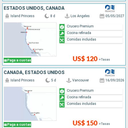
ESTADOS UNIDOS, CANADÁ
Island Princess
8 d
Los Angeles
05/05/2027
Crucero Premium
Cocina refinada
Comidas incluidas
US$ 120
+Tasas
Paga a cuotas
CANADÁ, ESTADOS UNIDOS
Island Princess
5 d
Vancouver
16/09/2026
Crucero Premium
Cocina refinada
Comidas incluidas
US$ 150
+Tasas
Paga a cuotas