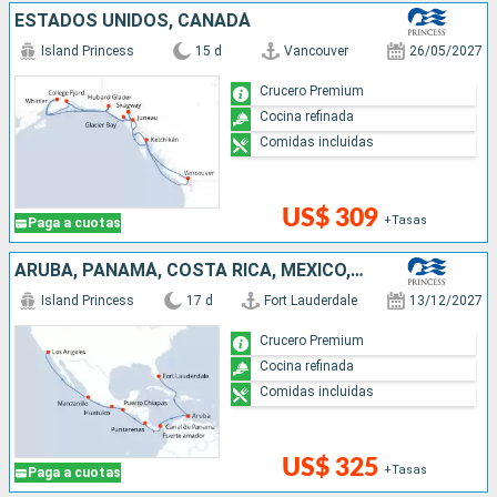
ESTADOS UNIDOS, CANADÁ
Island Princess
15 d
Vancouver
26/05/2027
Crucero Premium
Cocina refinada
Comidas incluidas
US$ 309
+Tasas
Paga a cuotas
ARUBA, PANAMÁ, COSTA RICA, MÉXICO, ESTADOS UNIDOS
Island Princess
17 d
Fort Lauderdale
13/12/2027
Crucero Premium
Cocina refinada
Comidas incluidas
US$ 325
+Tasas
Paga a cuotas