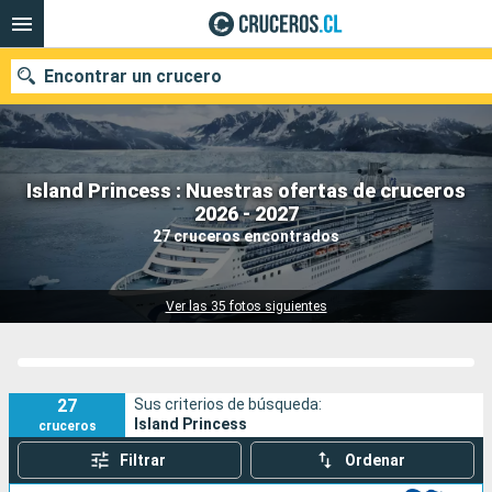
Encontrar un crucero
Island Princess : Nuestras ofertas de cruceros
Nuestros destinos
2026 - 2027
27 cruceros encontrados
Fecha de salida
Puertos
Compañías
Ver las 35 fotos siguientes
Buscar
27
Sus criterios de búsqueda:
Island Princess
cruceros
Filtrar
Ordenar