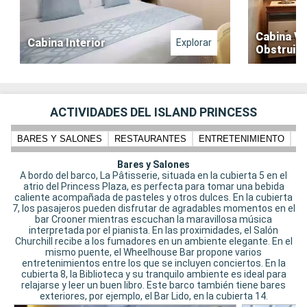
Cabina Vi
Cabina Interior
Explorar
Obstruid
ACTIVIDADES DEL ISLAND PRINCESS
BARES Y SALONES
RESTAURANTES
ENTRETENIMIENTO
N
Bares y Salones
A bordo del barco, La Pâtisserie, situada en la cubierta 5 en el
atrio del Princess Plaza, es perfecta para tomar una bebida
caliente acompañada de pasteles y otros dulces. En la cubierta
7, los pasajeros pueden disfrutar de agradables momentos en el
bar Crooner mientras escuchan la maravillosa música
interpretada por el pianista. En las proximidades, el Salón
Churchill recibe a los fumadores en un ambiente elegante. En el
mismo puente, el Wheelhouse Bar propone varios
entretenimientos entre los que se incluyen conciertos. En la
cubierta 8, la Biblioteca y su tranquilo ambiente es ideal para
relajarse y leer un buen libro. Este barco también tiene bares
exteriores, por ejemplo, el Bar Lido, en la cubierta 14.