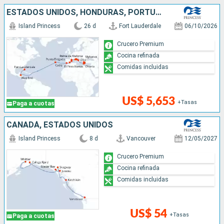
ESTADOS UNIDOS, HONDURAS, PORTUGAL, ESPAÑA, FRANCIA, ITALIA, GRECIA
Island Princess
26 d
Fort Lauderdale
06/10/2026
Crucero Premium
Cocina refinada
Comidas incluidas
US$ 5,653
+Tasas
Paga a cuotas
CANADÁ, ESTADOS UNIDOS
Island Princess
8 d
Vancouver
12/05/2027
Crucero Premium
Cocina refinada
Comidas incluidas
US$ 54
+Tasas
Paga a cuotas