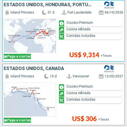
ESTADOS UNIDOS, HONDURAS, PORTUGAL, ESPAÑA, FRANCIA, GRECIA, TURQUÍA, MONTENEGRO, CROACIA, ITALIA, MALTA, MARRUECOS
Island Princess
51 d
Fort Lauderdale
06/10/2026
Crucero Premium
Cocina refinada
Comidas incluidas
US$ 9,314
+Tasas
Paga a cuotas
ESTADOS UNIDOS, CANADÁ
Island Princess
15 d
Vancouver
12/05/2027
Crucero Premium
Cocina refinada
Comidas incluidas
US$ 306
+Tasas
Paga a cuotas