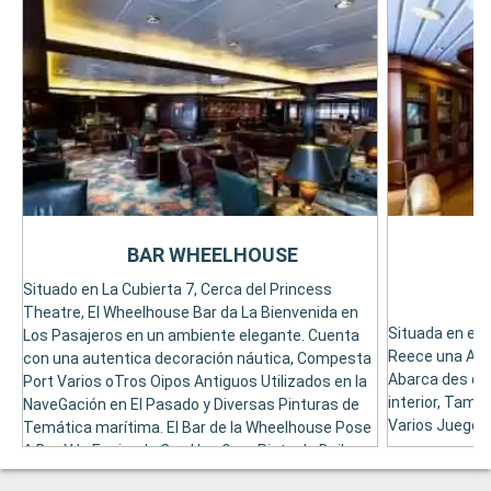
BAR WHEELHOUSE
Situado en La Cubierta 7, Cerca del Princess
Theatre, El Wheelhouse Bar da La Bienvenida en
Situada en el C
Los Pasajeros en un ambiente elegante. Cuenta
Reece una Ampl
con una autentica decoración náutica, Compesta
Abarca des de 
Port Varios oTros Oipos Antiguos Utilizados en la
interior, Tambi
NaveGación en El Pasado y Diversas Pinturas de
Varios Juegos
Temática marítima. El Bar de la Wheelhouse Pose
A Bar Y Is Equipado Con Una Gran Pista de Baile.
En el este de la inspiración británica y también se