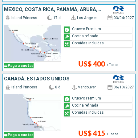
MÉXICO, COSTA RICA, PANAMÁ, ARUBA, ESTADOS UNIDOS
Island Princess
17 d
Los Angeles
03/04/2027
Crucero Premium
Cocina refinada
Comidas incluidas
US$ 400
+Tasas
Paga a cuotas
CANADÁ, ESTADOS UNIDOS
Island Princess
8 d
Vancouver
06/10/2027
Crucero Premium
Cocina refinada
Comidas incluidas
US$ 415
+Tasas
Paga a cuotas