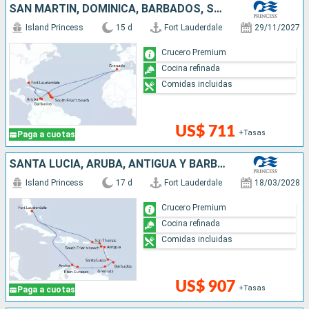
SAN MARTÍN, DOMINICA, BARBADOS, SANTA LUCIA, GRENADA, ARUBA, ESTADOS UNIDOS
Island Princess
15 d
Fort Lauderdale
29/11/2027
Crucero Premium
Cocina refinada
Comidas incluidas
US$ 711
+Tasas
Paga a cuotas
SANTA LUCIA, ARUBA, ANTIGUA Y BARBUDA, GRENADA, SAN MARTÍN, ESTADOS UNIDOS, BARBADOS
Island Princess
17 d
Fort Lauderdale
18/03/2028
Crucero Premium
Cocina refinada
Comidas incluidas
US$ 907
+Tasas
Paga a cuotas