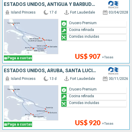
ESTADOS UNIDOS, ANTIGUA Y BARBUDA, SAN MARTÍN, ARUBA, BARBADOS, GRENADA, SANTA LUCIA
Island Princess
17 d
Fort Lauderdale
03/04/2028
Crucero Premium
Cocina refinada
Comidas incluidas
US$ 907
+Tasas
Paga a cuotas
ESTADOS UNIDOS, ARUBA, SANTA LUCIA, BARBADOS, DOMINICA, SAN MARTÍN
Island Princess
13 d
Fort Lauderdale
30/11/2026
Crucero Premium
Cocina refinada
Comidas incluidas
US$ 920
+Tasas
Paga a cuotas