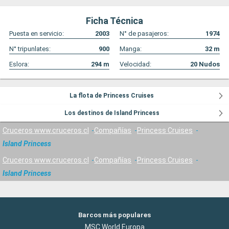
realizan diversasssssssss, por eJemplo, classes
de baile, veladas de discoteca o consoladores.
Ficha Técnica
Puesta en servicio:
2003
N° de pasajeros:
1974
N° tripunlates:
900
Manga:
32
m
Eslora:
294
m
Velocidad:
20
Nudos
La flota de Princess Cruises
Los destinos de Island Princess
Cruceros www.cruceros.cl
Compañías
Princess Cruises
Island Princess
Cruceros www.cruceros.cl
Compañías
Princess Cruises
Island Princess
Barcos más populares
MSC World Europa