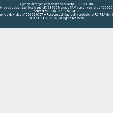
Agencia de viajes especializada crucero – CRUISELINE
6 rue du gabian Les flots bleus MC 98 000 Monaco SAM con un capital de 150 000
contact tel : (00) 377 97 97 84 50
gencia de viajes n° 006 02 0007 – Responsabilidad civil y profesional RC RSA de
© CRUISELINE 2026 - all rights reserved