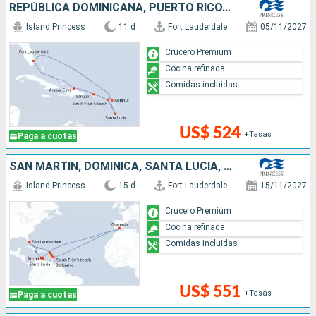
REPÚBLICA DOMINICANA, PUERTO RICO, SANTA LUCIA, ANTIGUA Y BARBUDA, SAN MARTÍN, ESTADOS UNIDOS
Island Princess
11 d
Fort Lauderdale
05/11/2027
Crucero Premium
Cocina refinada
Comidas incluidas
US$ 524
+Tasas
Paga a cuotas
SAN MARTÍN, DOMINICA, SANTA LUCIA, BARBADOS, GRENADA, ARUBA, ESTADOS UNIDOS
Island Princess
15 d
Fort Lauderdale
15/11/2027
Crucero Premium
Cocina refinada
Comidas incluidas
US$ 551
+Tasas
Paga a cuotas