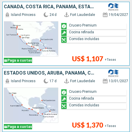
CANADÁ, COSTA RICA, PANAMÁ, ESTADOS UNIDOS, MÉXICO, ARUBA
Island Princess
24 d
Fort Lauderdale
19/04/2027
Crucero Premium
Cocina refinada
Comidas incluidas
US$ 1,107
+Tasas
Paga a cuotas
ESTADOS UNIDOS, ARUBA, PANAMÁ, COSTA RICA, MÉXICO
Island Princess
17 d
Fort Lauderdale
13/01/2027
Crucero Premium
Cocina refinada
Comidas incluidas
US$ 1,370
+Tasas
Paga a cuotas