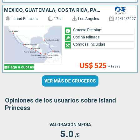
MÉXICO, GUATEMALA, COSTA RICA, PANAMÁ, ARUBA, ESTADOS UNIDOS
Island Princess
17 d
Los Angeles
29/12/2027
Crucero Premium
Cocina refinada
Comidas incluidas
US$ 525
+Tasas
Paga a cuotas
VER MÁS DE CRUCEROS
Opiniones de los usuarios sobre Island
Princess
VALORACIÓN MEDIA
5.0
/5