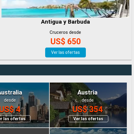
Antigua y Barbuda
Cruceros desde
US$ 650
Ver las ofertas
Australia
Austria
desde
desde
US$ 4
US$ 354
r las ofertas
Ver las ofertas