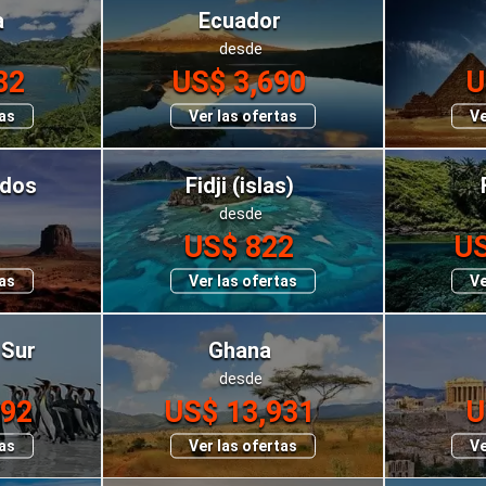
a
Ecuador
desde
82
US$ 3,690
U
tas
Ver las ofertas
Ve
idos
Fidji (islas)
desde
US$ 822
US
tas
Ver las ofertas
Ve
 Sur
Ghana
desde
392
US$ 13,931
U
tas
Ver las ofertas
Ve