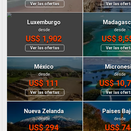
Ver las ofertas
Ver las ofer
Luxemburgo
Madagasc
desde
desde
US$ 1,902
US$ 8,5
Ver las ofertas
Ver las ofer
México
Micrones
desde
desde
US$ 111
US$ 10,
Ver las ofertas
Ver las ofer
Nueva Zelanda
Paises Ba
desde
desde
US$ 294
US$ 74