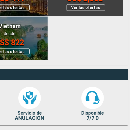
r las ofertas
Ver las ofertas
Vietnam
desde
S$ 822
r las ofertas
Servicio de
Disponible
ANULACION
7/7 D