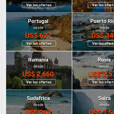
Ver las ofertas
Ver las ofer
Portugal
Puerto Ri
desde
desde
US$ 627
US$ 34
Ver las ofertas
Ver las ofer
Rumania
Rusia
desde
desde
US$ 2,660
US$ 2,5
Ver las ofertas
Ver las ofer
Sudafrica
Suiza
desde
desde
US$ 263
US$ 1,5