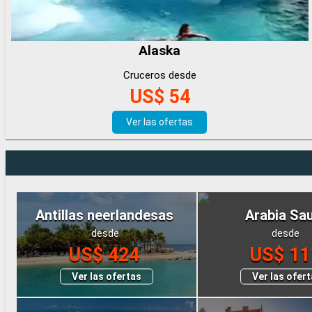
Alaska
Cruceros desde
US$ 54
Ver las ofertas
Antillas neerlandesas
Arabia Sa
desde
desde
US$ 424
US$ 11
Ver las ofertas
Ver las ofer