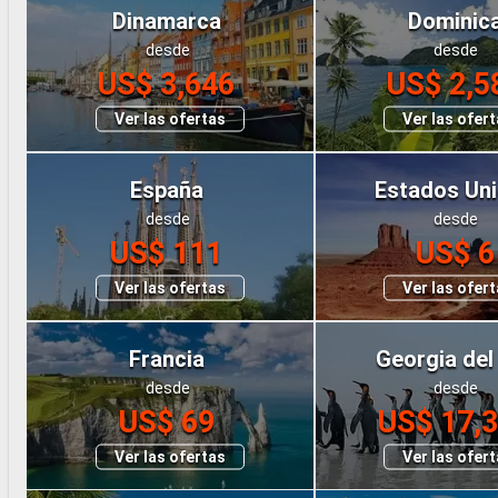
Dinamarca
Dominic
desde
desde
US$ 3,646
US$ 2,5
Ver las ofertas
Ver las ofer
España
Estados Un
desde
desde
US$ 111
US$ 6
Ver las ofertas
Ver las ofer
Francia
Georgia del
desde
desde
US$ 69
US$ 17,
Ver las ofertas
Ver las ofer