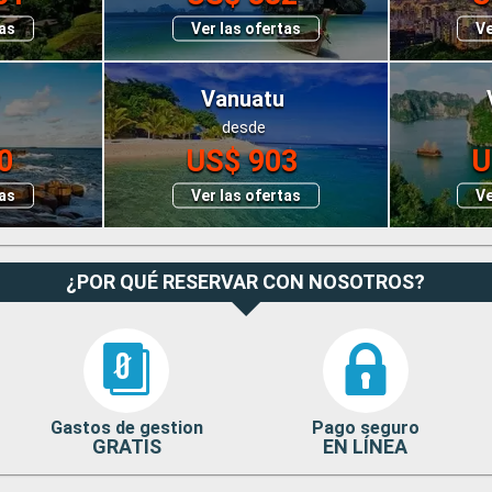
tas
Ver las ofertas
Ve
Vanuatu
desde
0
US$ 903
U
tas
Ver las ofertas
Ve
¿POR QUÉ RESERVAR CON NOSOTROS?
Gastos de gestion
Pago seguro
GRATIS
EN LÍNEA