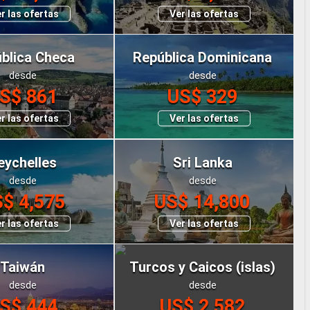
r las ofertas
Ver las ofertas
blica Checa
República Dominicana
desde
desde
S$ 861
US$ 329
r las ofertas
Ver las ofertas
eychelles
Sri Lanka
desde
desde
$ 4,575
US$ 14,800
r las ofertas
Ver las ofertas
Taiwán
Turcos y Caicos (islas)
desde
desde
S$ 444
US$ 2,582