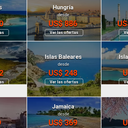
s
Hungría
desde
0
US$ 886
US
tas
Ver las ofertas
Ve
Islas Baleares
Isl
desde
2
US$ 248
U
tas
Ver las ofertas
Ve
Jamaica
desde
9
US$ 369
U