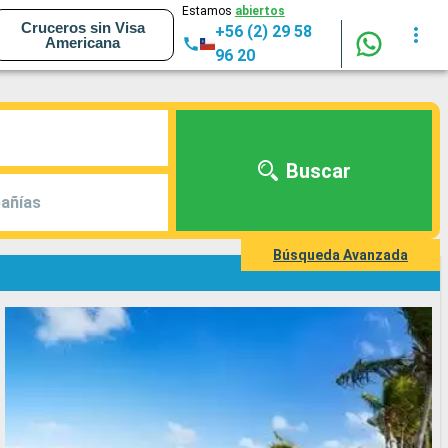
Estamos
abiertos
Cruceros sin Visa
+56 (2) 29 58
Americana
96 20
Buscar
añías
Búsqueda Avanzada