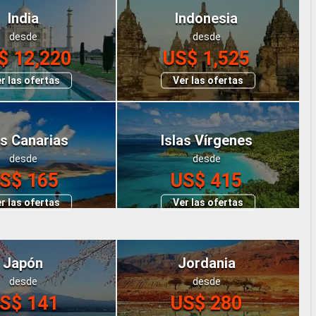
India
Indonesia
desde
desde
$ 12,220
US$ 1,525
r las ofertas
Ver las ofertas
as Canarias
Islas Vírgenes
desde
desde
S$ 165
US$ 415
r las ofertas
Ver las ofertas
Japón
Jordania
desde
desde
S$ 141
US$ 280