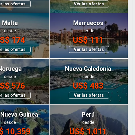
r las ofertas
Ver las ofertas
Malta
Marruecos
desde
desde
S$ 174
US$ 111
r las ofertas
Ver las ofertas
Noruega
Nueva Caledonia
desde
desde
S$ 576
US$ 483
r las ofertas
Ver las ofertas
 Nueva Guinea
Perú
desde
desde
$ 10,359
US$ 1,011