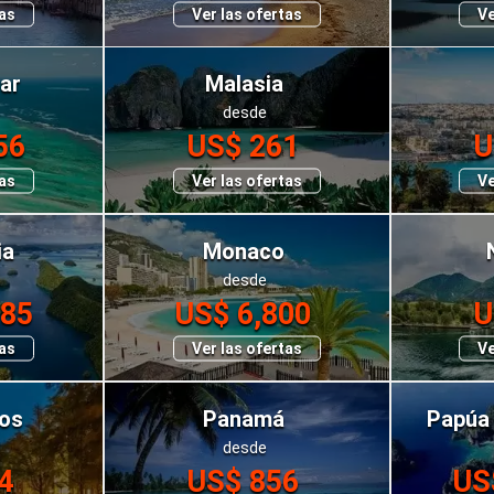
tas
Ver las ofertas
Ve
ar
Malasia
desde
56
US$ 261
U
tas
Ver las ofertas
Ve
ia
Monaco
desde
785
US$ 6,800
U
tas
Ver las ofertas
Ve
jos
Panamá
Papúa
desde
4
US$ 856
US