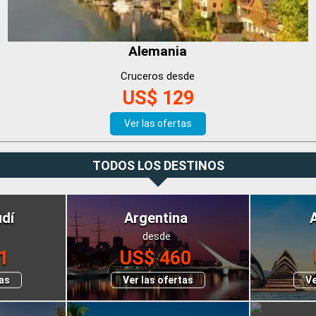
Alemania
Cruceros desde
US$ 129
Ver las ofertas
TODOS LOS DESTINOS
udí
Argentina
desde
1
US$ 460
tas
Ver las ofertas
Ve