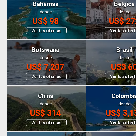
Bahamas
Bélgica
desde
desde
US$ 98
US$ 27
Ver las ofertas
Ver las ofer
Botswana
Brasil
desde
desde
US$ 7,207
US$ 6
Ver las ofertas
Ver las ofer
China
Colombi
desde
desde
US$ 314
US$ 3,1
Ver las ofertas
Ver las ofer