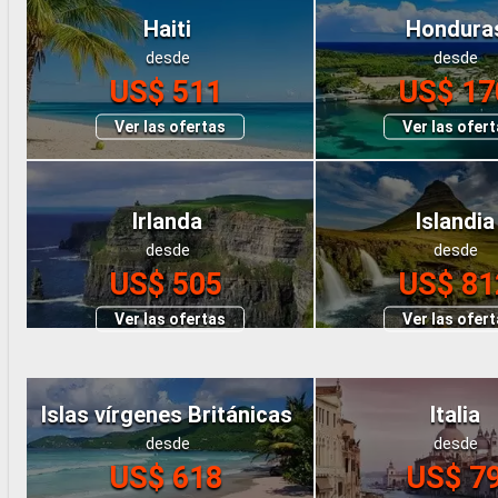
Haiti
Hondura
desde
desde
US$ 511
US$ 17
Ver las ofertas
Ver las ofer
Irlanda
Islandia
desde
desde
US$ 505
US$ 81
Ver las ofertas
Ver las ofer
Islas vírgenes Británicas
Italia
desde
desde
US$ 618
US$ 7