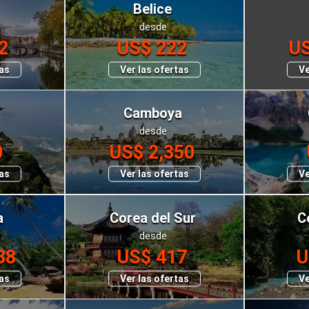
Belice
desde
2
US$ 222
US
tas
Ver las ofertas
Ve
Camboya
desde
0
US$ 2,350
tas
Ver las ofertas
Ve
a
Corea del Sur
C
desde
38
US$ 417
U
tas
Ver las ofertas
Ve