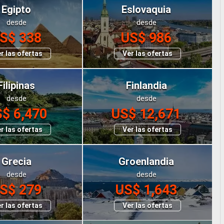
Egipto
Eslovaquia
desde
desde
S$ 338
US$ 986
r las ofertas
Ver las ofertas
Filipinas
Finlandia
desde
desde
$ 6,470
US$ 12,671
r las ofertas
Ver las ofertas
Grecia
Groenlandia
desde
desde
S$ 279
US$ 1,643
r las ofertas
Ver las ofertas