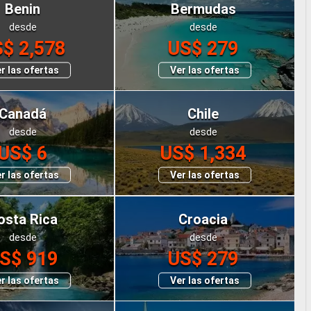
Benin
Bermudas
desde
desde
$ 2,578
US$ 279
r las ofertas
Ver las ofertas
Canadá
Chile
desde
desde
US$ 6
US$ 1,334
r las ofertas
Ver las ofertas
osta Rica
Croacia
desde
desde
S$ 919
US$ 279
r las ofertas
Ver las ofertas