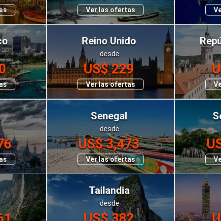
tas
Ver las ofertas
Ve
co
Reino Unido
Repú
desde
0
US$ 229
U
tas
Ver las ofertas
Ve
Senegal
S
desde
76
US$ 3,473
US
tas
Ver las ofertas
Ve
Tailandia
desde
61
US$ 382
U