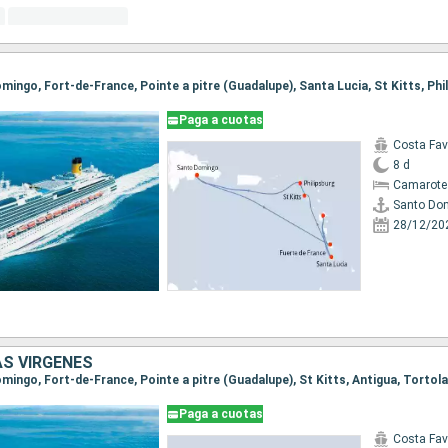
Paga a cuotas
Costa Fa
8 d
Camarote
Santo Do
28/12/20
AS VÍRGENES
Paga a cuotas
Costa Fa