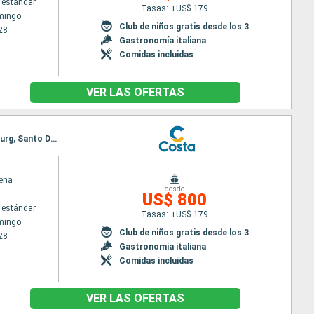
 estándar
Tasas: +US$ 179
mingo
Club de niños gratis desde los 3
28
Gastronomía italiana
Comidas incluidas
VER LAS OFERTAS
Itinerario : Santo Domingo, Antigua, Fort-de-France, Pointe a pitre (Guadalupe), St Kitts, Philipsburg, Santo Domingo
ena
desde
US$ 800
 estándar
Tasas: +US$ 179
mingo
Club de niños gratis desde los 3
28
Gastronomía italiana
Comidas incluidas
VER LAS OFERTAS