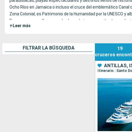
paradisíacas, playas espectaculares y destinos llenos de histori
Ocho Ríos en Jamaica o incluso el cruce del emblemático Canal d
Zona Colonial, es Patrimonio de la Humanidad por la UNESCO y alb
Pasea por sus calles empedradas, admira su arquitectura colonial
+
Leer más
FILTRAR LA BÚSQUEDA
19
cruceros
encont
ANTILLAS, 