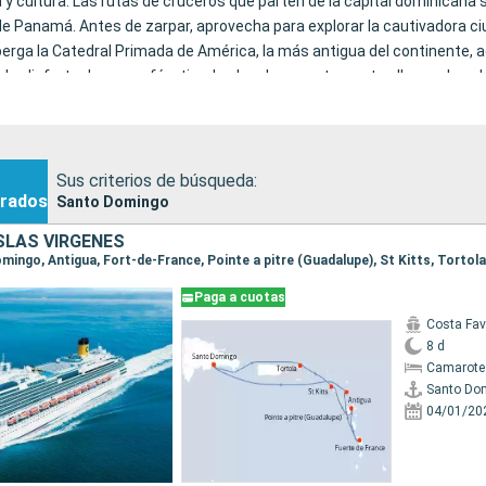
a y cultura. Las rutas de cruceros que parten de la capital dominican
e Panamá. Antes de zarpar, aprovecha para explorar la cautivadora c
erga la Catedral Primada de América, la más antigua del continente, ad
 y disfruta de sus cafés, tiendas locales y restaurantes llenos de sab
Sus criterios de búsqueda:
rados
Santo Domingo
ISLAS VÍRGENES
Paga a cuotas
Costa Fa
8 d
Camarote
Santo Do
04/01/20