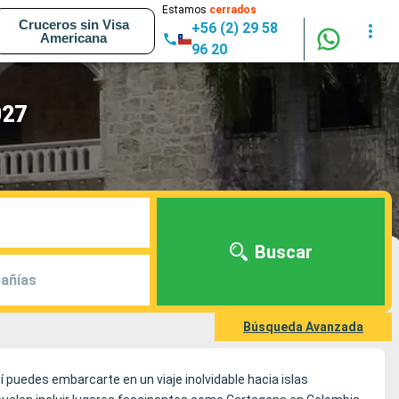
Estamos
cerrados
Cruceros sin Visa
+56 (2) 29 58
Americana
96 20
027
Buscar
añías
Búsqueda Avanzada
í puedes embarcarte en un viaje inolvidable hacia islas