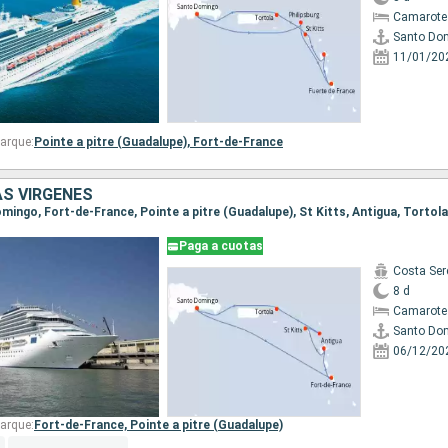
Camarote
Santo Do
11/01/20
arque:
Pointe a pitre (Guadalupe),
Fort-de-France
AS VÍRGENES
Paga a cuotas
Costa Ser
8 d
Camarote
Santo Do
06/12/20
arque:
Fort-de-France,
Pointe a pitre (Guadalupe)