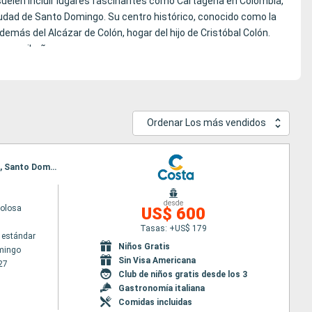
a suelen incluir lugares fascinantes como Cartagena en Colombia,
iudad de Santo Domingo. Su centro histórico, conocido como la
emás del Alcázar de Colón, hogar del hijo de Cristóbal Colón.
or caribeño.
Ordenar Los más vendidos
Itinerario : Santo Domingo, Antigua, Fort-de-France, Pointe a pitre (Guadalupe), St Kitts, Tortola, Santo Domingo
desde
volosa
US$ 600
Tasas: +US$ 179
 estándar
Niños Gratis
mingo
Sin Visa Americana
27
Club de niños gratis desde los 3
Gastronomía italiana
Comidas incluidas