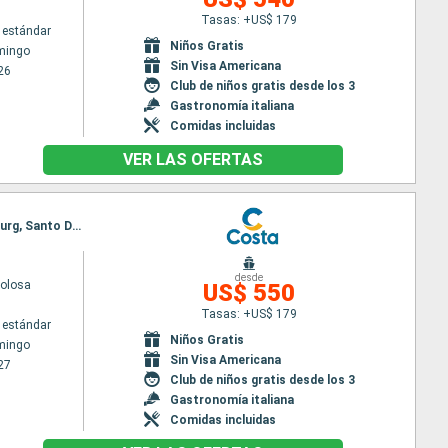
Tasas: +US$ 179
 estándar
Niños Gratis
mingo
Sin Visa Americana
26
Club de niños gratis desde los 3
Gastronomía italiana
Comidas incluidas
VER LAS OFERTAS
Itinerario : Santo Domingo, Antigua, Fort-de-France, Pointe a pitre (Guadalupe), St Kitts, Philipsburg, Santo Domingo
desde
volosa
US$ 550
Tasas: +US$ 179
 estándar
Niños Gratis
mingo
Sin Visa Americana
27
Club de niños gratis desde los 3
Gastronomía italiana
Comidas incluidas