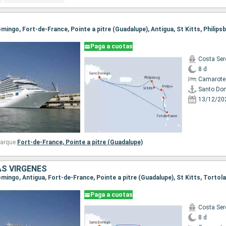
Paga a cuotas
Costa Ser
8 d
Camarote
Santo Do
13/12/20
arque:
Fort-de-France,
Pointe a pitre (Guadalupe)
AS VÍRGENES
Paga a cuotas
Costa Ser
8 d