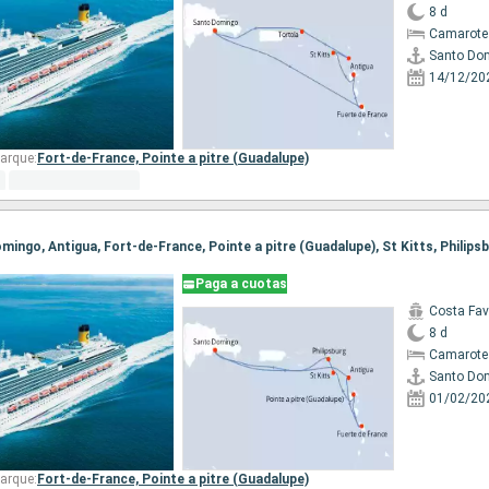
8 d
Camarote
Santo Do
14/12/20
arque:
Fort-de-France,
Pointe a pitre (Guadalupe)
Paga a cuotas
Costa Fa
8 d
Camarote
Santo Do
01/02/20
arque:
Fort-de-France,
Pointe a pitre (Guadalupe)