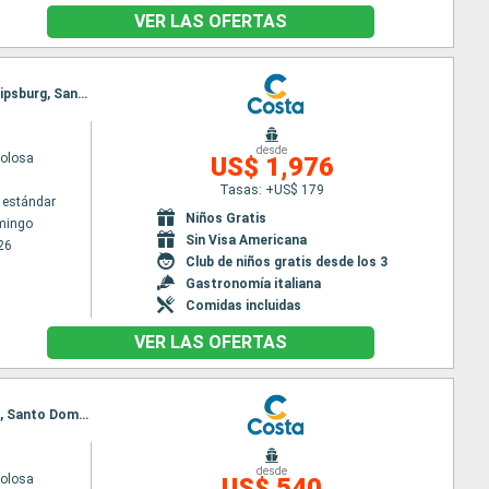
VER LAS OFERTAS
Itinerario : Santo Domingo, Fort-de-France, Pointe a pitre (Guadalupe), Santa Lucia, St Kitts, Philipsburg, Santo Domingo
desde
volosa
US$ 1,976
Tasas: +US$ 179
 estándar
Niños Gratis
mingo
Sin Visa Americana
26
Club de niños gratis desde los 3
Gastronomía italiana
Comidas incluidas
VER LAS OFERTAS
Itinerario : Santo Domingo, Fort-de-France, Pointe a pitre (Guadalupe), St Kitts, Antigua, Tortola, Santo Domingo
desde
volosa
US$ 540