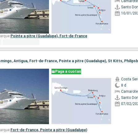
Camarote
Santo Do
10/01/20
arque:
Pointe a pitre (Guadalupe),
Fort-de-France
Paga a cuotas
Costa Ser
8 d
Camarote
Santo Do
07/02/20
arque:
Fort-de-France,
Pointe a pitre (Guadalupe)