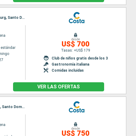
Itinerario : Santo Domingo, Fort-de-France, Pointe a pitre (Guadalupe), Antigua, St Kitts, Philipsburg, Santo Domingo
ena
desde
US$ 700
 estándar
Tasas: +US$ 179
mingo
Club de niños gratis desde los 3
27
Gastronomía italiana
Comidas incluidas
VER LAS OFERTAS
Itinerario : Santo Domingo, Antigua, Fort-de-France, Pointe a pitre (Guadalupe), St Kitts, Tortola, Santo Domingo
ena
desde
US$ 750