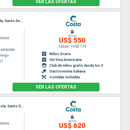
VER LAS OFERTAS
Itinerario : Santo Domingo, Dominica, Fort-de-France, Pointe a pitre (Guadalupe), St Kitts, Tortola, Santo Domingo
desde
volosa
US$ 550
Tasas: +US$ 179
 estándar
Niños Gratis
mingo
Sin Visa Americana
27
Club de niños gratis desde los 3
Gastronomía italiana
Comidas incluidas
VER LAS OFERTAS
Itinerario : Santo Domingo, Philipsburg, Fort-de-France, Pointe a pitre (Guadalupe), St Kitts, Tortola, Santo Domingo
desde
volosa
US$ 620