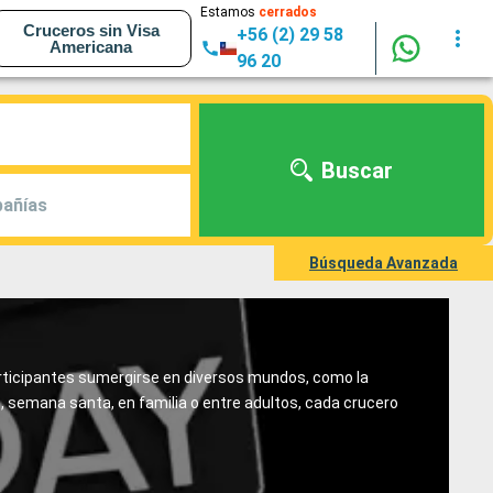
Estamos
cerrados
Cruceros sin Visa
+56 (2) 29 58
Americana
96 20
Buscar
añías
Búsqueda Avanzada
articipantes sumergirse en diversos mundos, como la
o, semana santa, en familia o entre adultos, cada crucero