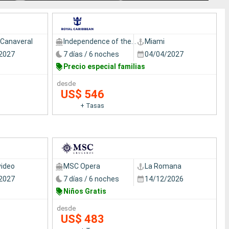
 Canaveral
Independence of the Seas
Miami
2027
7 días / 6 noches
04/04/2027
Precio especial familias
desde
US$ 546
+ Tasas
ideo
MSC Opera
La Romana
2027
7 días / 6 noches
14/12/2026
Niños Gratis
desde
US$ 483