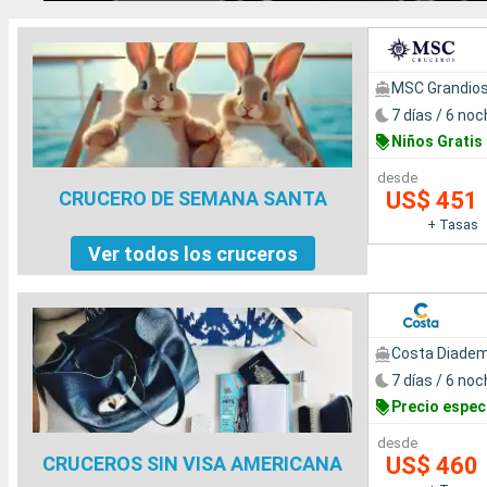
MSC Grandio
7 días / 6 no
Niños Gratis
desde
US$ 451
CRUCERO DE SEMANA SANTA
+ Tasas
Ver todos los cruceros
Costa Diade
7 días / 6 no
Precio especi
desde
US$ 460
CRUCEROS SIN VISA AMERICANA