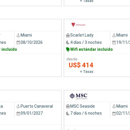
+ Tasas
y
Miami
Scarlet Lady
Miami
ches
08/10/2026
4 días / 3 noches
19/11/
 incluido
Wifi estándar incluido
desde
US$ 414
+ Tasas
sa
Puerto Canaveral
MSC Seaside
Miami
ches
09/01/2027
7 días / 6 noches
02/11/