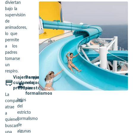
diviertan
bajo la
supervisión
de
animadores,
lo que
permite
a los
padres
tomarse
un
respiro.
Viajeros que
Parejas
cuidan su
relajadas,
presupuesto
sin
formalismos
La
Lejos
compañía
del
atrae
estricto
a
formalismo
quienes
de
buscan
algunas
una