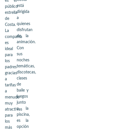
es el
está
público
dirigida
estrella
a
de
quienes
Costa.
disfrutan
La
de la
compañía
animación.
es
Con
ideal
sus
para
noches
los
temáticas,
padres
discotecas,
gracias
clases
a
de
tarifas
baile y
a
juegos
menudo
junto
muy
a la
atractivas
piscina,
para
es la
los
opción
más