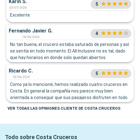
Karin S.
5
03/07/2026
Excelente
Fernando Javier G.
4
18/06/2026
No tan buena, el crucero estaba saturado de personas y así
se sentía en todo momento. El All Inclusive no es tal, dado
que hay horarios en donde solo quedan abiertos
restaurantes de pago y si uno quiere comer algo como
Ricardo C.
Hamburguesa, Papas fritas o una pizza (cosas más
5
básicas) se deben pagar extra. Por otro lado la atención del
18/06/2026
personal, en general bastante básica, poco nivel de español
Como ya lo mencioné, hemos realizado cuatro cruceros en
y mala atención en varias ocasiones. Finalmente la piscina
Costa. En general la compañía nos parece muy bien
para adultos, cuando el crucero esta lleno es
orientada a conseguir que sus pasajeros disfruten en todo
desproporcionada para la cantidad de personas.
momento del viaje y hasta ahora, no hemos tenido
VER TODAS LAS OPINIONES CLIENTE DE COSTA CRUCEROS
inconvenientes con la tripulación, siempre han estado
dispuestos a entregarnos un muy buen servicio.
Todo sobre Costa Cruceros