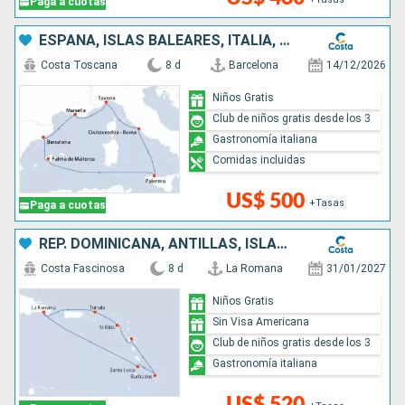
Paga a cuotas
ESPAÑA, ISLAS BALEARES, ITALIA, FRANCIA
Costa Toscana
8 d
Barcelona
14/12/2026
Niños Gratis
Club de niños gratis desde los 3
Gastronomía italiana
Comidas incluidas
US$ 500
+Tasas
Paga a cuotas
REP. DOMINICANA, ANTILLAS, ISLAS VÍRGENES
Costa Fascinosa
8 d
La Romana
31/01/2027
Niños Gratis
Sin Visa Americana
Club de niños gratis desde los 3
Gastronomía italiana
US$ 520