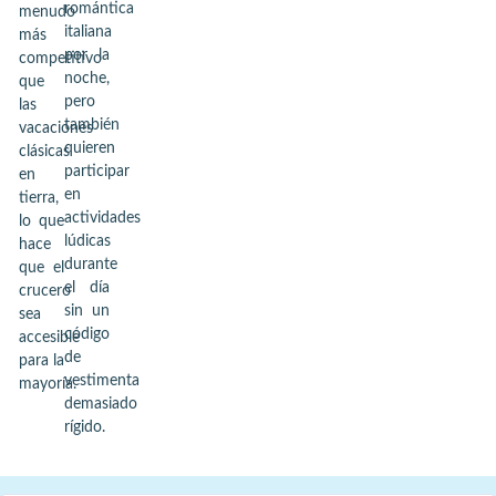
romántica
menudo
italiana
más
por la
competitivo
noche,
que
pero
las
también
vacaciones
quieren
clásicas
participar
en
en
tierra,
actividades
lo que
lúdicas
hace
durante
que el
el día
crucero
sin un
sea
código
accesible
de
para la
vestimenta
mayoría.
demasiado
rígido.