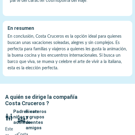
parte del carácter cosmopolita del viaje.
En resumen
En conclusión, Costa Cruceros es la opción ideal para quienes
buscan unas vacaciones soleadas, alegres y sin complejos. Es
perfecta para familias y viajeros a quienes les gusta la animación,
la buena cocina y los encuentros internacionales. Si busca un
barco que viva, se mueva y celebre el arte de vivir a la italiana,
esta es la elección perfecta.
A quién se dirige la compañía
Costa Cruceros
?
Padres con
Fiesteros
niños y
y grupos
adolescentes
de
amigos
Este
Costa