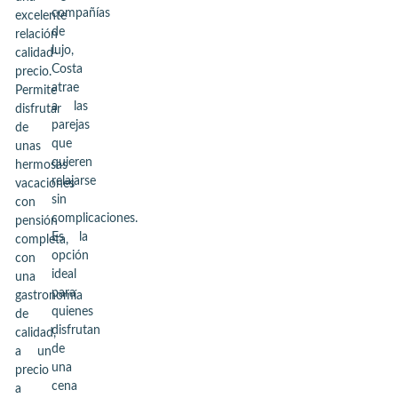
compañías
excelente
de
relación
lujo,
calidad-
Costa
precio.
atrae
Permite
a las
disfrutar
parejas
de
que
unas
quieren
hermosas
relajarse
vacaciones
sin
con
complicaciones.
pensión
Es la
completa,
opción
con
ideal
una
para
gastronomía
quienes
de
disfrutan
calidad,
de
a un
una
precio
cena
a