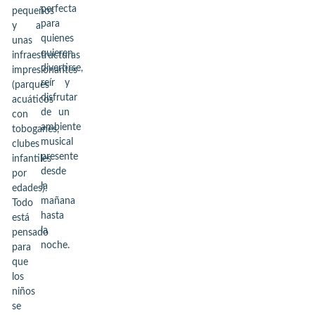
perfecta
pequeños
para
y a
quienes
unas
quieren
infraestructuras
divertirse,
impresionantes
reír y
(parques
disfrutar
acuáticos
de un
con
ambiente
toboganes,
musical
clubes
presente
infantiles
desde
por
la
edades).
mañana
Todo
hasta
está
la
pensado
noche.
para
que
los
niños
se