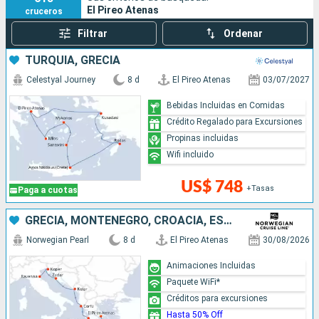
El Pireo Atenas
cruceros
perderte el puerto de Atenas y las emocionantes
excursiones que ofrece a los cruceristas que desean visitar
Filtrar
Ordenar
la ciudad.
TURQUÍA, GRECIA
Celestyal Journey
8 d
El Pireo Atenas
03/07/2027
Bebidas Incluidas en Comidas
Crédito Regalado para Excursiones
Propinas incluidas
Wifi incluido
US$ 748
+Tasas
Paga a cuotas
GRECIA, MONTENEGRO, CROACIA, ESLOVENIA, ITALIA
Norwegian Pearl
8 d
El Pireo Atenas
30/08/2026
Animaciones Incluidas
Paquete WiFi*
Créditos para excursiones
Hasta 50% Off