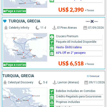
US$ 2,390
+Tasas
Paga a cuotas
TURQUÍA, GRECIA
Celebrity Infinity
11 d
El Pireo Atenas
07/09/2026
Crucero Premium
Paquete All Included Disponible
Hasta -$600/cabina
60% Off en 2° pasajero
US$ 6,518
+Tasas
Paga a cuotas
TURQUÍA, GRECIA
Celestyal Discovery
5 d
Lavrion (Atenas)
09/11/2026
Bebidas Incluidas en Comidas
Crédito Regalado para Excursiones
Propinas incluidas