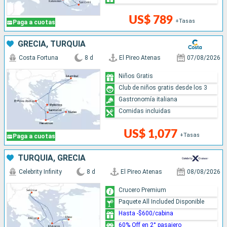
US$ 789
+Tasas
Paga a cuotas
GRECIA, TURQUÍA
Costa Fortuna
8 d
El Pireo Atenas
07/08/2026
Niños Gratis
Club de niños gratis desde los 3
Gastronomía italiana
Comidas incluidas
US$ 1,077
+Tasas
Paga a cuotas
TURQUÍA, GRECIA
Celebrity Infinity
8 d
El Pireo Atenas
08/08/2026
Crucero Premium
Paquete All Included Disponible
Hasta -$600/cabina
60% Off en 2° pasajero