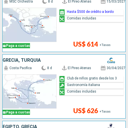
MSC Orchestra
8 d
El Pireo Atenas
15/03/2027
Hasta $500 de crédito a bordo
Comidas incluidas
US$ 614
+Tasas
Paga a cuotas
GRECIA, TURQUÍA
Costa Pacifica
8 d
El Pireo Atenas
30/04/2027
Club de niños gratis desde los 3
Gastronomía italiana
Comidas incluidas
US$ 626
+Tasas
Paga a cuotas
EGIPTO, GRECIA