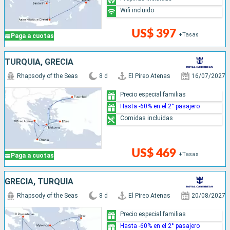
Wifi incluido
US$ 397
+Tasas
Paga a cuotas
TURQUÍA, GRECIA
Rhapsody of the Seas
8 d
El Pireo Atenas
16/07/2027
Precio especial familias
Hasta -60% en el 2° pasajero
Comidas incluidas
US$ 469
+Tasas
Paga a cuotas
GRECIA, TURQUÍA
Rhapsody of the Seas
8 d
El Pireo Atenas
20/08/2027
Precio especial familias
Hasta -60% en el 2° pasajero