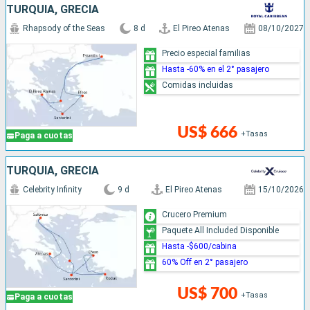
TURQUÍA, GRECIA
Rhapsody of the Seas
8 d
El Pireo Atenas
08/10/2027
Precio especial familias
Hasta -60% en el 2° pasajero
Comidas incluidas
US$ 666
+Tasas
Paga a cuotas
TURQUÍA, GRECIA
Celebrity Infinity
9 d
El Pireo Atenas
15/10/2026
Crucero Premium
Paquete All Included Disponible
Hasta -$600/cabina
60% Off en 2° pasajero
US$ 700
+Tasas
Paga a cuotas