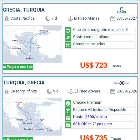
GRECIA, TURQUÍA
Costa Pacifica
7 d
El Pireo Atenas
07/05/2027
Club de niños gratis desde los 3
Gastronomía italiana
Comidas incluidas
US$ 723
+Tasas
Paga a cuotas
TURQUÍA, GRECIA
Celebrity Infinity
9 d
El Pireo Atenas
30/08/2026
Crucero Premium
Paquete All Included Disponible
Hasta -$600/cabina
60% Off en 2° pasajero
US$ 735
+Tasas
Paga a cuotas