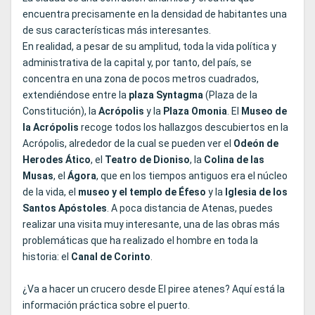
encuentra precisamente en la densidad de habitantes una
de sus características más interesantes.
En realidad, a pesar de su amplitud, toda la vida política y
administrativa de la capital y, por tanto, del país, se
concentra en una zona de pocos metros cuadrados,
extendiéndose entre la
plaza Syntagma
(Plaza de la
Constitución), la
Acrópolis
y la
Plaza Omonia
. El
Museo de
la Acrópolis
recoge todos los hallazgos descubiertos en la
Acrópolis, alrededor de la cual se pueden ver el
Odeón de
Herodes Ático
, el
Teatro de Dioniso
, la
Colina de las
Musas
, el
Ágora
, que en los tiempos antiguos era el núcleo
de la vida, el
museo y el templo de Éfeso
y la
Iglesia de los
Santos Apóstoles
. A poca distancia de Atenas, puedes
realizar una visita muy interesante, una de las obras más
problemáticas que ha realizado el hombre en toda la
historia: el
Canal de Corinto
.
¿Va a hacer un crucero desde El piree atenes? Aquí está la
información práctica sobre el puerto.