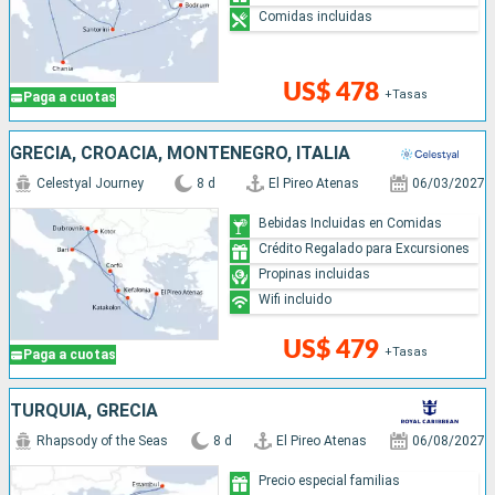
Comidas incluidas
US$ 478
+Tasas
Paga a cuotas
GRECIA, CROACIA, MONTENEGRO, ITALIA
Celestyal Journey
8 d
El Pireo Atenas
06/03/2027
Bebidas Incluidas en Comidas
Crédito Regalado para Excursiones
Propinas incluidas
Wifi incluido
US$ 479
+Tasas
Paga a cuotas
TURQUÍA, GRECIA
Rhapsody of the Seas
8 d
El Pireo Atenas
06/08/2027
Precio especial familias