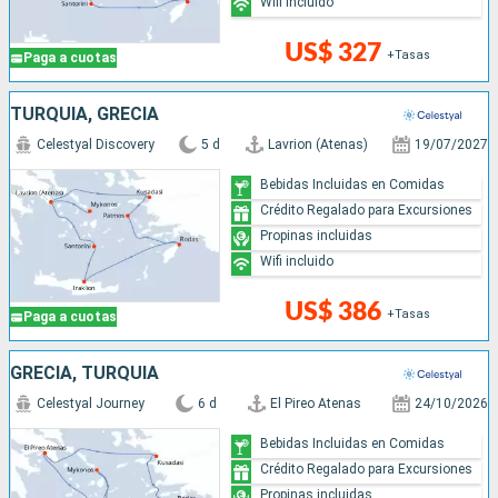
Wifi incluido
US$ 327
+Tasas
Paga a cuotas
TURQUÍA, GRECIA
Celestyal Discovery
5 d
Lavrion (Atenas)
19/07/2027
Bebidas Incluidas en Comidas
Crédito Regalado para Excursiones
Propinas incluidas
Wifi incluido
US$ 386
+Tasas
Paga a cuotas
GRECIA, TURQUÍA
Celestyal Journey
6 d
El Pireo Atenas
24/10/2026
Bebidas Incluidas en Comidas
Crédito Regalado para Excursiones
Propinas incluidas