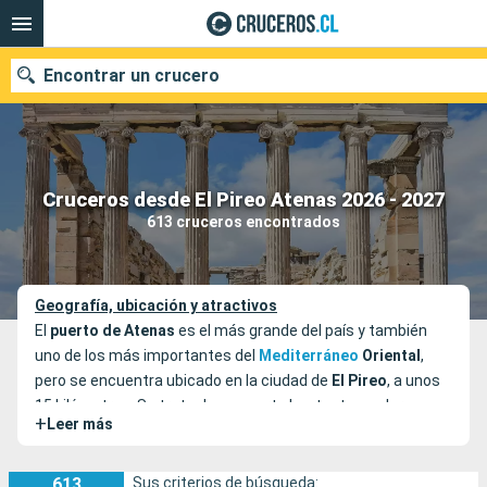
Encontrar un crucero
Nuestros destinos
Cruceros desde El Pireo Atenas 2026 - 2027
613 cruceros encontrados
Fecha de salida
Puertos
Compañías
Geografía, ubicación y atractivos
El
puerto de Atenas
es el más grande del país y también
Buscar
uno de los más importantes del
Mediterráneo
Oriental
,
pero se encuentra ubicado en la ciudad de
El Pireo
, a unos
15 kilómetros. Se trata de un puerto bastante moderno,
+
Leer más
con servicios de calidad y vanguardia, aunque tiene también
su atractivo turístico debido a que ha sido un puerto
importante desde la Edad de Oro de
Grecia
. No deberías
613
Sus criterios de búsqueda: