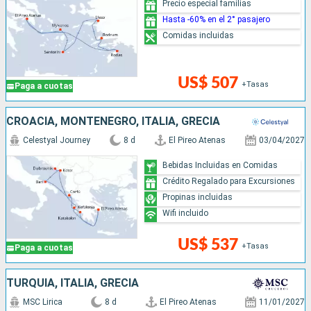
Precio especial familias
Hasta -60% en el 2° pasajero
Comidas incluidas
US$ 507
+Tasas
Paga a cuotas
CROACIA, MONTENEGRO, ITALIA, GRECIA
Celestyal Journey
8 d
El Pireo Atenas
03/04/2027
Bebidas Incluidas en Comidas
Crédito Regalado para Excursiones
Propinas incluidas
Wifi incluido
US$ 537
+Tasas
Paga a cuotas
TURQUÍA, ITALIA, GRECIA
MSC Lirica
8 d
El Pireo Atenas
11/01/2027