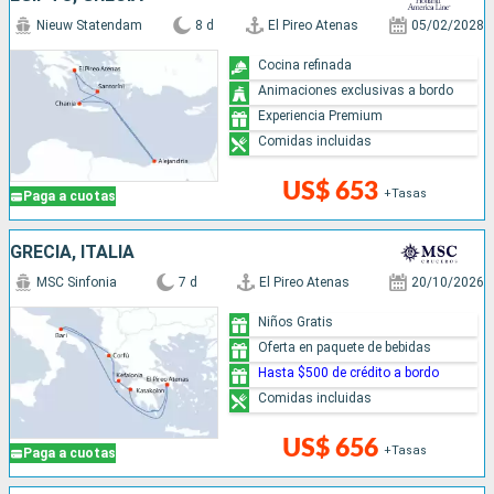
Nieuw Statendam
8 d
El Pireo Atenas
05/02/2028
Cocina refinada
Animaciones exclusivas a bordo
Experiencia Premium
Comidas incluidas
US$ 653
+Tasas
Paga a cuotas
GRECIA, ITALIA
MSC Sinfonia
7 d
El Pireo Atenas
20/10/2026
Niños Gratis
Oferta en paquete de bebidas
Hasta $500 de crédito a bordo
Comidas incluidas
US$ 656
+Tasas
Paga a cuotas