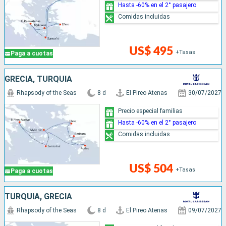
Hasta -60% en el 2° pasajero
Comidas incluidas
US$ 495
+Tasas
Paga a cuotas
GRECIA, TURQUÍA
Rhapsody of the Seas
8 d
El Pireo Atenas
30/07/2027
Precio especial familias
Hasta -60% en el 2° pasajero
Comidas incluidas
US$ 504
+Tasas
Paga a cuotas
TURQUÍA, GRECIA
Rhapsody of the Seas
8 d
El Pireo Atenas
09/07/2027