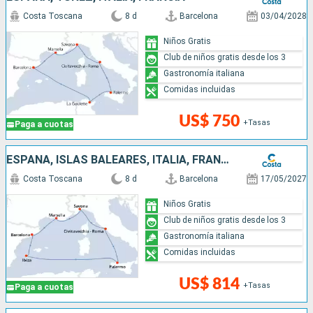
Costa Toscana
8 d
Barcelona
03/04/2028
Niños Gratis
Club de niños gratis desde los 3
Gastronomía italiana
Comidas incluidas
US$ 750
+Tasas
Paga a cuotas
ESPAÑA, ISLAS BALEARES, ITALIA, FRANCIA
Costa Toscana
8 d
Barcelona
17/05/2027
Niños Gratis
Club de niños gratis desde los 3
Gastronomía italiana
Comidas incluidas
US$ 814
+Tasas
Paga a cuotas