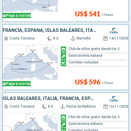
US$ 541
+Tasas
Paga a cuotas
FRANCIA, ESPAÑA, ISLAS BALEARES, ITALIA
Costa Toscana
8 d
Marsella
14/11/2026
Club de niños gratis desde los 3
Gastronomía italiana
Comidas incluidas
US$ 596
+Tasas
Paga a cuotas
ISLAS BALEARES, ITALIA, FRANCIA, ESPAÑA
Costa Toscana
8 d
Palma de Mallorca
16/11/2026
Club de niños gratis desde los 3
Gastronomía italiana
Comidas incluidas