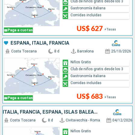
Club de niños gratis desde los 3
Gastronomía italiana
Comidas incluidas
US$ 627
+Tasas
Paga a cuotas
ESPAÑA, ITALIA, FRANCIA
Costa Toscana
8 d
Barcelona
25/10/2026
Niños Gratis
Club de niños gratis desde los 3
Gastronomía italiana
Comidas incluidas
US$ 683
+Tasas
Paga a cuotas
ITALIA, FRANCIA, ESPAÑA, ISLAS BALEARES
Costa Toscana
8 d
Civitavecchia - Roma
04/12/2026
Niños Gratis