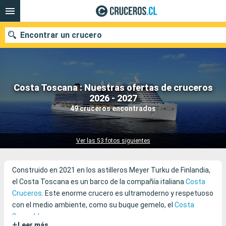
Encontrar un crucero
Costa Toscana : Nuestras ofertas de cruceros
Nuestros destinos
2026 - 2027
49 cruceros encontrados
Fecha de salida
Puertos
Compañías
Ver las 53 fotos siguientes
Buscar
Construido en 2021 en los astilleros Meyer Turku de Finlandia,
el Costa Toscana es un barco de la compañía italiana
Costa
Cruceros
. Este enorme crucero es ultramoderno y respetuoso
con el medio ambiente, como su buque gemelo, el
Costa
Smeralda
.
+
Leer más