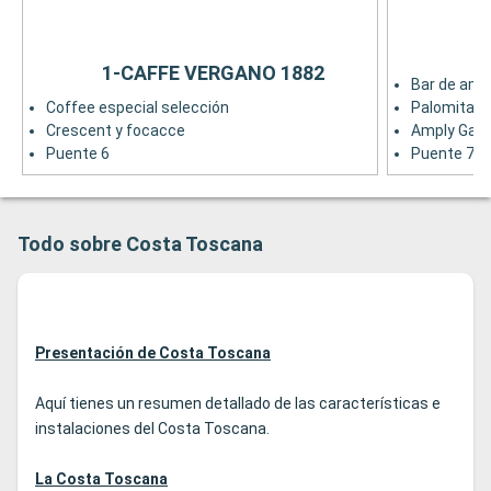
1-CAFFE VERGANO 1882
Bar de ame
Coffee especial selección
Palomitas 
Crescent y focacce
Amply Gama
Puente 6
Puente 7
Todo sobre Costa Toscana
Presentación de Costa Toscana
Aquí tienes un resumen detallado de las características e
instalaciones del Costa Toscana.
La Costa Toscana