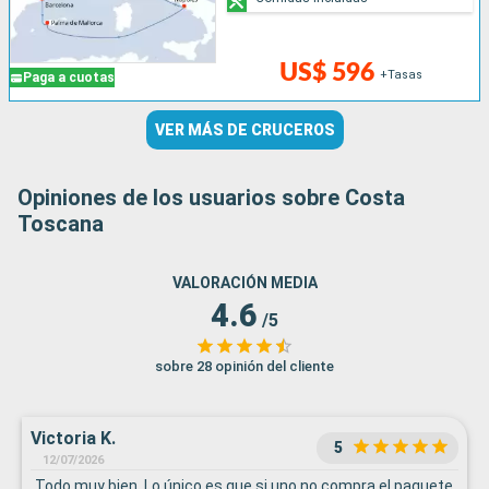
US$ 596
+Tasas
Paga a cuotas
VER MÁS DE CRUCEROS
Opiniones de los usuarios sobre Costa
Toscana
VALORACIÓN MEDIA
4.6
/5
sobre 28 opinión del cliente
Victoria K.
5
12/07/2026
Todo muy bien. Lo único es que si uno no compra el paquete