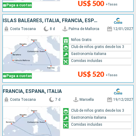
US$ 500
+Tasas
Paga a cuotas
ISLAS BALEARES, ITALIA, FRANCIA, ESPAÑA
Costa Toscana
8 d
Palma de Mallorca
12/01/2027
Niños Gratis
Club de niños gratis desde los 3
Gastronomía italiana
Comidas incluidas
US$ 520
+Tasas
Paga a cuotas
FRANCIA, ESPAÑA, ITALIA
Costa Toscana
7 d
Marsella
19/12/2027
Club de niños gratis desde los 3
Gastronomía italiana
Comidas incluidas