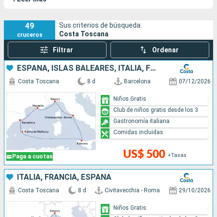
49
Sus criterios de búsqueda:
Costa Toscana
cruceros
Filtrar
Ordenar
ESPAÑA, ISLAS BALEARES, ITALIA, FRANCIA
Costa Toscana
8 d
Barcelona
07/12/2026
Niños Gratis
Club de niños gratis desde los 3
Gastronomía italiana
Comidas incluidas
US$ 500
+Tasas
Paga a cuotas
ITALIA, FRANCIA, ESPAÑA
Costa Toscana
8 d
Civitavecchia - Roma
29/10/2026
Niños Gratis