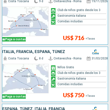
Costa Toscana
9 d
Civitavecchia - Roma
19/11/2026
Club de niños gratis desde los 3
Gastronomía italiana
Comidas incluidas
US$ 716
+Tasas
Paga a cuotas
ITALIA, FRANCIA, ESPAÑA, TÚNEZ
Costa Toscana
8 d
Civitavecchia - Roma
31/03/2028
Niños Gratis
Club de niños gratis desde los 3
Gastronomía italiana
Comidas incluidas
US$ 750
+Tasas
Paga a cuotas
ESPAÑA, TÚNEZ, ITALIA, FRANCIA