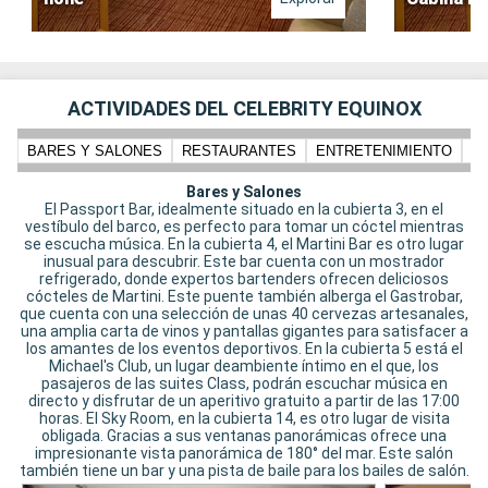
ACTIVIDADES DEL CELEBRITY EQUINOX
BARES Y SALONES
RESTAURANTES
ENTRETENIMIENTO
N
Bares y Salones
El Passport Bar, idealmente situado en la cubierta 3, en el
vestíbulo del barco, es perfecto para tomar un cóctel mientras
se escucha música. En la cubierta 4, el Martini Bar es otro lugar
inusual para descubrir. Este bar cuenta con un mostrador
refrigerado, donde expertos bartenders ofrecen deliciosos
cócteles de Martini. Este puente también alberga el Gastrobar,
que cuenta con una selección de unas 40 cervezas artesanales,
una amplia carta de vinos y pantallas gigantes para satisfacer a
los amantes de los eventos deportivos. En la cubierta 5 está el
Michael's Club, un lugar deambiente íntimo en el que, los
pasajeros de las suites Class, podrán escuchar música en
directo y disfrutar de un aperitivo gratuito a partir de las 17:00
horas. El Sky Room, en la cubierta 14, es otro lugar de visita
obligada. Gracias a sus ventanas panorámicas ofrece una
impresionante vista panorámica de 180° del mar. Este salón
también tiene un bar y una pista de baile para los bailes de salón.