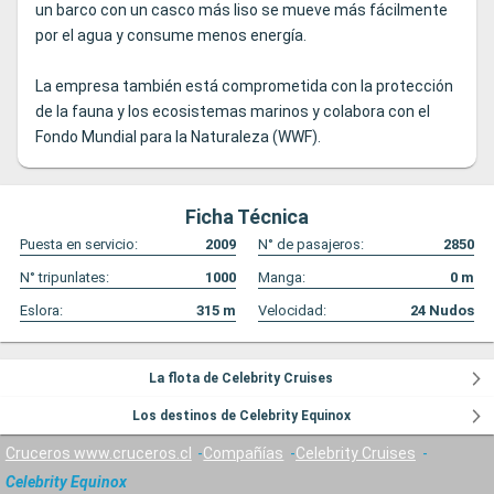
un barco con un casco más liso se mueve más fácilmente
por el agua y consume menos energía.
La empresa también está comprometida con la protección
de la fauna y los ecosistemas marinos y colabora con el
Fondo Mundial para la Naturaleza (WWF).
Ficha Técnica
Puesta en servicio:
2009
N° de pasajeros:
2850
N° tripunlates:
1000
Manga:
0
m
Eslora:
315
m
Velocidad:
24
Nudos
La flota de Celebrity Cruises
Los destinos de Celebrity Equinox
Cruceros www.cruceros.cl
Compañías
Celebrity Cruises
Celebrity Equinox