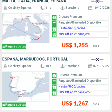
MALTA, ITALIA, FRANCIA, ESPAÑA
Celebrity Equinox
11 d
Barcelona
10/10/2026
Crucero Premium
Paquete All Included Disponible
Hasta -$600/cabina
60% Off en 2° pasajero
US$ 1,255
+Tasas
Paga a cuotas
ESPAÑA, MARRUECOS, PORTUGAL
Celebrity Equinox
10 d
Barcelona
07/10/2027
Crucero Premium
Paquete All Included Disponible
Hasta -$600/cabina
60% Off en 2° pasajero
US$ 1,267
+Tasas
Paga a cuotas