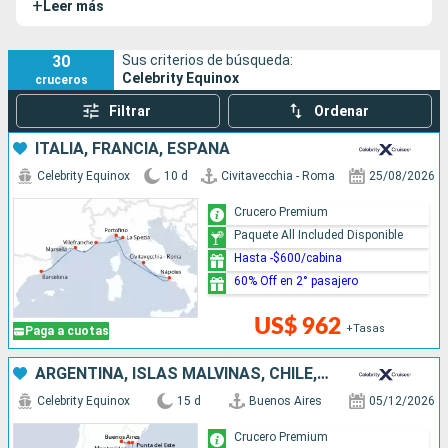
+
Leer más
fue botado en agosto de 2.009. En julio de 2.019 fue
sometido a trabajos de modernización.
30
Sus criterios de búsqueda:
Celebrity Equinox
cruceros
Filtrar
Ordenar
ITALIA, FRANCIA, ESPAÑA
Celebrity Equinox
10 d
Civitavecchia - Roma
25/08/2026
Crucero Premium
Paquete All Included Disponible
Hasta -$600/cabina
60% Off en 2° pasajero
US$ 962
+Tasas
Paga a cuotas
ARGENTINA, ISLAS MALVINAS, CHILE, URUGUAY
Celebrity Equinox
15 d
Buenos Aires
05/12/2026
Crucero Premium