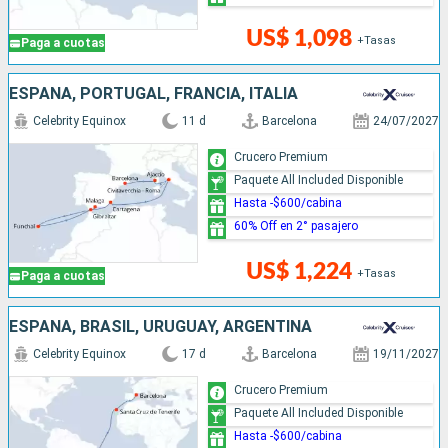
US$ 1,098
+Tasas
Paga a cuotas
ESPAÑA, PORTUGAL, FRANCIA, ITALIA
Celebrity Equinox
11 d
Barcelona
24/07/2027
Crucero Premium
Paquete All Included Disponible
Hasta -$600/cabina
60% Off en 2° pasajero
US$ 1,224
+Tasas
Paga a cuotas
ESPAÑA, BRASIL, URUGUAY, ARGENTINA
Celebrity Equinox
17 d
Barcelona
19/11/2027
Crucero Premium
Paquete All Included Disponible
Hasta -$600/cabina