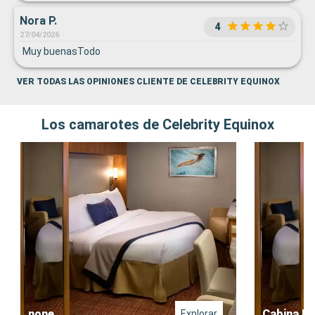
Nora P.
4
27/04/2026
Muy buenasTodo
VER TODAS LAS OPINIONES CLIENTE DE CELEBRITY EQUINOX
Los camarotes de Celebrity Equinox
none
Cabina In
Explorar