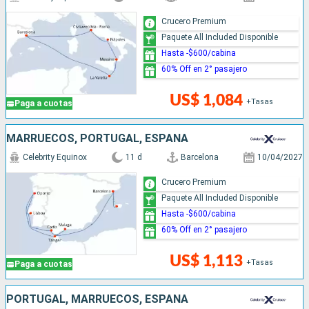
Crucero Premium
Paquete All Included Disponible
Hasta -$600/cabina
60% Off en 2° pasajero
US$ 1,084
+Tasas
Paga a cuotas
MARRUECOS, PORTUGAL, ESPAÑA
Celebrity Equinox
11 d
Barcelona
10/04/2027
Crucero Premium
Paquete All Included Disponible
Hasta -$600/cabina
60% Off en 2° pasajero
US$ 1,113
+Tasas
Paga a cuotas
PORTUGAL, MARRUECOS, ESPAÑA