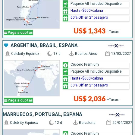
Paquete All Included Disponible
Hasta -$600/cabina
60% Off en 2° pasajero
US$ 1,343
+Tasas
Paga a cuotas
ARGENTINA, BRASIL, ESPAÑA
Celebrity Equinox
18 d
Buenos Aires
13/03/2027
Crucero Premium
Paquete All Included Disponible
Hasta -$600/cabina
60% Off en 2° pasajero
US$ 2,036
+Tasas
Paga a cuotas
MARRUECOS, PORTUGAL, ESPAÑA
Celebrity Equinox
12 d
Barcelona
20/04/2027
Crucero Premium