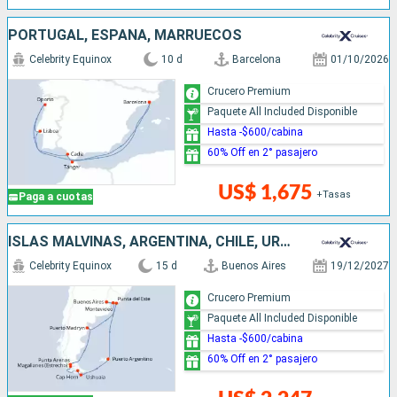
PORTUGAL, ESPAÑA, MARRUECOS
Celebrity Equinox
10 d
Barcelona
01/10/2026
Crucero Premium
Paquete All Included Disponible
Hasta -$600/cabina
60% Off en 2° pasajero
US$ 1,675
+Tasas
Paga a cuotas
ISLAS MALVINAS, ARGENTINA, CHILE, URUGUAY
Celebrity Equinox
15 d
Buenos Aires
19/12/2027
Crucero Premium
Paquete All Included Disponible
Hasta -$600/cabina
60% Off en 2° pasajero