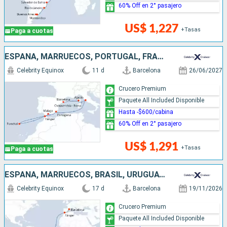
60% Off en 2° pasajero
US$ 1,227
+Tasas
Paga a cuotas
ESPAÑA, MARRUECOS, PORTUGAL, FRANCIA, ITALIA
Celebrity Equinox
11 d
Barcelona
26/06/2027
Crucero Premium
Paquete All Included Disponible
Hasta -$600/cabina
60% Off en 2° pasajero
US$ 1,291
+Tasas
Paga a cuotas
ESPAÑA, MARRUECOS, BRASIL, URUGUAY, ARGENTINA
Celebrity Equinox
17 d
Barcelona
19/11/2026
Crucero Premium
Paquete All Included Disponible