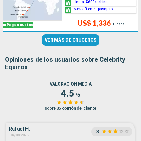
Hasta -$600/cabina
60% Off en 2° pasajero
US$ 1,336
+Tasas
Paga a cuotas
VER MÁS DE CRUCEROS
Opiniones de los usuarios sobre Celebrity
Equinox
VALORACIÓN MEDIA
4.5
/5
sobre 35 opinión del cliente
Rafael H.
3
04/08/2026