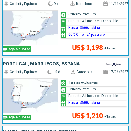
Celebrity Equinox
9 d
Barcelona
11/11/2027
Crucero Premium
Paquete All Included Disponible
Hasta -$600/cabina
60% Off en 2° pasajero
US$ 1,198
+Tasas
Paga a cuotas
PORTUGAL, MARRUECOS, ESPAÑA
Celebrity Equinox
10 d
Barcelona
17/06/2027
Tarifas exclusivas
Crucero Premium
Paquete All Included Disponible
Hasta -$600/cabina
US$ 1,210
+Tasas
Paga a cuotas