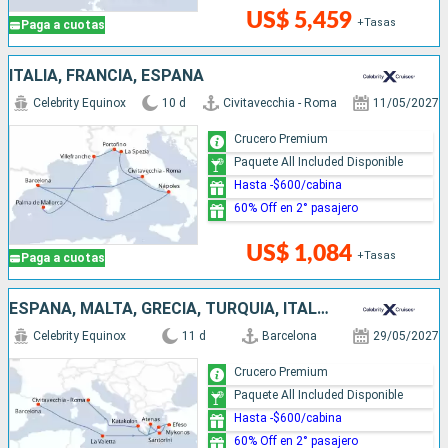
US$ 5,459
+Tasas
Paga a cuotas
ITALIA, FRANCIA, ESPAÑA
Celebrity Equinox
10 d
Civitavecchia - Roma
11/05/2027
Crucero Premium
Paquete All Included Disponible
Hasta -$600/cabina
60% Off en 2° pasajero
US$ 1,084
+Tasas
Paga a cuotas
ESPAÑA, MALTA, GRECIA, TURQUÍA, ITALIA
Celebrity Equinox
11 d
Barcelona
29/05/2027
Crucero Premium
Paquete All Included Disponible
Hasta -$600/cabina
60% Off en 2° pasajero