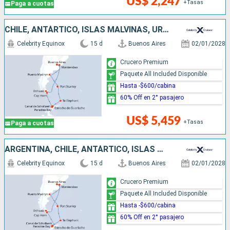
US$ 2,247
+Tasas
Paga a cuotas
CHILE, ANTÁRTICO, ISLAS MALVINAS, URUGUAY, ARGENTINA
Celebrity Equinox
15 d
Buenos Aires
02/01/2028
Crucero Premium
Paquete All Included Disponible
Hasta -$600/cabina
60% Off en 2° pasajero
US$ 5,459
+Tasas
Paga a cuotas
ARGENTINA, CHILE, ANTÁRTICO, ISLAS MALVINAS, URUGUAY
Celebrity Equinox
15 d
Buenos Aires
02/01/2028
Crucero Premium
Paquete All Included Disponible
Hasta -$600/cabina
60% Off en 2° pasajero