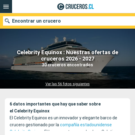
Encontrar un crucero
Celebrity Equinox : Nuestras ofertas de
Nuestros destinos
cruceros 2026 - 2027
30 cruceros encontrados
Fecha de salida
Puertos
Compañías
Ver las 56 fotos siguientes
Buscar
6 datos importantes que hay que saber sobre
el Celebrity Equinox
El Celebrity Equinox es un innovador y elegante barco de
crucero gestionado por la
compañía estadounidense
Celebrity Cruises
. El buque pertenece a la clase Solstice y