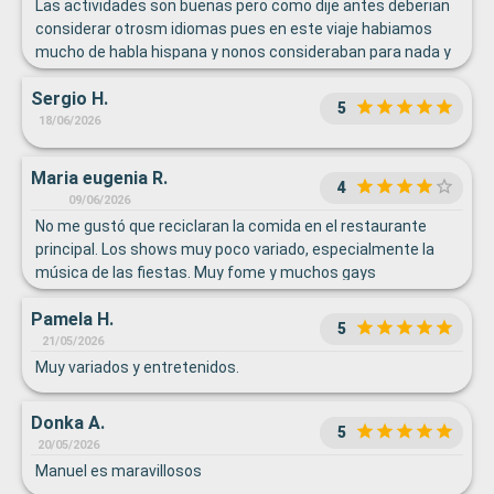
Las actividades son buenas pero como dije antes deberian
considerar otrosm idiomas pues en este viaje habiamos
mucho de habla hispana y nonos consideraban para nada y
eso me parece pesimo y falta de respeto.
Sergio H.
5
18/06/2026
Maria eugenia R.
4
09/06/2026
No me gustó que reciclaran la comida en el restaurante
principal. Los shows muy poco variado, especialmente la
música de las fiestas. Muy fome y muchos gays
Pamela H.
5
21/05/2026
Muy variados y entretenidos.
Donka A.
5
20/05/2026
Manuel es maravillosos