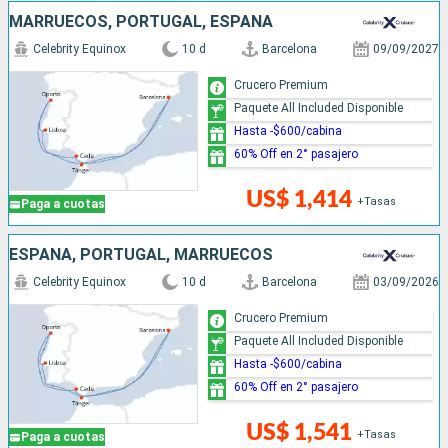
MARRUECOS, PORTUGAL, ESPAÑA
Celebrity Equinox
10 d
Barcelona
09/09/2027
Crucero Premium
Paquete All Included Disponible
Hasta -$600/cabina
60% Off en 2° pasajero
US$ 1,414
+Tasas
Paga a cuotas
ESPAÑA, PORTUGAL, MARRUECOS
Celebrity Equinox
10 d
Barcelona
03/09/2026
Crucero Premium
Paquete All Included Disponible
Hasta -$600/cabina
60% Off en 2° pasajero
US$ 1,541
+Tasas
Paga a cuotas