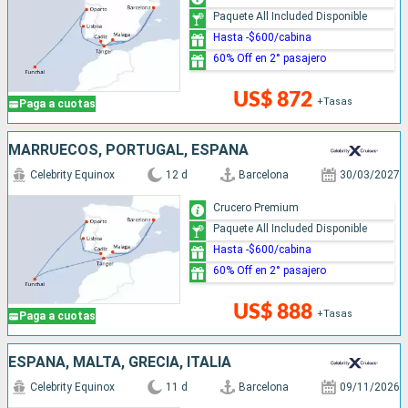
Paquete All Included Disponible
Hasta -$600/cabina
60% Off en 2° pasajero
US$ 872
+Tasas
Paga a cuotas
MARRUECOS, PORTUGAL, ESPAÑA
Celebrity Equinox
12 d
Barcelona
30/03/2027
Crucero Premium
Paquete All Included Disponible
Hasta -$600/cabina
60% Off en 2° pasajero
US$ 888
+Tasas
Paga a cuotas
ESPAÑA, MALTA, GRECIA, ITALIA
Celebrity Equinox
11 d
Barcelona
09/11/2026