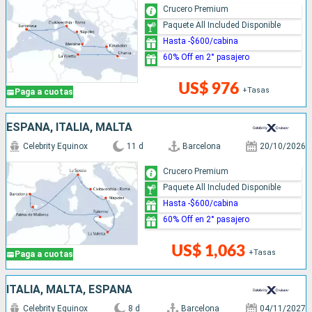
Crucero Premium
Paquete All Included Disponible
Hasta -$600/cabina
60% Off en 2° pasajero
US$ 976
+Tasas
Paga a cuotas
ESPAÑA, ITALIA, MALTA
Celebrity Equinox
11 d
Barcelona
20/10/2026
Crucero Premium
Paquete All Included Disponible
Hasta -$600/cabina
60% Off en 2° pasajero
US$ 1,063
+Tasas
Paga a cuotas
ITALIA, MALTA, ESPAÑA
Celebrity Equinox
8 d
Barcelona
04/11/2027