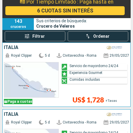
Por Tiempo Limitado : Paga hasta en
6 CUOTAS SIN INTERÉS
143
Sus criterios de búsqueda:
Crucero de Veleros
cruceros
Filtrar
Ordenar
ITALIA
Royal Clipper
5 d
Civitavecchia - Roma
29/05/2027
Servicio de mayordomo 24/24
Experiencia Gourmet
Comidas incluidas
US$ 1,728
+Tasas
Paga a cuotas
ITALIA
Royal Clipper
5 d
Civitavecchia - Roma
29/05/2027
Servicio de mayordomo 24/24