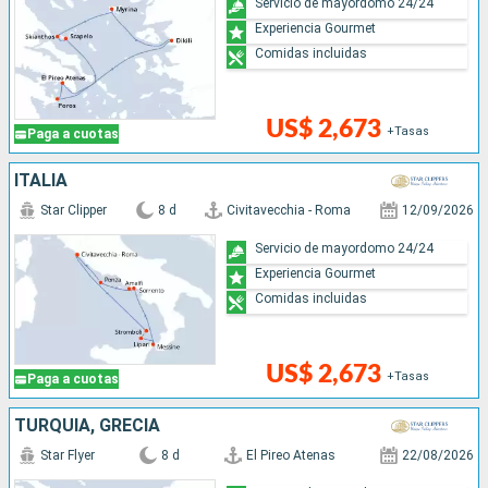
Servicio de mayordomo 24/24
Experiencia Gourmet
Comidas incluidas
US$ 2,673
+Tasas
Paga a cuotas
ITALIA
Star Clipper
8 d
Civitavecchia - Roma
12/09/2026
Servicio de mayordomo 24/24
Experiencia Gourmet
Comidas incluidas
US$ 2,673
+Tasas
Paga a cuotas
TURQUÍA, GRECIA
Star Flyer
8 d
El Pireo Atenas
22/08/2026