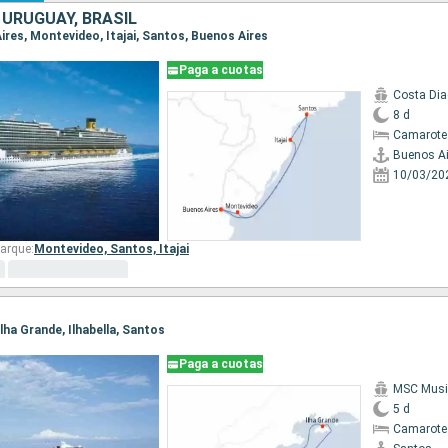
 URUGUAY, BRASIL
Aires, Montevideo, Itajai, Santos, Buenos Aires
Paga a cuotas
Costa Di
8 d
Camarote
Buenos Ai
10/03/20
arque:
Montevideo,
Santos,
Itajai
Ilha Grande, Ilhabella, Santos
Paga a cuotas
MSC Musi
5 d
Camarote