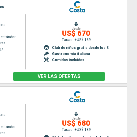
res
ena
desde
US$ 670
 estándar
Tasas: +US$ 189
res
Club de niños gratis desde los 3
27
Gastronomía italiana
Comidas incluidas
VER LAS OFERTAS
ena
desde
US$ 680
 estándar
Tasas: +US$ 189
res