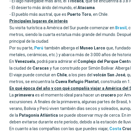
- El lago navegable más alto, el
Titicaca
, que se encuentra a 3.8
- El desierto más árido del mundo, el
Atacama
.
- El pueblo más austral, que es
Puerto Toro
, en Chile.
Principales lugares de interés
Su visita turística a América del Sur puede comenzar en
Brasil
, 
metros, siendo la cuarta estatua más grande del mundo. Después
principal de la ciudad.
Por su parte,
Perú
también alberga el
Museo Larco
que, fundado 
metales, cerámicas, etc.) y abarca más de 3.000 años de historia y
En
Venezuela
, podrá para admirar el
Complejo del Parque Centr
la ciudad de
Caracas
y fue construido por Simón Bolívar. Alberga
El viaje puede concluir en
Chile
, a los pies del
volcán San José
, q
metros, se encuentra la
Cueva Refugio Plantat
, construida en 1
En qué época del año y con qué compañía viajar a América del 
La
primavera
es el momento ideal para hacer un
crucero
por Amé
excursiones. A finales de la primavera, algunas partes de Brasil,
verano, Bolivia y Perú viven también días secos y soleados, aunqu
de la
Patagonia
Atlántica
se puede observar muy de cerca. En inv
deben evitarse durante este período, debido a la estación de lluv
En cuanto a las compañías con las que puedes viajar,
Costa
Cru