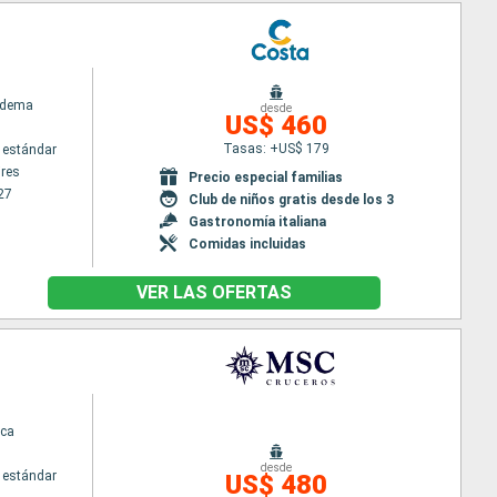
adema
desde
US$ 460
Tasas: +US$ 179
 estándar
res
Precio especial familias
27
Club de niños gratis desde los 3
Gastronomía italiana
Comidas incluidas
VER LAS OFERTAS
ca
desde
 estándar
US$ 480