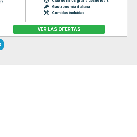
Club de niños gratis desde los 3
27
Gastronomía italiana
Comidas incluidas
VER LAS OFERTAS
S