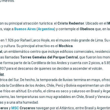
10 metros.
con su principal atracción turística: el
Cristo Redentor
. Ubicado en el
M
, viaje a
Buenos Aires
(
Argentina
) y contemple el
Obelisco
que, en la
en 1.926 por Rafael Larco Hoyle, es el museo más grande de Lima. Su 
 cultura. Su principal atractivo es el
Mochica
.
al
, un emblemático centro que incluye edificios comerciales, residenci
 las llamadas
Torres Gemelas del Parque Central
, que fueron los mo
ue forma parte de la Cordillera de los Andes y cuenta con 2 picos, a 5
.937 para el descanso de quienes se deciden a ascender el volcán.
Sur
rica del Sur. De hecho, la temporada de lluvias termina en mayo, ofrec
 toda la Cordillera de los Andes, Chile, Perú y Bolivia experimentan un
e fríos en altitud. En otoño, el clima es seco y caluroso en Brasil y A
ierno, las temperaturas son muy agradables en Chile, Brasil y Venezuel
ias y a una alta humedad.
ceros
y
MSC
Cruceros
navegan por el Atlántico, entre Brasil y Argent