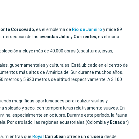
onte Corcovado
, es el emblema de
Río de Janeiro
y mide 89
 intersección de las
avenidas Julio
y
Corrientes
, es el ícono
colección incluye más de 40.000 obras (esculturas, joyas,
ales, gubernamentales y culturales. Está ubicado en el centro de
numentos más altos de América del Sur durante muchos años.
.850 metros y 5.820 metros de altitud respectivamente. A 3.100
iendo magníficas oportunidades para realizar visitas y
 clima soleado y seco, con temperaturas relativamente suaves. En
rgentina, especialmente en octubre. Durante este período, la fauna
a. Por otro lado, las regiones ecuatoriales (Colombia y
Ecuador
)
ina, mientras que
Royal
Caribbean
ofrece un
crucero
desde