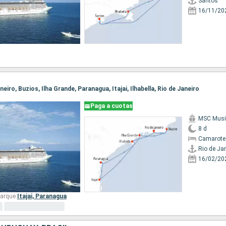
Santos
16/11/20
aneiro, Buzios, Ilha Grande, Paranagua, Itajai, Ilhabella, Rio de Janeiro
Paga a cuotas
MSC Musi
8 d
Camarote
Rio de Ja
16/02/20
arque:
Itajai,
Paranagua