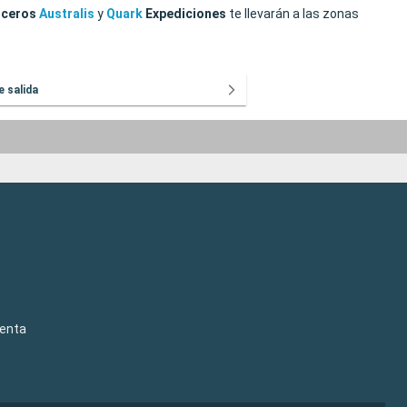
uceros
Australis
y
Quark
Expediciones
te llevarán a las zonas
e salida
venta