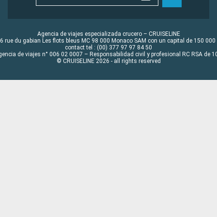
Agencia de viajes especializada crucero – CRUISELINE
6 rue du gabian Les flots bleus MC 98 000 Monaco SAM con un capital de 150 000
contact tel : (00) 377 97 97 84 50
gencia de viajes n° 006 02 0007 – Responsabilidad civil y profesional RC RSA de
© CRUISELINE 2026 - all rights reserved