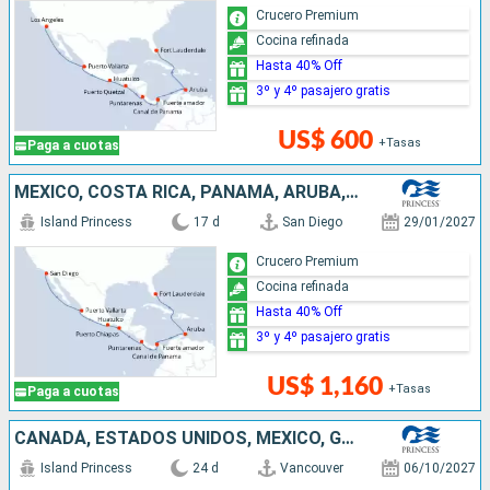
Crucero Premium
Cocina refinada
Hasta 40% Off
3º y 4º pasajero gratis
US$ 600
+Tasas
Paga a cuotas
MÉXICO, COSTA RICA, PANAMÁ, ARUBA, ESTADOS UNIDOS
Island Princess
17 d
San Diego
29/01/2027
Crucero Premium
Cocina refinada
Hasta 40% Off
3º y 4º pasajero gratis
US$ 1,160
+Tasas
Paga a cuotas
CANADÁ, ESTADOS UNIDOS, MÉXICO, GUATEMALA, COSTA RICA, PANAMÁ, ARUBA
Island Princess
24 d
Vancouver
06/10/2027