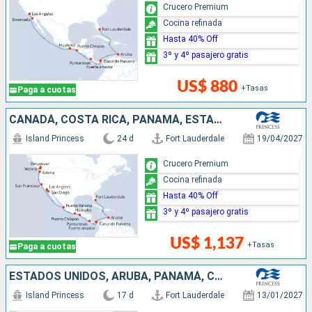
Crucero Premium
Cocina refinada
Hasta 40% Off
3º y 4º pasajero gratis
US$ 880
+Tasas
Paga a cuotas
CANADÁ, COSTA RICA, PANAMÁ, ESTADOS UNIDOS, MÉXICO, ARUBA
Island Princess
24 d
Fort Lauderdale
19/04/2027
Crucero Premium
Cocina refinada
Hasta 40% Off
3º y 4º pasajero gratis
US$ 1,137
+Tasas
Paga a cuotas
ESTADOS UNIDOS, ARUBA, PANAMÁ, COSTA RICA, MÉXICO
Island Princess
17 d
Fort Lauderdale
13/01/2027