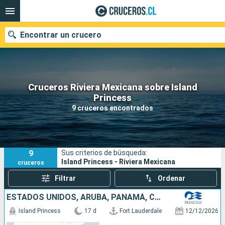
Encontrar un crucero
Cruceros Riviera Mexicana sobre Island
Nuestros destinos
Princess
9 cruceros encontrados
Fecha de salida
Puertos
Compañías
9
Sus criterios de búsqueda:
Buscar
Island Princess - Riviera Mexicana
cruceros
Filtrar
Ordenar
ESTADOS UNIDOS, ARUBA, PANAMÁ, COSTA RICA, MÉXICO
Island Princess
17 d
Fort Lauderdale
12/12/2026