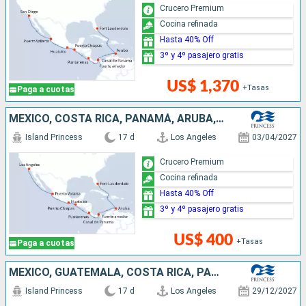
Crucero Premium
Cocina refinada
Hasta 40% Off
3º y 4º pasajero gratis
US$ 1,370
+Tasas
Paga a cuotas
MÉXICO, COSTA RICA, PANAMÁ, ARUBA, ESTADOS UNIDOS
Island Princess
17 d
Los Angeles
03/04/2027
Crucero Premium
Cocina refinada
Hasta 40% Off
3º y 4º pasajero gratis
US$ 400
+Tasas
Paga a cuotas
MÉXICO, GUATEMALA, COSTA RICA, PANAMÁ, ARUBA, ESTADOS UNIDOS
Island Princess
17 d
Los Angeles
29/12/2027