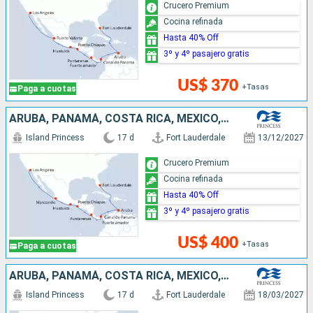
Crucero Premium
Cocina refinada
Hasta 40% Off
3º y 4º pasajero gratis
US$ 370
+Tasas
Paga a cuotas
ARUBA, PANAMÁ, COSTA RICA, MÉXICO, ESTADOS UNIDOS
Island Princess
17 d
Fort Lauderdale
13/12/2027
Crucero Premium
Cocina refinada
Hasta 40% Off
3º y 4º pasajero gratis
US$ 400
+Tasas
Paga a cuotas
ARUBA, PANAMÁ, COSTA RICA, MÉXICO, ESTADOS UNIDOS
Island Princess
17 d
Fort Lauderdale
18/03/2027