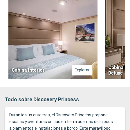
Cabina Vi
Cabina Interior
Explorar
Deluxe
Todo sobre Discovery Princess
Durante sus cruceros, el Discovery Princess propone
escalas y aventuras únicas en tierra además de lujosos
alojamientos e instalaciones a bordo. Este maravilloso