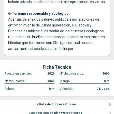
balcón privado desde donde admirar impresionantes vistas.
6-Turismo responsable y ecológico
Además de amplios salones públicos e instalaciones de
entretenimiento de última generación, el Discovery
Princess establece el estándar de los cruceros ecológicos
reduciendo su huella de carbono, pues cuenta con motores
híbridos que funcionan con GNL (gas natural licuado),
actualmente el combustible más limpio.
Ficha Técnica
Puesta en servicio:
2021
N° de pasajeros:
3660
N° tripunlates:
1346
Manga:
0
m
Eslora:
0
m
Velocidad:
0
Nudos
La flota de Princess Cruises
Los destinos de Discovery Princess