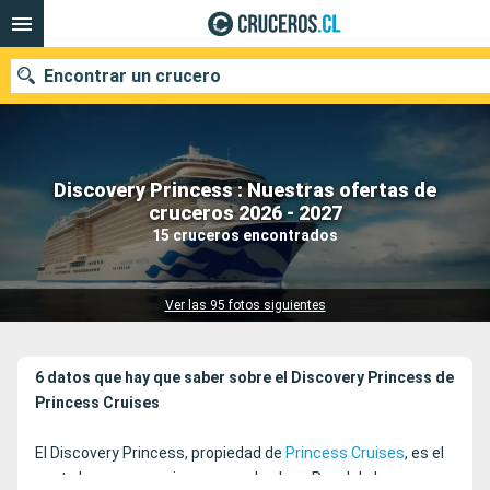
Encontrar un crucero
Discovery Princess : Nuestras ofertas de
Nuestros destinos
cruceros 2026 - 2027
15 cruceros encontrados
Fecha de salida
Puertos
Compañías
Ver las 95 fotos siguientes
Buscar
6 datos que hay que saber sobre el Discovery Princess de
Princess Cruises
El Discovery Princess, propiedad de
Princess Cruises
, es el
sexto barco que se incorpora a la clase Royal de la