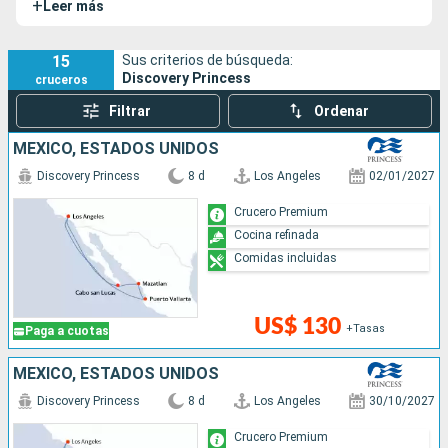
+
Leer más
compañía. Este novedoso barco reúne dos características
que apasionarán a los viajeros: los cruceros clásicos y
extraordinarias aventuras en los rincones más lejanos del
15
Sus criterios de búsqueda:
Discovery Princess
cruceros
mundo.
Filtrar
Ordenar
MÉXICO, ESTADOS UNIDOS
Discovery Princess
8 d
Los Angeles
02/01/2027
Crucero Premium
Cocina refinada
Comidas incluidas
US$ 130
+Tasas
Paga a cuotas
MÉXICO, ESTADOS UNIDOS
Discovery Princess
8 d
Los Angeles
30/10/2027
Crucero Premium