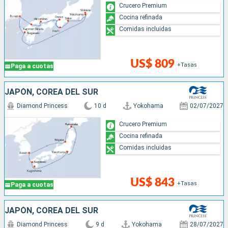
Crucero Premium
metrópolis a bordo de Diamond Princess! ¡Cruceros.com es
Cocina refinada
su marca amiga que se encarga de cada detalle de su
Comidas incluidas
reserva!
Confíe en el gran entretenimiento a bordo que le ofrecen
US$ 809
los cruceros
+Tasas
Paga a cuotas
JAPÓN, COREA DEL SUR
Diamond Princess
10 d
Yokohama
02/07/2027
Crucero Premium
Cocina refinada
Comidas incluidas
US$ 843
+Tasas
Paga a cuotas
JAPÓN, COREA DEL SUR
Diamond Princess
9 d
Yokohama
28/07/2027