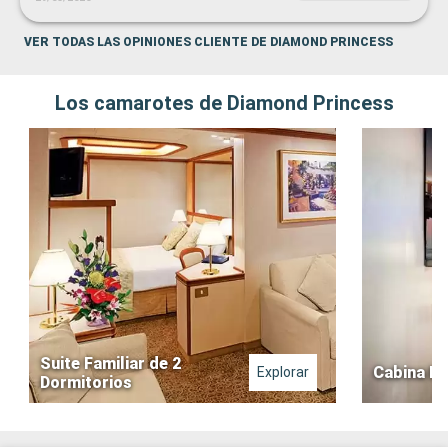
VER TODAS LAS OPINIONES CLIENTE DE DIAMOND PRINCESS
Los camarotes de Diamond Princess
Suite Familiar de 2
Cabina In
Explorar
Dormitorios