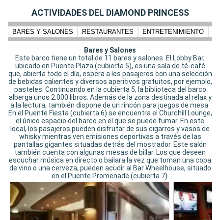
ACTIVIDADES DEL DIAMOND PRINCESS
BARES Y SALONES
RESTAURANTES
ENTRETENIMIENTO
N
Bares y Salones
Este barco tiene un total de 11 bares y salones. El Lobby Bar,
ubicado en Puente Plaza (cubierta 5), es una sala de té-café
que, abierta todo el día, espera a los pasajeros con una selección
de bebidas calientes y diversos aperitivos gratuitos, por ejemplo,
pasteles. Continuando en la cubierta 5, la biblioteca del barco
alberga unos 2.000 libros. Además de la zona destinada al relax y
a la lectura, también dispone de un rincón para juegos de mesa.
En el Puente Fiesta (cubierta 6) se encuentra el Churchill Lounge,
el único espacio del barco en el que se puede fumar. En este
local, los pasajeros pueden disfrutar de sus cigarros y vasos de
whisky mientras ven emisiones deportivas a través de las
pantallas gigantes situadas detrás del mostrador. Este salón
también cuenta con algunas mesas de billar. Los que deseen
escuchar música en directo o bailara la vez que toman una copa
de vino o una cerveza, pueden acudir al Bar Wheelhouse, situado
en el Puente Promenade (cubierta 7).