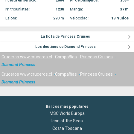
Puesta en servicio:
2004
N° de pasajeros:
2674
N° tripunlates:
1238
Manga:
37
m
Eslora:
290
m
Velocidad:
18
Nudos
La flota de Princess Cruises
Los destinos de Diamond Princess
Cruceros www.cruceros.cl
Compañías
Princess Cruises
Diamond Princess
Cruceros www.cruceros.cl
Compañías
Princess Cruises
Diamond Princess
Barcos más populares
MSC World Europa
Icon of the Seas
Costa Toscana