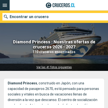
Encontrar un crucero
Diamond Princess : Nuestras ofertas de
Nuestros destinos
cruceros 2026 - 2027
110 cruceros encontrados
Fecha de salida
Puertos
Compañías
Ver las 41 fotos siguientes
Buscar
Diamond
Princess
, construido en Japón, con una
capacidad de pasajeros 2670, está pensado para personas
sociales y vitales en busca de vacaciones llenas de
diversión a la vez que descanso. El centro de socialización
es el radiante Atrium donde puede disfrutar de café y