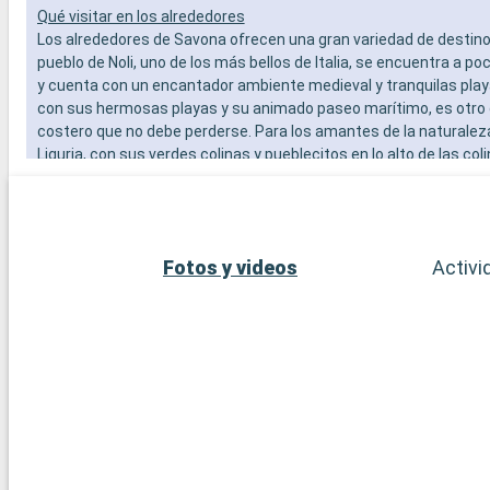
Qué visitar en los alrededores
Los alrededores de Savona ofrecen una gran variedad de destinos
pueblo de Noli, uno de los más bellos de Italia, se encuentra a p
y cuenta con un encantador ambiente medieval y tranquilas play
con sus hermosas playas y su animado paseo marítimo, es otro
costero que no debe perderse. Para los amantes de la naturaleza,
Liguria, con sus verdes colinas y pueblecitos en lo alto de las col
oportunidades para hacer senderismo y descubrimientos pintor
cincuenta kilómetros, la ciudad de Génova, rica en historia y cul
es perfecta para una excursión de un día.
Fotos y videos
Activi