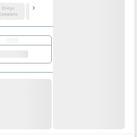
23 Ago
29 Ago
30 Ago
5 Sept
Completo
US$ 840
Completo
US$ 830