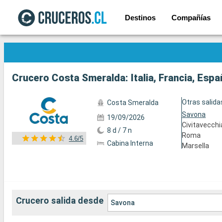
Destinos
Compañías
Ver las 81 fotos siguientes
Crucero Costa Smeralda: Italia, Francia, Espa
Otras salida
Costa Smeralda
Savona
19/09/2026
Civitavecchi
8 d / 7 n
Roma
4.6/5
Cabina Interna
Marsella
Crucero salida desde
Savona