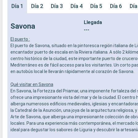
Día 1
Día 2
Día 3
Día 4
Día 5
Día 6
Día
Llegada
Savona
---
El puerto :
El puerto de Savona, situado en la pintoresca región italiana de Li
encantador puerto de escala en la Riviera italiana. A sólo 2 kilóm
centro histórico de la ciudad, este importante puerto de crucero
Mediterráneo es de fácil acceso para los visitantes. Un corto pas
en autobús local le llevarán rápidamente al corazón de Savona.
Qué visitar en Savona
En Savona, la Fortezza del Priamar, una imponente fortaleza del s
ofrece una impresionante vista del mar y de la ciudad. El centro 
alberga numerosos edificios medievales, iglesias y encantadoras
la Catedral de la Asunción, una joya de la arquitectura religiosa, 
Arte de Savona, que alberga una impresionante colección de obr
locales. Para una experiencia más contemporánea, el mercado loc
ideal para degustar los sabores de Liguria y descubrir la artesaní