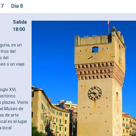
 7
Día 8
Salida
18:00
guria, es un
etros del
s del
eo o un viaje
iglo XVI,
histórico
 plazas. Visite
y el Museo de
as de arte
al es el lugar
a local.