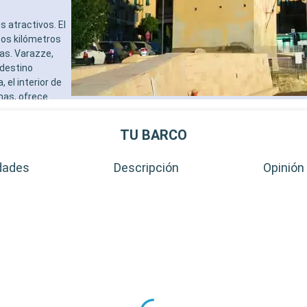
 atractivos. El
ocos kilómetros
as. Varazze,
 destino
 el interior de
inas, ofrece
escos. A
tura marítimas,
TU BARCO
dades
Descripción
Opinión 