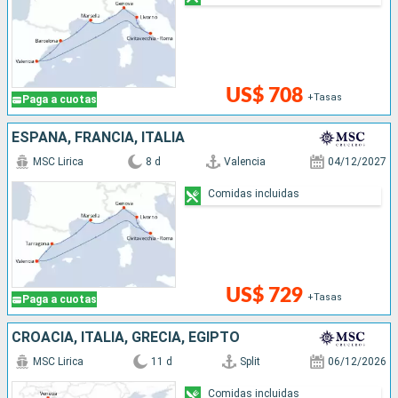
US$ 708
+Tasas
Paga a cuotas
ESPAÑA, FRANCIA, ITALIA
MSC Lirica
8 d
Valencia
04/12/2027
Comidas incluidas
US$ 729
+Tasas
Paga a cuotas
CROACIA, ITALIA, GRECIA, EGIPTO
MSC Lirica
11 d
Split
06/12/2026
Comidas incluidas