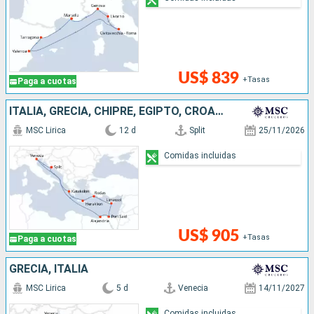
US$ 839
+Tasas
Paga a cuotas
ITALIA, GRECIA, CHIPRE, EGIPTO, CROACIA
MSC Lirica
12 d
Split
25/11/2026
Comidas incluidas
US$ 905
+Tasas
Paga a cuotas
GRECIA, ITALIA
MSC Lirica
5 d
Venecia
14/11/2027
Comidas incluidas