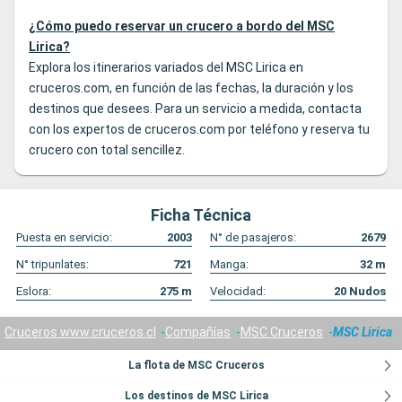
¿Cómo puedo reservar un crucero a bordo del MSC
Lirica?
Explora los itinerarios variados del MSC Lirica en
cruceros.com, en función de las fechas, la duración y los
destinos que desees. Para un servicio a medida, contacta
con los expertos de cruceros.com por teléfono y reserva tu
crucero con total sencillez.
Ficha Técnica
Puesta en servicio:
2003
N° de pasajeros:
2679
N° tripunlates:
721
Manga:
32
m
Eslora:
275
m
Velocidad:
20
Nudos
Cruceros www.cruceros.cl
Compañías
MSC Cruceros
MSC Lirica
La flota de MSC Cruceros
Los destinos de MSC Lirica