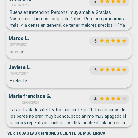
5
18/03/2025
Buena entretención. Personal muy amable. Gracias.
Nosotros si, hemos comprado fotos ! Pero compraríamos
más, y la gente en general, de tener mejores precios !!! ( Ya
están impresas...deberían ofrecer mejores precios y así
Marco L.
tampoco desperdiciar tanto material!!!
5
29/10/2024
buenas
Javiera L.
5
06/07/2024
Exelente
Maria francisca G.
4
12/06/2024
Las actividades del teatro excelente un 10, los músicos de
los bares no eran muy buenos, poco ánimo muy apagado el
sonido y repetitivos, incluso los de la noche de blanco en la
cubierta fue muy apagado los temas los repetían ambos
VER TODAS LAS OPINIONES CLIENTE DE MSC LIRICA
grupos musicales también el sonido era malo... Los jóvenes