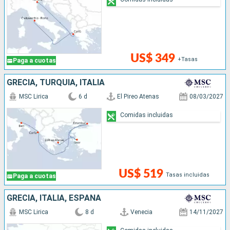
US$ 349
+Tasas
Paga a cuotas
GRECIA, TURQUÍA, ITALIA
MSC Lirica
6 d
El Pireo Atenas
08/03/2027
Comidas incluidas
US$ 519
Tasas incluidas
Paga a cuotas
GRECIA, ITALIA, ESPAÑA
MSC Lirica
8 d
Venecia
14/11/2027