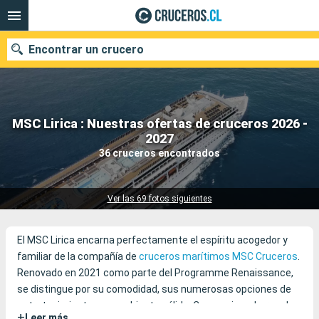
Encontrar un crucero
MSC Lirica : Nuestras ofertas de cruceros 2026 -
Nuestros destinos
2027
36 cruceros encontrados
Fecha de salida
Puertos
Compañías
Ver las 69 fotos siguientes
Buscar
El MSC Lirica encarna perfectamente el espíritu acogedor y
familiar de la compañía de
cruceros marítimos
MSC Cruceros
.
Renovado en 2021 como parte del Programme Renaissance,
se distingue por su comodidad, sus numerosas opciones de
entretenimiento y su ambiente cálido. Como primer barco de
+
Leer más