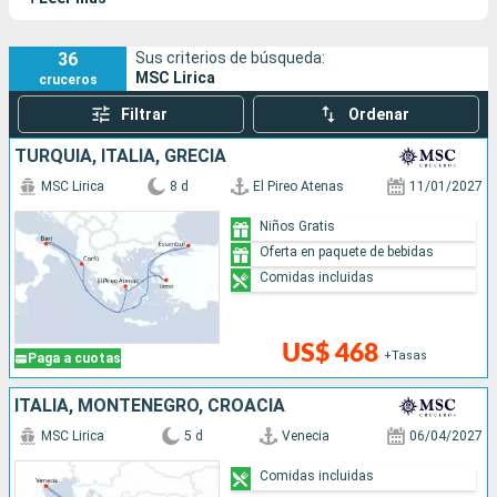
la clase Lirica, cuenta con un sister-ship, el
MSC Opera
, con el
que comparte el mismo diseño elegante y los mismos
equipamientos pensados para todas las edades.
36
Sus criterios de búsqueda:
MSC Lirica
cruceros
Filtrar
Ordenar
TURQUÍA, ITALIA, GRECIA
MSC Lirica
8 d
El Pireo Atenas
11/01/2027
Niños Gratis
Oferta en paquete de bebidas
Comidas incluidas
US$ 468
+Tasas
Paga a cuotas
ITALIA, MONTENEGRO, CROACIA
MSC Lirica
5 d
Venecia
06/04/2027
Comidas incluidas