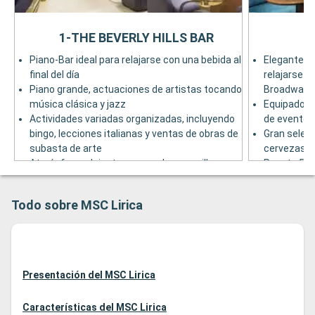
1-THE BEVERLY HILLS BAR
Piano-Bar ideal para relajarse con una bebida al
Elegante an
final del día
relajarse c
Piano grande, actuaciones de artistas tocando
Broadway
música clásica y jazz
Equipado co
Actividades variadas organizadas, incluyendo
de eventos
bingo, lecciones italianas y ventas de obras de
Gran selecc
subasta de arte
cervezas d
Atmósfera relajante y acogedor, con sillones
Puente 5
de terciopelo, sofás, mesas redondas de vidrio
y columnas blancas
Todo sobre MSC Lirica
Presentación del MSC Lirica
Características del MSC Lirica