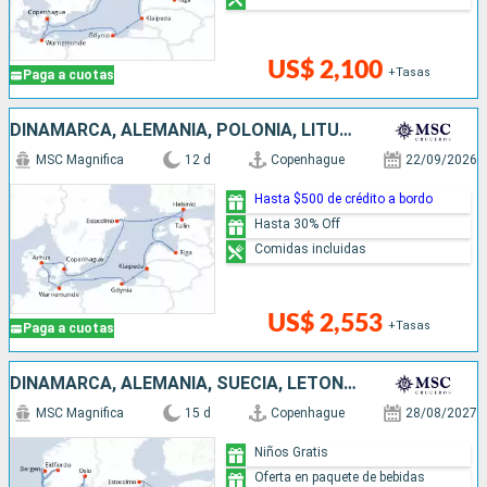
US$ 2,100
+Tasas
Paga a cuotas
DINAMARCA, ALEMANIA, POLONIA, LITUANIA, LETONIA, FINLANDIA, ESTONIA, SUECIA
MSC Magnifica
12 d
Copenhague
22/09/2026
Hasta $500 de crédito a bordo
Hasta 30% Off
Comidas incluidas
US$ 2,553
+Tasas
Paga a cuotas
DINAMARCA, ALEMANIA, SUECIA, LETONIA, LITUANIA, POLONIA, NORUEGA
MSC Magnifica
15 d
Copenhague
28/08/2027
Niños Gratis
Oferta en paquete de bebidas