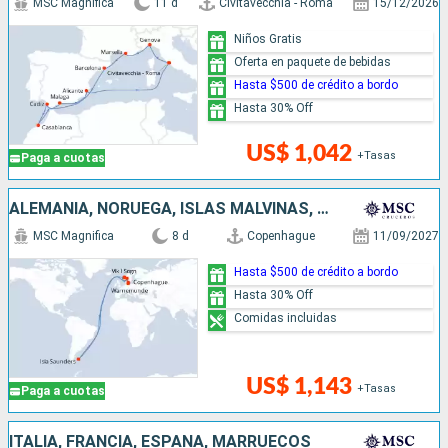
MSC Magnifica
11 d
Civitavecchia - Roma
15/12/2026
Niños Gratis
Oferta en paquete de bebidas
Hasta $500 de crédito a bordo
Hasta 30% Off
US$ 1,042
+Tasas
Paga a cuotas
ALEMANIA, NORUEGA, ISLAS MALVINAS, DINAMARCA
MSC Magnifica
8 d
Copenhague
11/09/2027
Hasta $500 de crédito a bordo
Hasta 30% Off
Comidas incluidas
US$ 1,143
+Tasas
Paga a cuotas
ITALIA, FRANCIA, ESPAÑA, MARRUECOS