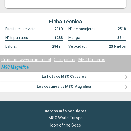
Ficha Técnica
Puesta en servicio:
2010
N° de pasajeros:
2518
N° tripunlates:
1038
Manga:
32
m
Eslora:
294
m
Velocidad:
23
Nudos
Cruceros www.cruceros.cl
Compañías
MSC Cruceros
MSC Magnifica
La flota de MSC Cruceros
Los destinos de MSC Magnifica
Barcos más populares
MSC World Europa
Icon of the Seas