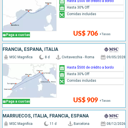
Hasta $500 de crédito a bordo
Hasta 30% Off
Comidas incluidas
US$ 706
+Tasas
Paga a cuotas
FRANCIA, ESPAÑA, ITALIA
MSC Magnifica
8 d
Civitavecchia - Roma
09/05/2028
Hasta $500 de crédito a bordo
Hasta 30% Off
Comidas incluidas
US$ 909
+Tasas
Paga a cuotas
MARRUECOS, ITALIA, FRANCIA, ESPAÑA
MSC Magnifica
11 d
Barcelona
08/12/2026