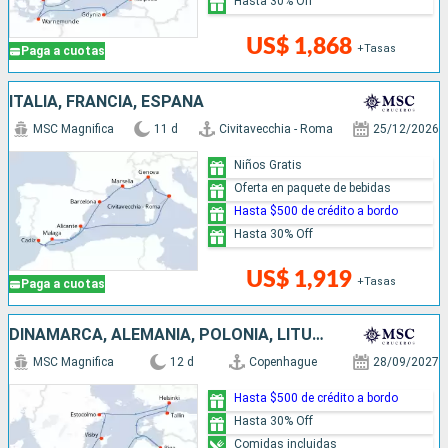
Hasta 30% Off
US$ 1,868
+Tasas
Paga a cuotas
ITALIA, FRANCIA, ESPAÑA
MSC Magnifica
11 d
Civitavecchia - Roma
25/12/2026
Niños Gratis
Oferta en paquete de bebidas
Hasta $500 de crédito a bordo
Hasta 30% Off
US$ 1,919
+Tasas
Paga a cuotas
DINAMARCA, ALEMANIA, POLONIA, LITUANIA, LETONIA, ESTONIA, FINLANDIA, SUECIA
MSC Magnifica
12 d
Copenhague
28/09/2027
Hasta $500 de crédito a bordo
Hasta 30% Off
Comidas incluidas