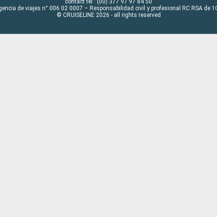
contact tel : (00) 377 97 97 84 50
gencia de viajes n° 006 02 0007 – Responsabilidad civil y profesional RC RSA de
© CRUISELINE 2026 - all rights reserved