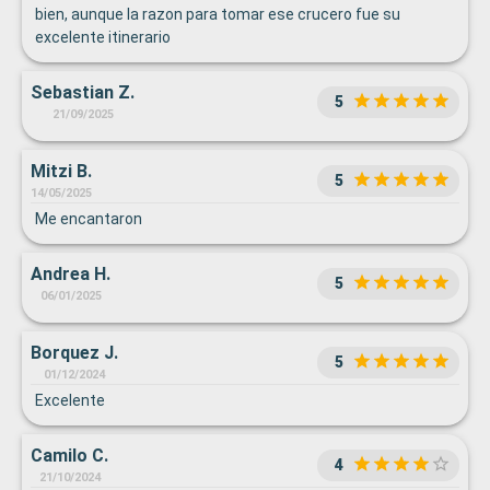
bien, aunque la razon para tomar ese crucero fue su
excelente itinerario
Sebastian Z.
5
21/09/2025
Mitzi B.
5
14/05/2025
Me encantaron
Andrea H.
5
06/01/2025
Borquez J.
5
01/12/2024
Excelente
Camilo C.
4
21/10/2024