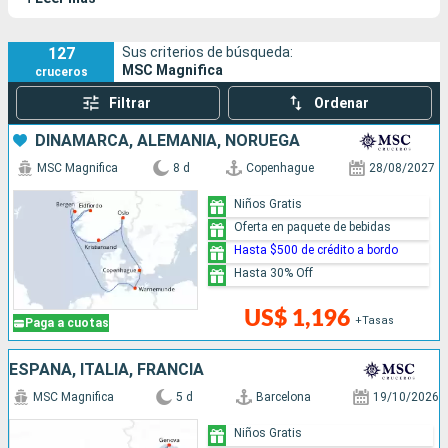
transatlántico ofrece la combinación perfecta entre
elegancia, confort y refinamiento.
127
Sus criterios de búsqueda:
MSC Magnifica
cruceros
Filtrar
Ordenar
DINAMARCA, ALEMANIA, NORUEGA
MSC Magnifica
8 d
Copenhague
28/08/2027
Niños Gratis
Oferta en paquete de bebidas
Hasta $500 de crédito a bordo
Hasta 30% Off
US$ 1,196
+Tasas
Paga a cuotas
ESPAÑA, ITALIA, FRANCIA
MSC Magnifica
5 d
Barcelona
19/10/2026
Niños Gratis