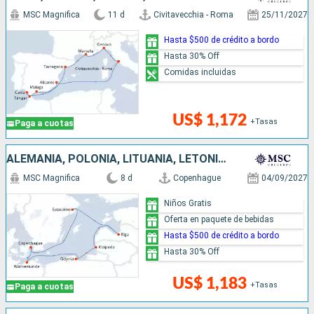
MSC Magnifica
11 d
Civitavecchia - Roma
25/11/2027
Hasta $500 de crédito a bordo
Hasta 30% Off
Comidas incluidas
US$ 1,172
+Tasas
Paga a cuotas
ALEMANIA, POLONIA, LITUANIA, LETONIA, SUECIA, DINAMARCA
MSC Magnifica
8 d
Copenhague
04/09/2027
Niños Gratis
Oferta en paquete de bebidas
Hasta $500 de crédito a bordo
Hasta 30% Off
US$ 1,183
+Tasas
Paga a cuotas