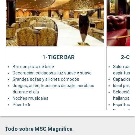
1-TIGER BAR
2-CU
Bar con pista de baile
Salón para 
Decoración cuidadosa, luz suave y suave
espíritus
Grandes sofás y sillones cómodos
Capacidad 
Juegos, artes, lecciones de baile, aeróbico
Ideal para 
durante el día
Selección 
Noches musicales
italianos, 
Puente 6
Espíritus 
Puente 7
Todo sobre MSC Magnifica