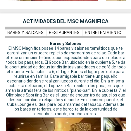
ACTIVIDADES DEL MSC MAGNIFICA
BARES Y SALONES
RESTAURANTES
ENTRETENIMIENTO
N
Bares y Salones
El MSC Magnifica posee 14 bares y salones temáticos que te
garantizan un crucero repleto de momentos de relax. Cada bar
ofrece un ambiente único, con especialidades para complacer a
todos los pasajeros. El Gocce Bar, ubicado en la cubierta 5, te da
la oportunidad de degustar distintas variedades de café de todo
el mundo. En la cubierta 6, el Tiger Bar es el lugar perfecto para
reunirse en familia. Este amigable bar tiene un pequeño
escenario donde se realizan juegos durante el día. En la misma
cubierta del barco, el Topazzio Bar recibe a los pasajeros que
aman la atmósfera de los míticos “piano-bar”. En la cubierta 7, el
Olimpiade Sporting Bar es el lugar de encuentro de aquellos que
desean combinar relajación y deporte. En el mismo puente, el
Cuba Lounge es ideal para los amantes del tabaco. Además de
los bares anteriores, este barco te da la oportunidad de
descubrir, a bordo, muchos otros.