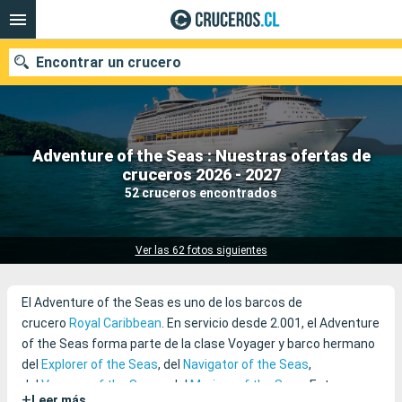
Encontrar un crucero
Adventure of the Seas : Nuestras ofertas de
Nuestros destinos
cruceros 2026 - 2027
52 cruceros encontrados
Fecha de salida
Puertos
Compañías
Ver las 62 fotos siguientes
Buscar
El Adventure of the Seas es uno de los barcos de
crucero
Royal Caribbean
. En servicio desde 2.001, el Adventure
of the Seas forma parte de la clase Voyager y barco hermano
del
Explorer of the Seas
, del
Navigator of the Seas
,
del
Voyager of the Seas
y del
Mariner of the Seas
. Este
+
Leer más