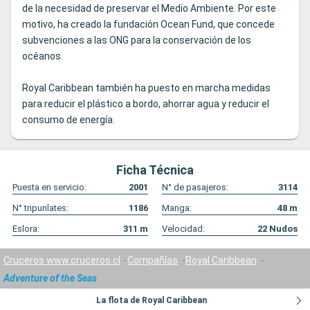
de la necesidad de preservar el Medio Ambiente. Por este
motivo, ha creado la fundación Ocean Fund, que concede
subvenciones a las ONG para la conservación de los
océanos.
Royal Caribbean también ha puesto en marcha medidas
para reducir el plástico a bordo, ahorrar agua y reducir el
consumo de energía.
Ficha Técnica
Puesta en servicio:
2001
N° de pasajeros:
3114
N° tripunlates:
1186
Manga:
48
m
Eslora:
311
m
Velocidad:
22
Nudos
Cruceros www.cruceros.cl
Compañías
Royal Caribbean
Adventure of the Seas
La flota de Royal Caribbean