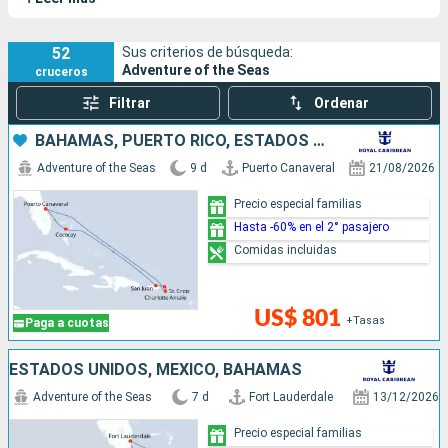
imponente barco es famoso por sus numerosas
instalaciones y actividades de entretenimientos a bordo.
52
Sus criterios de búsqueda:
Adventure of the Seas
cruceros
Filtrar
Ordenar
BAHAMAS, PUERTO RICO, ESTADOS UNIDOS
Adventure of the Seas
9 d
Puerto Canaveral
21/08/2026
Precio especial familias
Hasta -60% en el 2° pasajero
Comidas incluidas
US$ 801
+Tasas
Paga a cuotas
ESTADOS UNIDOS, MÉXICO, BAHAMAS
Adventure of the Seas
7 d
Fort Lauderdale
13/12/2026
Precio especial familias