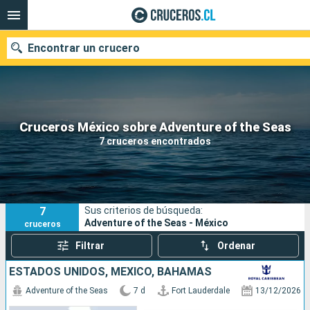
Encontrar un crucero
Nuestros destinos
Cruceros México sobre Adventure of the Seas
7 cruceros encontrados
Fecha de salida
Puertos
Compañías
7
Sus criterios de búsqueda:
Buscar
Adventure of the Seas - México
cruceros
Filtrar
Ordenar
ESTADOS UNIDOS, MÉXICO, BAHAMAS
Adventure of the Seas
7 d
Fort Lauderdale
13/12/2026