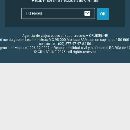
Recibe nuestras exclusivas ofertas
TU EMAIL
OK
Agencia de viajes especializada crucero – CRUISELINE
6 rue du gabian Les flots bleus MC 98 000 Monaco SAM con un capital de 150 000
contact tel : (00) 377 97 97 84 50
gencia de viajes n° 006 02 0007 – Responsabilidad civil y profesional RC RSA de
© CRUISELINE 2026 - all rights reserved