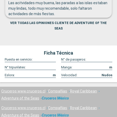
Las acitvidades muy buena, las paradas a las islas estaban
muy lindas, todo muy recomendable, solo faltaron
actividades de más fiestas.
VER TODAS LAS OPINIONES CLIENTE DE ADVENTURE OF THE
SEAS
Ficha Técnica
Puesta en servicio:
N° de pasajeros:
N° tripunlates:
Manga:
m
Eslora:
m
Velocidad:
Nudos
Cruceros www.cruceros.cl
Compañías
Royal Caribbean
Adventure of the Seas
Cruceros México
Cruceros www.cruceros.cl
Compañías
Royal Caribbean
Adventure of the Seas
Cruceros México