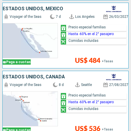
ESTADOS UNIDOS, MÉXICO
Voyager of the Seas
7 d
Los Angeles
26/03/2027
Precio especial familias
Hasta -60% en el 2° pasajero
Comidas incluidas
US$ 484
+Tasas
Paga a cuotas
ESTADOS UNIDOS, CANADÁ
Voyager of the Seas
8 d
Seattle
27/08/2027
Precio especial familias
Hasta -60% en el 2° pasajero
Comidas incluidas
US$ 536
+Tasas
Paga a cuotas