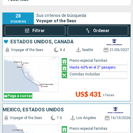
por sus numerosos entretenimientos.
28
Sus criterios de búsqueda:
Voyager of the Seas
cruceros
Filtrar
Ordenar
ESTADOS UNIDOS, CANADÁ
Voyager of the Seas
8 d
Seattle
21/05/2027
Precio especial familias
Hasta -60% en el 2° pasajero
Comidas incluidas
US$ 431
+Tasas
Paga a cuotas
MÉXICO, ESTADOS UNIDOS
Voyager of the Seas
7 d
Los Angeles
16/10/2026
Precio especial familias