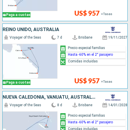
US$ 957
+Tasas
Paga a cuotas
REINO UNIDO, AUSTRALIA
Voyager of the Seas
7 d
Brisbane
19/11/2027
Precio especial familias
Hasta -60% en el 2° pasajero
Comidas incluidas
US$ 957
+Tasas
Paga a cuotas
NUEVA CALEDONIA, VANUATU, AUSTRALIA
Voyager of the Seas
8 d
Brisbane
14/01/2028
Precio especial familias
Hasta -60% en el 2° pasajero
Comidas incluidas