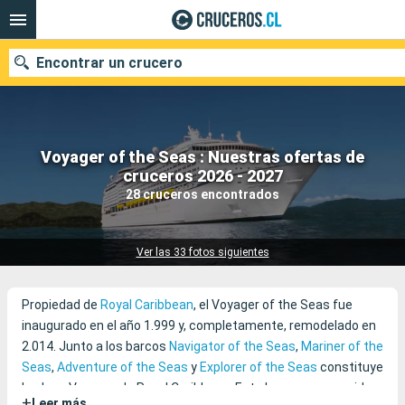
Encontrar un crucero
Voyager of the Seas : Nuestras ofertas de
Nuestros destinos
cruceros 2026 - 2027
28 cruceros encontrados
Fecha de salida
Puertos
Compañías
Ver las 33 fotos siguientes
Buscar
Propiedad de
Royal Caribbean
, el Voyager of the Seas fue
inaugurado en el año 1.999 y, completamente, remodelado en
2.014. Junto a los barcos
Navigator of the Seas
,
Mariner of the
Seas
,
Adventure of the Seas
y
Explorer of the Seas
constituye
la clase Voyager de Royal Caribbean. Este barco es conocido
+
Leer más