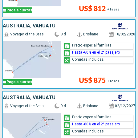
US$ 812
+Tasas
Paga a cuotas
AUSTRALIA, VANUATU
Voyager of the Seas
8 d
Brisbane
18/02/2028
Precio especial familias
Hasta -60% en el 2° pasajero
Comidas incluidas
US$ 875
+Tasas
Paga a cuotas
AUSTRALIA, VANUATU
Voyager of the Seas
9 d
Brisbane
02/12/2027
Precio especial familias
Hasta -60% en el 2° pasajero
Comidas incluidas