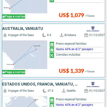
US$ 1,079
+Tasas
Paga a cuotas
AUSTRALIA, VANUATU
Voyager of the Seas
8 d
Brisbane
21/12/2027
Precio especial familias
Hasta -60% en el 2° pasajero
Comidas incluidas
US$ 1,339
+Tasas
Paga a cuotas
ESTADOS UNIDOS, FRANCIA, VANUATU, AUSTRALIA
Voyager of the Seas
27 d
Seattle
01/10/2027
Precio especial familias
Hasta -60% en el 2° pasajero