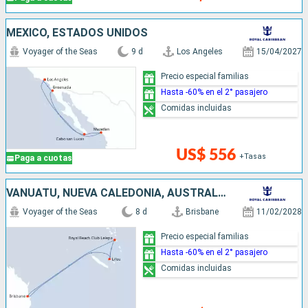
MÉXICO, ESTADOS UNIDOS
Voyager of the Seas
9 d
Los Angeles
15/04/2027
Precio especial familias
Hasta -60% en el 2° pasajero
Comidas incluidas
US$ 556
+Tasas
Paga a cuotas
VANUATU, NUEVA CALEDONIA, AUSTRALIA
Voyager of the Seas
8 d
Brisbane
11/02/2028
Precio especial familias
Hasta -60% en el 2° pasajero
Comidas incluidas