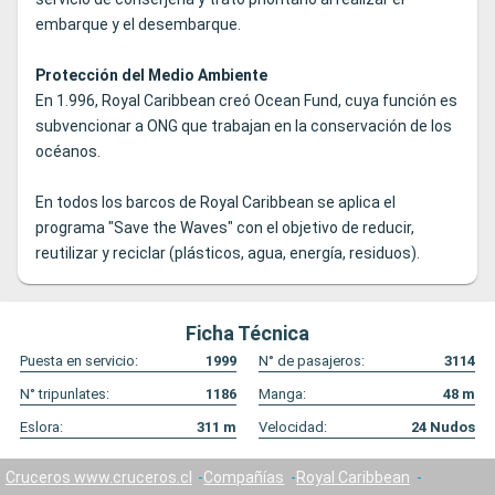
embarque y el desembarque.
Protección del Medio Ambiente
En 1.996, Royal Caribbean creó Ocean Fund, cuya función es
subvencionar a ONG que trabajan en la conservación de los
océanos.
En todos los barcos de Royal Caribbean se aplica el
programa "Save the Waves" con el objetivo de reducir,
reutilizar y reciclar (plásticos, agua, energía, residuos).
Ficha Técnica
Puesta en servicio:
1999
N° de pasajeros:
3114
N° tripunlates:
1186
Manga:
48
m
Eslora:
311
m
Velocidad:
24
Nudos
Cruceros www.cruceros.cl
Compañías
Royal Caribbean