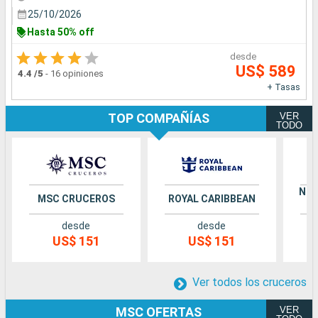
25/10/2026
Hasta 50% off
desde
US$ 589
4.4
/5
-
16 opiniones
+ Tasas
VER
TOP COMPAÑÍAS
TODO
NOR
MSC CRUCEROS
ROYAL CARIBBEAN
desde
desde
US$ 151
US$ 151
Ver todos los cruceros
VER
MSC OFERTAS