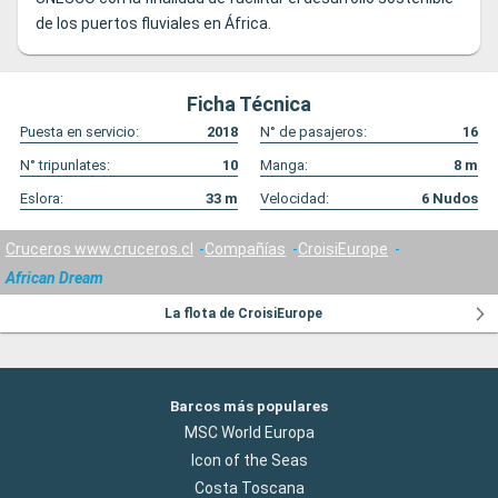
de los puertos fluviales en África.
Ficha Técnica
Puesta en servicio:
2018
N° de pasajeros:
16
N° tripunlates:
10
Manga:
8
m
Eslora:
33
m
Velocidad:
6
Nudos
Cruceros www.cruceros.cl
Compañías
CroisiEurope
African Dream
La flota de CroisiEurope
Barcos más populares
MSC World Europa
Icon of the Seas
Costa Toscana