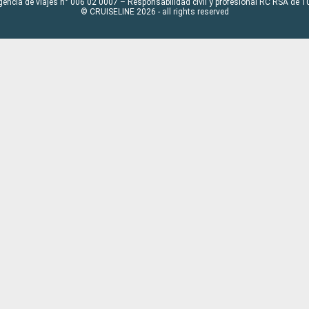
gencia de viajes n° 006 02 0007 – Responsabilidad civil y profesional RC RSA de
© CRUISELINE 2026 - all rights reserved