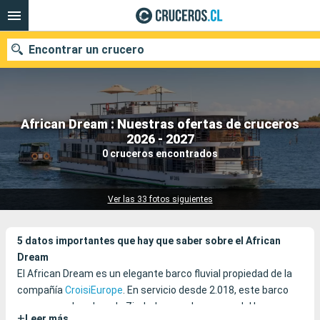
Encontrar un crucero
African Dream : Nuestras ofertas de cruceros
Nuestros destinos
2026 - 2027
0 cruceros encontrados
Fecha de salida
Puertos
Compañías
Ver las 33 fotos siguientes
Buscar
5 datos importantes que hay que saber sobre el African
Dream
El African Dream es un elegante barco fluvial propiedad de la
compañía
CroisiEurope
. En servicio desde 2.018, este barco
navega con bandera de Zimbabue por las aguas del Lago
+
Leer más