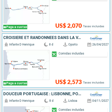
US$ 2,070
Tasas incluidas
Paga a cuotas
CROISIÈRE ET RANDONNÉES DANS LA VALLÉE DU DOURO, UNE NATURE PRÉSERVÉE
Infante D Henrique
8 d
Oporto
26/04/2027
Comidas incluidas
US$ 2,573
Tasas incluidas
Paga a cuotas
DOUCEUR PORTUGAISE : LISBONNE, PORTO & LA VALLÉE DU DOURO
Infante D Henrique
8 d
Lisboa
04/11/2027
Comidas incluidas