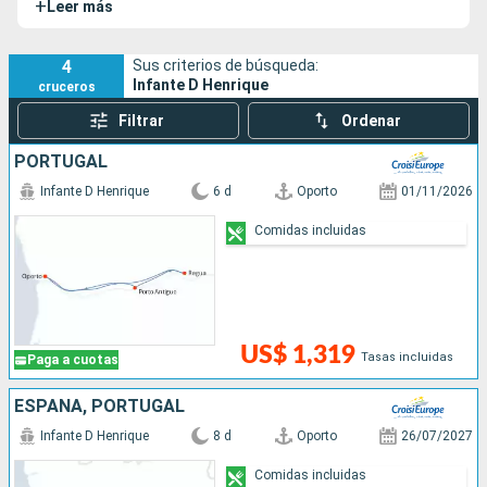
+
Leer más
4
Sus criterios de búsqueda:
Infante D Henrique
cruceros
Filtrar
Ordenar
PORTUGAL
Infante D Henrique
6 d
Oporto
01/11/2026
Comidas incluidas
US$ 1,319
Tasas incluidas
Paga a cuotas
ESPAÑA, PORTUGAL
Infante D Henrique
8 d
Oporto
26/07/2027
Comidas incluidas