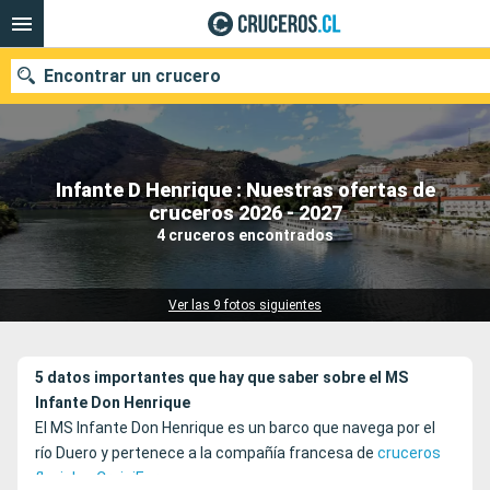
Encontrar un crucero
Infante D Henrique : Nuestras ofertas de
Nuestros destinos
cruceros 2026 - 2027
4 cruceros encontrados
Fecha de salida
Puertos
Compañías
Ver las 9 fotos siguientes
Buscar
5 datos importantes que hay que saber sobre el MS
Infante Don Henrique
El MS Infante Don Henrique es un barco que navega por el
río Duero y pertenece a la compañía francesa de
cruceros
fluviales CroisiEurope
.