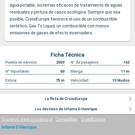
agua potable, sistemas eficaces de tratamiento de aguas
residuales y pintura de casco ecológica. Siempre que sea
posible, CroisiEurope favorece el uso de un combustible
sintético, Gas To Liquid, un combustible con menos
emisiones de gases de efecto invernadero.
Ficha Técnica
Puesta en servicio:
2003
N° de pasajeros:
142
N° tripunlates:
60
Manga:
11
m
Eslora:
75
m
Velocidad:
15
Nudos
La flota de CroisiEurope
Los destinos de Infante D Henrique
Cruceros www.cruceros.cl
Compañías
CroisiEurope
Infante D Henrique