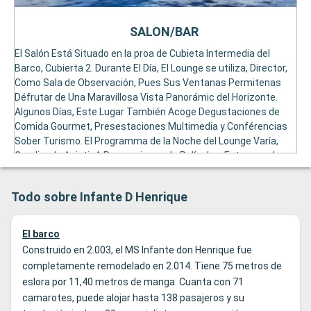
SALON/BAR
El Salón Está Situado en la proa de Cubieta Intermedia del
Barco, Cubierta 2. Durante El Día, El Lounge se utiliza, Director,
Como Sala de Observación, Pues Sus Ventanas Permitenas
Défrutar de Una Maravillosa Vista Panorámic del Horizonte.
Algunos Días, Este Lugar También Acoge Degustaciones de
Comida Gourmet, Presestaciones Multimedia y Conférencias
Sober Turismo. El Programma de la Noche del Lounge Varía,
Coudiendo Asistir A Proyecciones de Películas, Estecanculos
de Danza y Canto, Bailes Temficos, ... The Zona del Bar, Con Su
Mostrador de Teca, Está Situada en la parte delantera Del
Todo sobre Infante D Henrique
Lunge.
El barco
Construido en 2.003, el MS Infante don Henrique fue
completamente remodelado en 2.014. Tiene 75 metros de
eslora por 11,40 metros de manga. Cuanta con 71
camarotes, puede alojar hasta 138 pasajeros y su