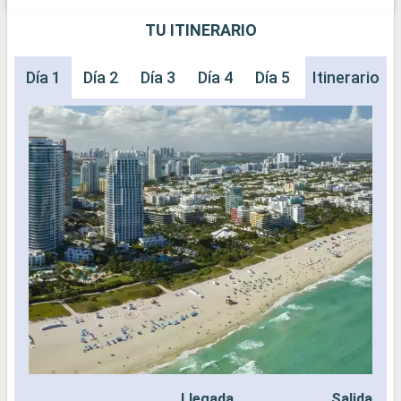
TU ITINERARIO
Día 1
Día 2
Día 3
Día 4
Día 5
Itinerario
Llegada
Salida