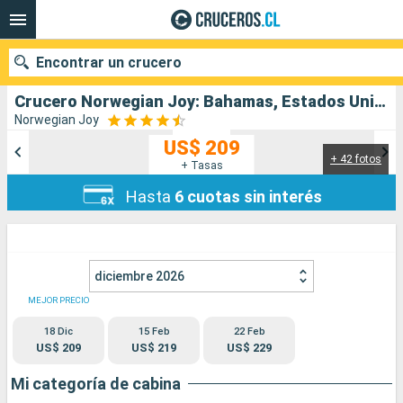
Encontrar un crucero
Crucero Norwegian Joy: Bahamas, Estados Unidos salida desde Miami
Norwegian Joy
US$ 209
+ 42 fotos
Nuestros destinos
+ Tasas
Hasta
6 cuotas sin interés
Fecha de salida
Puertos
Compañías
diciembre 2026
Buscar
MEJOR PRECIO
18 Dic
15 Feb
22 Feb
US$ 209
US$ 219
US$ 229
Mi categoría de cabina