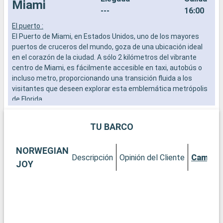
Miami
---
16:00
El puerto :
L
El Puerto de Miami, en Estados Unidos, uno de los mayores
a
puertos de cruceros del mundo, goza de una ubicación ideal
b
en el corazón de la ciudad. A sólo 2 kilómetros del vibrante
s
centro de Miami, es fácilmente accesible en taxi, autobús o
e
incluso metro, proporcionando una transición fluida a los
visitantes que deseen explorar esta emblemática metrópolis
de Florida.
Qué visitar en Miami
TU BARCO
Miami es una exuberante mezcla de cultura, arte y playas.
Empiece por el distrito de Wynwood para admirar sus
NORWEGIAN
famosos murales y galerías de arte vanguardista. El histórico
Descripción
Opinión del Cliente
Camaro
distrito Art Decó de South Beach le transportará a los años 30
JOY
con sus coloridos edificios y su ambiente vintage. Para una
experiencia más natural, el Parque Nacional de los Everglades,
a poca distancia en coche, ofrece una aventura por los
pantanos, con la posibilidad de avistar caimanes. Descubra la
Pequeña Habana, donde la cultura cubana se palpa en cada