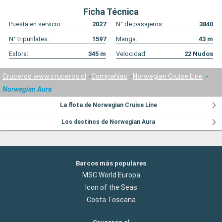
Ficha Técnica
Puesta en servicio:
2027
N° de pasajeros:
3840
N° tripunlates:
1597
Manga:
43
m
Eslora:
345
m
Velocidad:
22
Nudos
Cruceros www.cruceros.cl
Compañías
Norwegian Cruise Line
Norwegian Aura
La flota de Norwegian Cruise Line
Los destinos de Norwegian Aura
Barcos más populares
MSC World Europa
Icon of the Seas
Costa Toscana