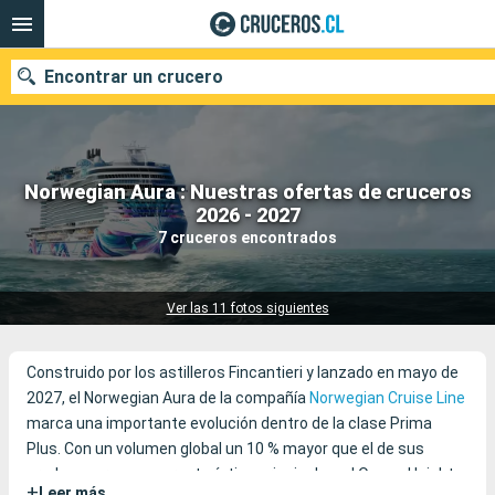
Encontrar un crucero
Norwegian Aura : Nuestras ofertas de cruceros
Nuestros destinos
2026 - 2027
7 cruceros encontrados
Fecha de salida
Puertos
Compañías
Ver las 11 fotos siguientes
Buscar
Construido por los astilleros Fincantieri y lanzado en mayo de
2027, el Norwegian Aura de la compañía
Norwegian Cruise Line
marca una importante evolución dentro de la clase Prima
Plus. Con un volumen global un 10 % mayor que el de sus
predecesores, su característica principal es el Ocean Heights,
+
Leer más