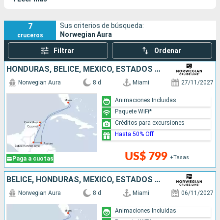
un gran complejo de actividades al aire libre que abarca cuatro
cubiertas.
7
Sus criterios de búsqueda:
Norwegian Aura
cruceros
Filtrar
Ordenar
HONDURAS, BELICE, MÉXICO, ESTADOS UNIDOS
Norwegian Aura
8 d
Miami
27/11/2027
Animaciones Incluidas
Paquete WiFi*
Créditos para excursiones
Hasta 50% Off
US$ 799
+Tasas
Paga a cuotas
BELICE, HONDURAS, MÉXICO, ESTADOS UNIDOS
Norwegian Aura
8 d
Miami
06/11/2027
Animaciones Incluidas