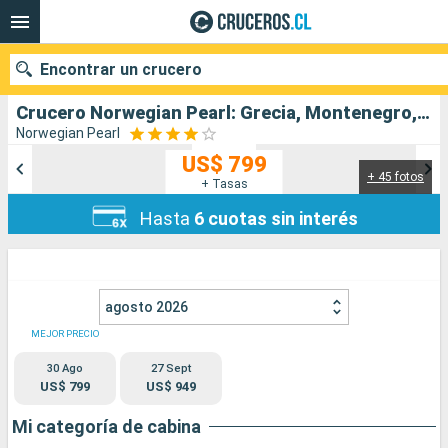
Encontrar un crucero
Crucero Norwegian Pearl: Grecia, Montenegro, Croacia, Eslovenia, Italia salida desde El Pireo Atenas
Norwegian Pearl
US$ 799
+ 45 fotos
Nuestros destinos
+ Tasas
Hasta
6 cuotas sin interés
Fecha de salida
Puertos
Compañías
agosto 2026
Buscar
MEJOR PRECIO
30 Ago
27 Sept
US$ 799
US$ 949
Mi categoría de cabina