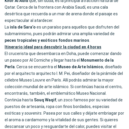
Khor Al Adid
que, sin duda, es la principal atracción natural de
Qatar. Cerca de la frontera con Arabia Saudí, es una cala
desértica que recuerda a un mar de arena donde el paisaje es
espectacular al atardecer.
La
isla de Sara’o
es un paraíso para aquellos que disfruten del
submarinismo, pues podrán admirar una amplia variedad de
peces tropicales y exóticos fondos marinos
.
Itinerario ideal para descubrir la ciudad en 4 horas
El crucerista que desembarca en Doha, puede comenzar dando
un paseo por Al Corniche y llegar hasta el
Monumento de la
Perla
. Cerca se encuentra el
Museo de Arte Islámico
, diseñado
por el arquitecto arquitecto I. M. Pei, diseñador de la pirámide del
célebre Museo Louvre en París. Allí podrás admirar la mayor
colección mundial de arte islámico. Si continúas hacia el centro,
encontrarás, también, el emblemático Museo Nacional.
Continúa hasta
Souq Waqif
, un zoco famoso por su variedad de
puestos de artesanía, ropa con finos bordados, especias
exóticas y
souvenirs.
Pasea por sus calles y déjate embriagar por
el aroma a cardamomo y la vitalidad de sus gentes. Si quieres
descansar un poco y resguardarte del calor, puedes visitar el