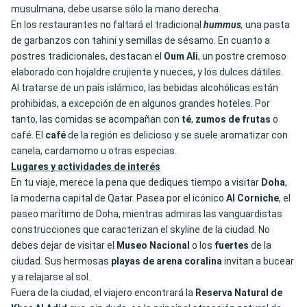
musulmana, debe usarse sólo la mano derecha.
En los restaurantes no faltará el tradicional
hummus
,
una pasta
de garbanzos con tahini y semillas de sésamo. En cuanto a
postres tradicionales, destacan el
Oum
Ali
, un postre cremoso
elaborado con hojaldre crujiente y nueces, y los dulces dátiles.
Al tratarse de un país islámico, las bebidas alcohólicas están
prohibidas, a excepción de en algunos grandes hoteles. Por
tanto, las comidas se acompañan con
té
,
zumos de frutas
o
café. El
café
de la región es delicioso y se suele aromatizar con
canela, cardamomo u otras especias.
Lugares y actividades de interés
En tu viaje, merece la pena que dediques tiempo a visitar
Doha
,
la moderna capital de Qatar. Pasea por el icónico
Al Corniche
, el
paseo marítimo de Doha, mientras admiras las vanguardistas
construcciones que caracterizan el skyline de la ciudad. No
debes dejar de visitar el
Museo
Nacional
o los
fuertes
de la
ciudad. Sus hermosas
playas de arena coralina
invitan a bucear
y a relajarse al sol.
Fuera de la ciudad, el viajero encontrará la
Reserva Natural de