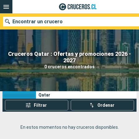
Encontrar un crucero
Cruceros Qatar : Ofertas y promociones 2026 -
Nuestros destinos
2027
0 cruceros encontrados
Fecha de salida
Puertos
Compañías
Sus criterios de búsqueda:
Qatar
Buscar
Filtrar
Ordenar
En estos momentos no hay cruceros disponibles.