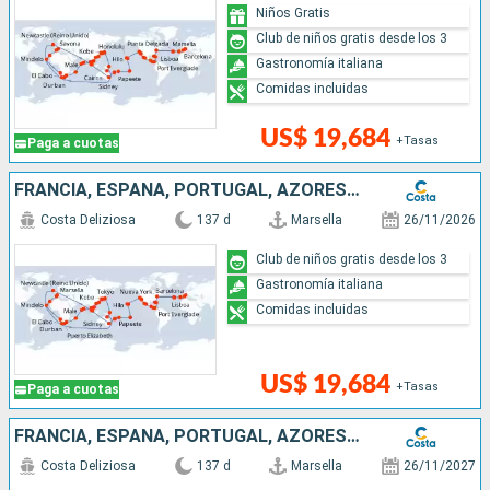
Niños Gratis
Club de niños gratis desde los 3
Gastronomía italiana
Comidas incluidas
US$ 19,684
+Tasas
Paga a cuotas
FRANCIA, ESPAÑA, PORTUGAL, AZORES, ESTADOS UNIDOS, FLORIDA (USA), MÉJICO, ESTADOS UNITOS, HAWÁI, POLINESIA, FIJI, AUSTRALIA, JAPÓN, COREA DEL SUR, SUDÁFRICA
Costa Deliziosa
137 d
Marsella
26/11/2026
Club de niños gratis desde los 3
Gastronomía italiana
Comidas incluidas
US$ 19,684
+Tasas
Paga a cuotas
FRANCIA, ESPAÑA, PORTUGAL, AZORES, ESTADOS UNIDOS, FLORIDA (USA), PANAMA, MÉJICO, ESTADOS UNITOS, HAWÁI, NUEVA ZELANDA, AUSTRALIA, JAPÓN, MALASIA, SUDÁFRICA
Costa Deliziosa
137 d
Marsella
26/11/2027