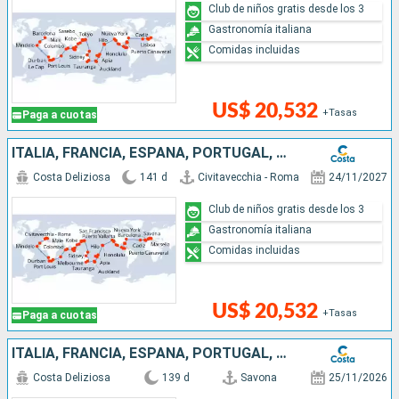
Club de niños gratis desde los 3
Gastronomía italiana
Comidas incluidas
US$ 20,532
+Tasas
Paga a cuotas
ITALIA, FRANCIA, ESPAÑA, PORTUGAL, AZORES, ESTADOS UNIDOS, FLORIDA (USA), PANAMA, ESTADOS UNITOS, HAWÁI, NUEVA ZELANDA, AUSTRALIA, JAPÓN, MALASIA, SUDÁFRICA
Costa Deliziosa
141 d
Civitavecchia - Roma
24/11/2027
Club de niños gratis desde los 3
Gastronomía italiana
Comidas incluidas
US$ 20,532
+Tasas
Paga a cuotas
ITALIA, FRANCIA, ESPAÑA, PORTUGAL, AZORES, ESTADOS UNIDOS, FLORIDA (USA), MÉJICO, ESTADOS UNITOS, HAWÁI, POLINESIA, FIJI, AUSTRALIA, JAPÓN, SUDÁFRICA
Costa Deliziosa
139 d
Savona
25/11/2026