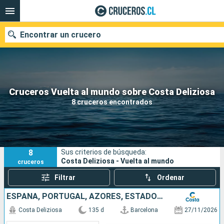
Encontrar un crucero
Nuestros destinos
Cruceros Vuelta al mundo sobre Costa Deliziosa
8 cruceros encontrados
Fecha de salida
Puertos
Compañías
8
Sus criterios de búsqueda:
Buscar
Costa Deliziosa - Vuelta al mundo
cruceros
Filtrar
Ordenar
ESPAÑA, PORTUGAL, AZORES, ESTADOS UNIDOS, FLORIDA (USA), MÉJICO, ESTADOS UNITOS, HAWÁI, POLINESIA, FIJI, AUSTRALIA, JAPÓN, COREA DEL SUR, TAIWÁN, SUDÁFRICA
Costa Deliziosa
135 d
Barcelona
27/11/2026