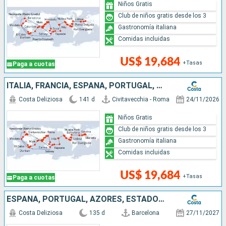
Niños Gratis
Club de niños gratis desde los 3
Gastronomía italiana
Comidas incluidas
US$ 19,684
+Tasas
Paga a cuotas
ITALIA, FRANCIA, ESPAÑA, PORTUGAL, AZORES, ESTADOS UNIDOS, FLORIDA (USA), MÉJICO, ESTADOS UNITOS, HAWÁI, POLINESIA, FIJI, AUSTRALIA, JAPÓN, SUDÁFRICA
Costa Deliziosa
141 d
Civitavecchia - Roma
24/11/2026
Niños Gratis
Club de niños gratis desde los 3
Gastronomía italiana
Comidas incluidas
US$ 19,684
+Tasas
Paga a cuotas
ESPAÑA, PORTUGAL, AZORES, ESTADOS UNIDOS, FLORIDA (USA), PANAMA, MÉJICO, ESTADOS UNITOS, HAWÁI, FIJI, NUEVA ZELANDA, AUSTRALIA, JAPÓN, MALASIA, SUDÁFRICA
Costa Deliziosa
135 d
Barcelona
27/11/2027