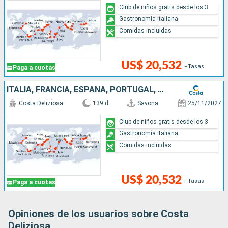
Club de niños gratis desde los 3
Gastronomía italiana
Comidas incluidas
US$ 20,532
+Tasas
Paga a cuotas
ITALIA, FRANCIA, ESPAÑA, PORTUGAL, AZORES, ESTADOS UNIDOS, FLORIDA (USA), PANAMA, ESTADOS UNITOS, HAWÁI, NUEVA ZELANDA, AUSTRALIA, JAPÓN, MALASIA, SUDÁFRICA
Costa Deliziosa
139 d
Savona
25/11/2027
Club de niños gratis desde los 3
Gastronomía italiana
Comidas incluidas
US$ 20,532
+Tasas
Paga a cuotas
Opiniones de los usuarios sobre Costa
Deliziosa