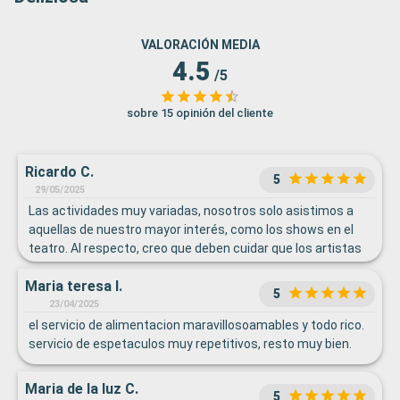
VALORACIÓN MEDIA
4.5
/5
sobre 15 opinión del cliente
Ricardo C.
5
29/05/2025
Las actividades muy variadas, nosotros solo asistimos a
aquellas de nuestro mayor interés, como los shows en el
teatro. Al respecto, creo que deben cuidar que los artistas
no caigan en actitudes grotescas, como la del Sr. Terry
Maria teresa I.
Parade, muy buen malabarista, pero que sin embargo hace
5
reír utilizando recursos que a nuestro parecer están al
23/04/2025
límite de los buenas costumbres. La atención del personal,
el servicio de alimentacion maravillosoamables y todo rico.
desde el desayuno hasta la cena, en general muy bien,
servicio de espetaculos muy repetitivos, resto muy bien.
Maria de la luz C.
5