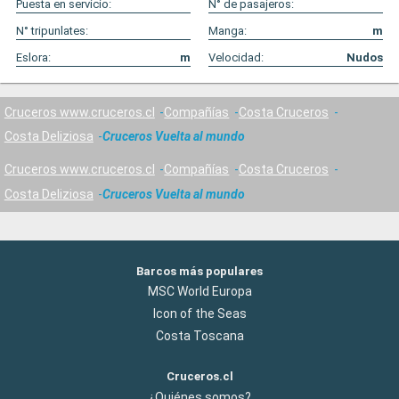
Puesta en servicio:
N° de pasajeros:
N° tripunlates:
Manga:
m
Eslora:
m
Velocidad:
Nudos
Cruceros www.cruceros.cl
Compañías
Costa Cruceros
Costa Deliziosa
Cruceros Vuelta al mundo
Cruceros www.cruceros.cl
Compañías
Costa Cruceros
Costa Deliziosa
Cruceros Vuelta al mundo
Barcos más populares
MSC World Europa
Icon of the Seas
Costa Toscana
Cruceros.cl
¿Quiénes somos?