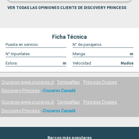
VER TODAS LAS OPINIONES CLIENTE DE DISCOVERY PRINCESS
Ficha Técnica
Puesta en servicio:
N° de pasajeros:
N° tripunlates:
Manga:
m
Eslora:
m
Velocidad:
Nudos
Cruceros www.cruceros.cl
Compañías
Princess Cruises
Discovery Princess
Cruceros Canadá
Cruceros www.cruceros.cl
Compañías
Princess Cruises
Discovery Princess
Cruceros Canadá
Barcos más populares