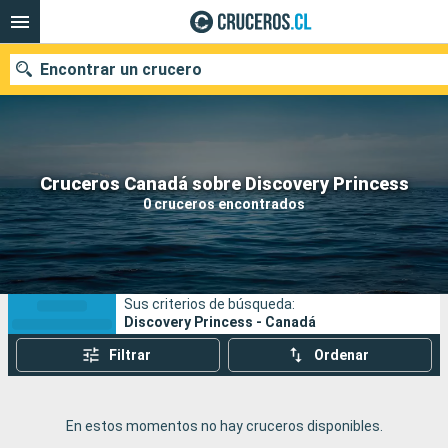
Encontrar un crucero
Nuestros destinos
Cruceros Canadá sobre Discovery Princess
0 cruceros encontrados
Fecha de salida
Puertos
Compañías
Sus criterios de búsqueda:
Buscar
Discovery Princess - Canadá
Filtrar
Ordenar
En estos momentos no hay cruceros disponibles.