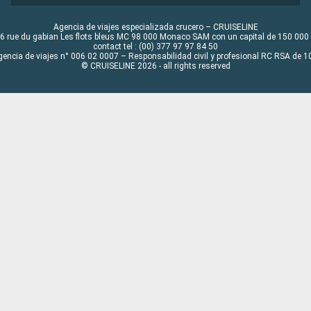
Agencia de viajes especializada crucero – CRUISELINE
6 rue du gabian Les flots bleus MC 98 000 Monaco SAM con un capital de 150 000
contact tel : (00) 377 97 97 84 50
gencia de viajes n° 006 02 0007 – Responsabilidad civil y profesional RC RSA de
© CRUISELINE 2026 - all rights reserved