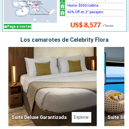
Hasta -$600/cabina
60% Off en 2° pasajero
US$ 8,577
+Tasas
Paga a cuotas
Los camarotes de Celebrity Flora
Suite Deluxe Garantizada
Suite Sky
Explorar