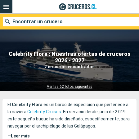
Encontrar un crucero
Celebrity Flora : Nuestras ofertas de cruceros
Nuestros destinos
2026 - 2027
2 cruceros encontrados
Fecha de salida
Puertos
Compañías
Ver las 62 fotos siguientes
Buscar
El
Celebrity Flora
es un barco de expedición que pertenece a
la naviera
Celebrity Cruises
. En servicio desde junio de 2.019,
este pequeño buque ha sido diseñado, específicamente, para
navegar por el archipiélago de las Galápagos.
+
Leer más