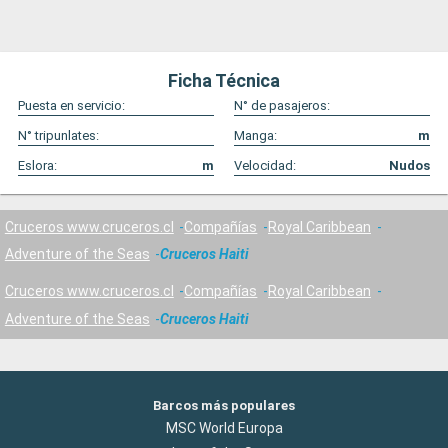
Ficha Técnica
Puesta en servicio:
N° de pasajeros:
N° tripunlates:
Manga:
m
Eslora:
m
Velocidad:
Nudos
Cruceros www.cruceros.cl
Compañías
Royal Caribbean
Adventure of the Seas
Cruceros Haiti
Cruceros www.cruceros.cl
Compañías
Royal Caribbean
Adventure of the Seas
Cruceros Haiti
Barcos más populares
MSC World Europa