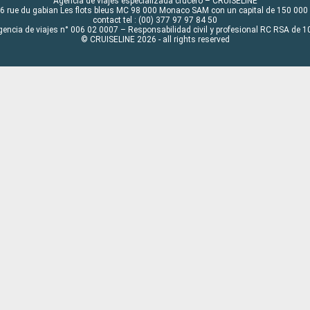
Agencia de viajes especializada crucero – CRUISELINE
6 rue du gabian Les flots bleus MC 98 000 Monaco SAM con un capital de 150 000
contact tel : (00) 377 97 97 84 50
gencia de viajes n° 006 02 0007 – Responsabilidad civil y profesional RC RSA de
© CRUISELINE 2026 - all rights reserved