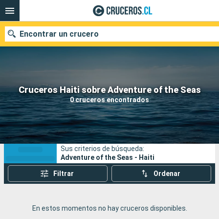
Encontrar un crucero
Nuestros destinos
Cruceros Haiti sobre Adventure of the Seas
0 cruceros encontrados
Fecha de salida
Puertos
Compañías
Sus criterios de búsqueda:
Buscar
Adventure of the Seas - Haiti
Filtrar
Ordenar
En estos momentos no hay cruceros disponibles.