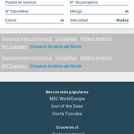
Puesta en servicio:
N° de pasajeros:
N° tripunlates:
Manga:
m
Eslora:
m
Velocidad:
Nudos
Cruceros www.cruceros.cl
Compañías
Holland America
MS Zaandam
Cruceros América del Norte
Cruceros www.cruceros.cl
Compañías
Holland America
MS Zaandam
Cruceros América del Norte
Barcos más populares
MSC World Europa
Icon of the Seas
Costa Toscana
Cruceros.cl