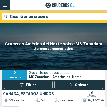
Encontrar un crucero
Nuestros destinos
Cruceros América del Norte sobre MS Zaandam
2 cruceros encontrados
Fecha de salida
Puertos
Compañías
2
Sus criterios de búsqueda:
Buscar
MS Zaandam - América del Norte
cruceros
Filtrar
Ordenar
CANADÁ, ESTADOS UNIDOS
MS Zaandam
5 d
Vancouver
04/10/2026