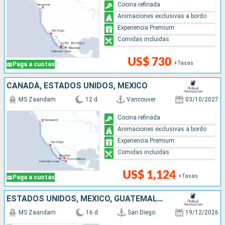
Cocina refinada
Animaciones exclusivas a bordo
Experiencia Premium
Comidas incluidas
US$ 730
+Tasas
Paga a cuotas
CANADÁ, ESTADOS UNIDOS, MÉXICO
MS Zaandam
12 d
Vancouver
03/10/2027
Cocina refinada
Animaciones exclusivas a bordo
Experiencia Premium
Comidas incluidas
US$ 1,124
+Tasas
Paga a cuotas
ESTADOS UNIDOS, MÉXICO, GUATEMALA, COSTA RICA, PANAMÁ, COLOMBIA
MS Zaandam
16 d
San Diego
19/12/2026