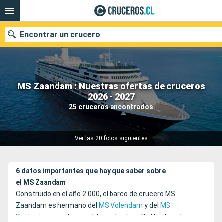
Encontrar un crucero
MS Zaandam : Nuestras ofertas de cruceros
Nuestros destinos
2026 - 2027
25 cruceros encontrados
Fecha de salida
Puertos
Compañías
Ver las 20 fotos siguientes
Buscar
6 datos importantes que hay que saber sobre
el MS Zaandam
Construido en el año 2.000, el barco de crucero MS
Zaandam es hermano del
MS Volendam
y del
MS
Rotterdam
y junto constituyen la clase Rotterdam de