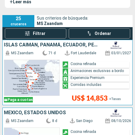
+
Leer más
la
naviera Holland America Line
. El MS Zaandam lleva el
nombre de la ciudad homónima de los Países Bajos.
25
Sus criterios de búsqueda:
MS Zaandam
cruceros
Filtrar
Ordenar
ISLAS CAIMÁN, PANAMÁ, ECUADOR, PERÚ, CHILE, ARGENTINA, ISLAS MALVINAS, URUGUAY, BRASIL, FRANCIA, BARBADOS, SANTA LUCIA, ANTIGUA Y BARBUDA, PUERTO RICO, ESTADOS UNIDOS
MS Zaandam
71 d
Fort Lauderdale
03/01/2027
Cocina refinada
Animaciones exclusivas a bordo
Experiencia Premium
Comidas incluidas
US$ 14,853
+Tasas
Paga a cuotas
MÉXICO, ESTADOS UNIDOS
MS Zaandam
8 d
San Diego
08/10/2026
Cocina refinada