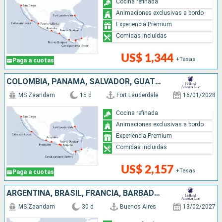
Cocina refinada
Animaciones exclusivas a bordo
Experiencia Premium
Comidas incluidas
US$ 1,344
+Tasas
Paga a cuotas
COLOMBIA, PANAMÁ, SALVADOR, GUATEMALA, MÉXICO, ESTADOS UNIDOS
MS Zaandam
15 d
Fort Lauderdale
16/01/2028
Cocina refinada
Animaciones exclusivas a bordo
Experiencia Premium
Comidas incluidas
US$ 2,157
+Tasas
Paga a cuotas
ARGENTINA, BRASIL, FRANCIA, BARBADOS, SANTA LUCIA, ANTIGUA Y BARBUDA, PUERTO RICO, ESTADOS UNIDOS
MS Zaandam
30 d
Buenos Aires
13/02/2027