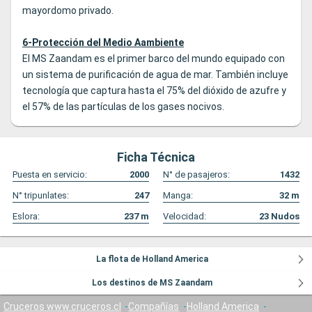
mayordomo privado.
6-Protección del Medio Aambiente
El MS Zaandam es el primer barco del mundo equipado con
un sistema de purificación de agua de mar. También incluye
tecnología que captura hasta el 75% del dióxido de azufre y
el 57% de las partículas de los gases nocivos.
Ficha Técnica
Puesta en servicio:
2000
N° de pasajeros:
1432
N° tripunlates:
247
Manga:
32
m
Eslora:
237
m
Velocidad:
23
Nudos
La flota de Holland America
Los destinos de MS Zaandam
Cruceros www.cruceros.cl
Compañías
Holland America