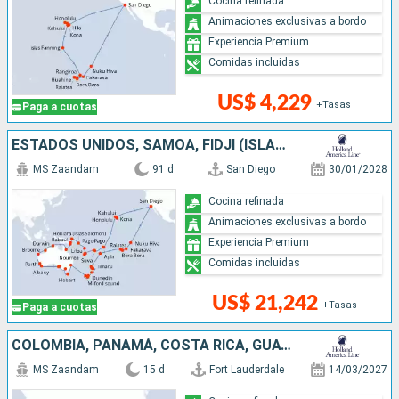
Cocina refinada
Animaciones exclusivas a bordo
Experiencia Premium
Comidas incluidas
US$ 4,229
+Tasas
Paga a cuotas
ESTADOS UNIDOS, SAMOA, FIDJI (ISLAS), NUEVA CALEDONIA, VANUATU, PAPÚA NUEVA GUINEA, AUSTRALIA, NUEVA ZELANDA, TONGA, FRANCIA
MS Zaandam
91 d
San Diego
30/01/2028
Cocina refinada
Animaciones exclusivas a bordo
Experiencia Premium
Comidas incluidas
US$ 21,242
+Tasas
Paga a cuotas
COLOMBIA, PANAMÁ, COSTA RICA, GUATEMALA, MÉXICO, ESTADOS UNIDOS
MS Zaandam
15 d
Fort Lauderdale
14/03/2027