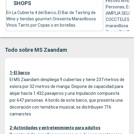
Festivo Ambie
SHOPS
Personas, Est
En La Cubierta 4 del Barco, El Bar de Tasting de
AMPLIA SELEC
Wine y tiendas gourmet Oresenta Maravillosos
COCCTELES. Co
Vinos Tanto por Copas o en botellas.
maravillosa a
Ocean Bar Tam
Todo sobre MS Zaandam
1-El barco
El MS Zaandam despliega 9 cubiertas y tiene 237 metros de
eslora por 32 metros de manga. Dispone de capacidad para
alojar hasta 1.432 pasajeros y una tripulación compuesta
por 647 personas. A bordo de este barco, que presenta una
decoración con temática musical, se distribuyen 716
camarotes.
2-Actividades y entretenimiento para adultos