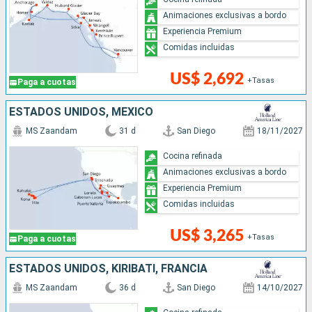
Animaciones exclusivas a bordo
Experiencia Premium
Comidas incluidas
US$ 2,692
+Tasas
Paga a cuotas
ESTADOS UNIDOS, MÉXICO
MS Zaandam
31 d
San Diego
18/11/2027
Cocina refinada
Animaciones exclusivas a bordo
Experiencia Premium
Comidas incluidas
US$ 3,265
+Tasas
Paga a cuotas
ESTADOS UNIDOS, KIRIBATI, FRANCIA
MS Zaandam
36 d
San Diego
14/10/2027