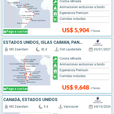
Cocina refinada
Animaciones exclusivas a bordo
Experiencia Premium
Comidas incluidas
US$ 5,904
+Tasas
Paga a cuotas
ESTADOS UNIDOS, ISLAS CAIMÁN, PANAMÁ, ECUADOR, PERÚ, CHILE, ISLAS MALVINAS, URUGUAY, ARGENTINA
MS Zaandam
42 d
Fort Lauderdale
03/01/2027
Cocina refinada
Animaciones exclusivas a bordo
Experiencia Premium
Comidas incluidas
US$ 9,648
+Tasas
Paga a cuotas
CANADÁ, ESTADOS UNIDOS
MS Zaandam
5 d
Vancouver
04/10/2026