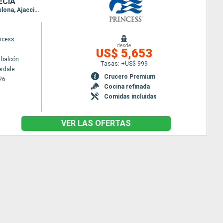
ECIA
Itinerario : Fort Lauderdale, West End, Punta Delgada, Cadiz, Cartagena, Palma de Mallorca, Barcelona, Ajaccio, Elbe, Civitavecchia - Roma, Nápoles, Chania, Santoríni, Mykonos, El Pireo Atenas
incess
desde
US$ 5,653
 balcón
Tasas: +US$ 999
erdale
Crucero Premium
26
Cocina refinada
Comidas incluidas
VER LAS OFERTAS