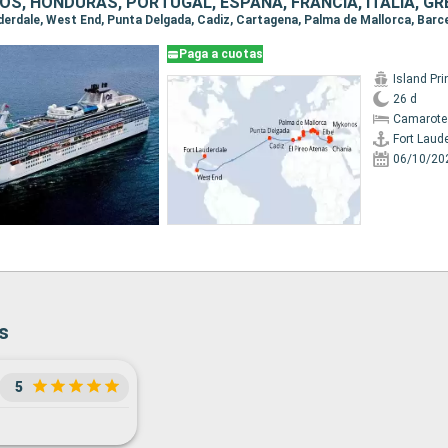
S, HONDURAS, PORTUGAL, ESPAÑA, FRANCIA, ITALIA, GR
Paga a cuotas
Island Pr
26 d
Camarote
Fort Laud
06/10/20
s
5