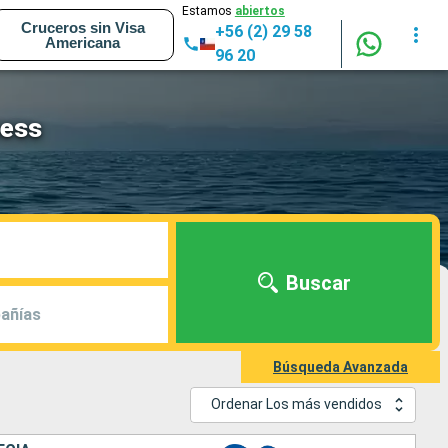
Estamos
abiertos
Cruceros sin Visa
+56 (2) 29 58
Americana
96 20
cess
Buscar
añías
Búsqueda Avanzada
Ordenar Los más vendidos