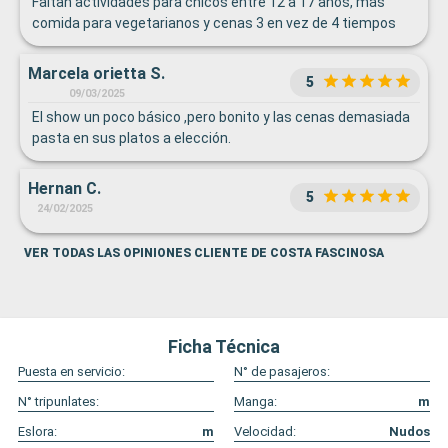
Faltan actividades para chicos entre 12 a 17 años, más
comida para vegetarianos y cenas 3 en vez de 4 tiempos
Marcela orietta S.
5
09/03/2025
El show un poco básico ,pero bonito y las cenas demasiada
pasta en sus platos a elección.
Hernan C.
5
24/02/2025
VER TODAS LAS OPINIONES CLIENTE DE COSTA FASCINOSA
Ficha Técnica
Puesta en servicio:
N° de pasajeros:
N° tripunlates:
Manga:
m
Eslora:
m
Velocidad:
Nudos