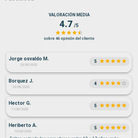
VALORACIÓN MEDIA
4.7
/5
sobre 46 opinión del cliente
Jorge osvaldo M.
5
23/05/2025
Borquez J.
4
23/05/2025
Hector G.
5
11/05/2025
Heriberto A.
5
10/03/2025