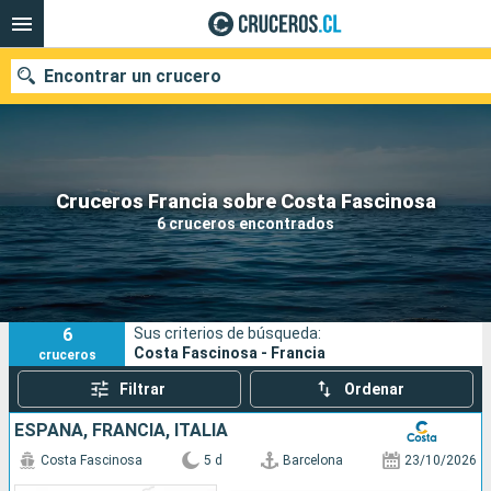
Encontrar un crucero
Nuestros destinos
Cruceros Francia sobre Costa Fascinosa
6 cruceros encontrados
Fecha de salida
Puertos
Compañías
6
Sus criterios de búsqueda:
Buscar
Costa Fascinosa - Francia
cruceros
Filtrar
Ordenar
ESPAÑA, FRANCIA, ITALIA
Costa Fascinosa
5 d
Barcelona
23/10/2026