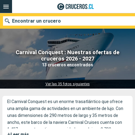
Encontrar un crucero
Carnival Conquest : Nuestras ofertas de
Nuestros destinos
cruceros 2026 - 2027
13 cruceros encontrados
Fecha de salida
Puertos
Compañías
Ver las 35 fotos siguientes
Buscar
El Carnival Conquest es un enorme trasatlántico que ofrece
una amplia gama de actividades en un ambiente de lujo. Con
unas dimensiones de 290 metros de largo y 35 metros de
ancho, este barco de la naviera Carnival Cruises cuenta con
1.487 camarotes y tiene capacidad para alojar a 3.730
+
Leer más