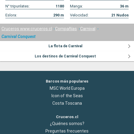
N° tripunlates:
1180
Manga:
36
m
Eslora:
290
m
Velocidad:
21
Nudos
Cruceros www.cruceros.cl
Compañías
Carnival
Carnival Conquest
La flota de Carnival
Los destinos de Carnival Conquest
Barcos más populares
MSC World Europa
Icon of the Seas
Costa Toscana
Cruceros.cl
¿Quiénes somos?
Preguntas frecuentes