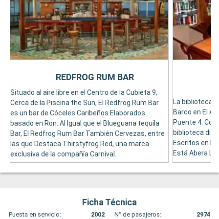
REDFROG RUM BAR
Situado al aire libre en el Centro de la Cubieta 9,
La biblioteca d
Cerca de la Piscina the Sun, El Redfrog Rum Bar
Barco en El At
es un bar de Cóceles Caribeños Elaborados
Puente 4. Con 
basado en Ron. Al Igual que el Blueguana tequila
biblioteca dis
Bar, El Redfrog Rum Bar También Cervezas, entre
Escritos en Id
las que Destaca Thirstyfrog Red, una marca
Está Abera Las
exclusiva de la compañía Carnival.
Ficha Técnica
Puesta en servicio:
2002
N° de pasajeros:
2974