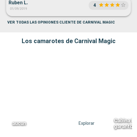
Ruben L.
4
01/09/2019
VER TODAS LAS OPINIONES CLIENTE DE CARNIVAL MAGIC
Los camarotes de Carnival Magic
Cabina In
aucun
Explorar
garantiz