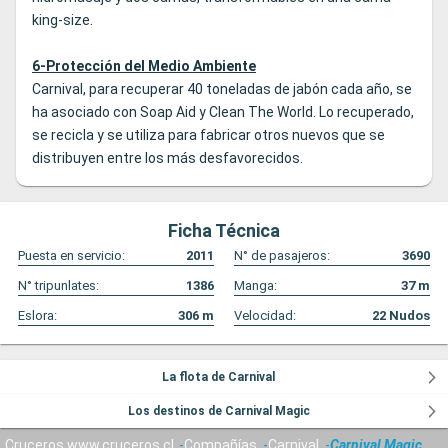
king-size.
6-Protección del Medio Ambiente
Carnival, para recuperar 40 toneladas de jabón cada año, se
ha asociado con Soap Aid y Clean The World. Lo recuperado,
se recicla y se utiliza para fabricar otros nuevos que se
distribuyen entre los más desfavorecidos.
Ficha Técnica
Puesta en servicio:
2011
N° de pasajeros:
3690
N° tripunlates:
1386
Manga:
37
m
Eslora:
306
m
Velocidad:
22
Nudos
La flota de Carnival
Los destinos de Carnival Magic
Cruceros www.cruceros.cl
Compañías
Carnival
Carnival Magic