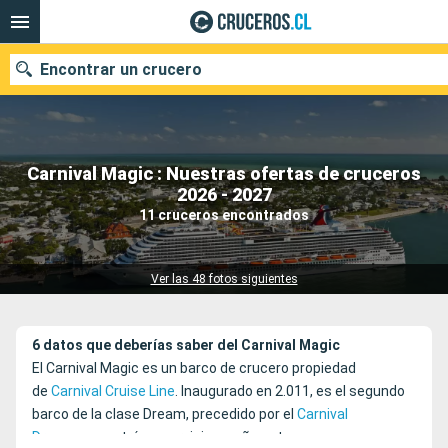
Encontrar un crucero
Carnival Magic : Nuestras ofertas de cruceros
Nuestros destinos
2026 - 2027
11 cruceros encontrados
Fecha de salida
Puertos
Compañías
Ver las 48 fotos siguientes
Buscar
6 datos que deberías saber del Carnival Magic
El Carnival Magic es un barco de crucero propiedad
de
Carnival Cruise Line
. Inaugurado en 2.011, es el segundo
barco de la clase Dream, precedido por el
Carnival
Dream
que entró en servicio un año antes.