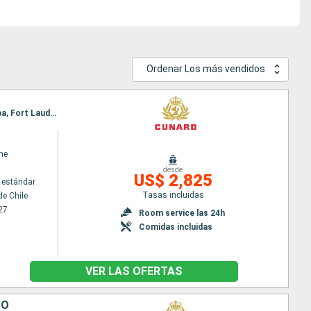
Ordenar Los más vendidos
Itinerario : Santiago de Chile, Coquimbo, Cristobal, Callao, Fuerte amador, Canal de Panama, Aruba, Fort Lauderdale
ne
desde
US$ 2,825
 estándar
Tasas incluidas
de Chile
27
Room service las 24h
Comidas incluidas
VER LAS OFERTAS
DO