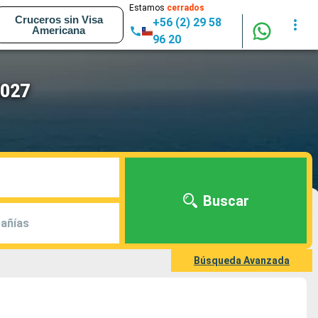
Estamos
cerrados
Cruceros sin Visa
+56 (2) 29 58
Americana
96 20
2027
Buscar
añías
Búsqueda Avanzada