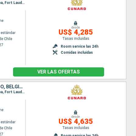
Itinerario : Santiago de Chile, Coquimbo, Cristobal, Callao, Fuerte amador, Canal de Panama, Aruba, Fort Lauderdale, Puerto Canaveral, Praia da vitoria, Southampton
ne
desde
US$ 4,285
 estándar
Tasas incluidas
de Chile
27
Room service las 24h
Comidas incluidas
VER LAS OFERTAS
CHILE, PERÚ, PANAMÁ, ARUBA, ESTADOS UNIDOS, PORTUGAL, REINO UNIDO, BÉLGICA, ALEMANIA
Itinerario : Santiago de Chile, Coquimbo, Cristobal, Callao, Fuerte amador, Canal de Panama, Aruba, Fort Lauderdale, Puerto Canaveral, Praia da vitoria, Southampton, Zeebrugge, Hamburgo
ne
desde
US$ 4,635
 estándar
Tasas incluidas
de Chile
27
Room service las 24h