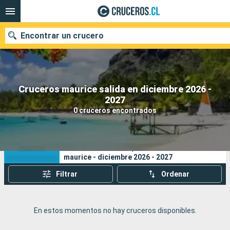
Encontrar un crucero
Cruceros maurice salida en diciembre 2026 -
Nuestros destinos
2027
0 cruceros encontrados
Fecha de salida
Puertos
Compañías
Sus criterios de búsqueda:
maurice - diciembre 2026 - 2027
Buscar
Filtrar
Ordenar
En estos momentos no hay cruceros disponibles.