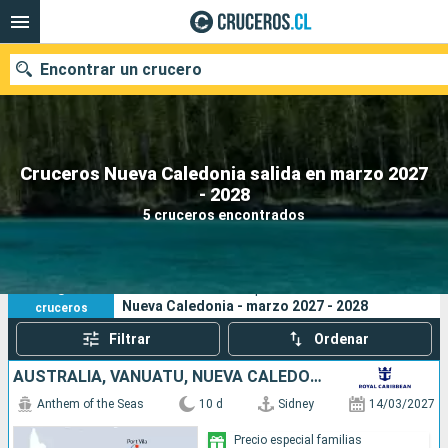
Encontrar un crucero
Cruceros Nueva Caledonia salida en marzo 2027
Nuestros destinos
- 2028
5 cruceros encontrados
Fecha de salida
Puertos
Compañías
5
Sus criterios de búsqueda:
Nueva Caledonia - marzo 2027 - 2028
cruceros
Buscar
Filtrar
Ordenar
AUSTRALIA, VANUATU, NUEVA CALEDONIA
Anthem of the Seas
10 d
Sidney
14/03/2027
Precio especial familias