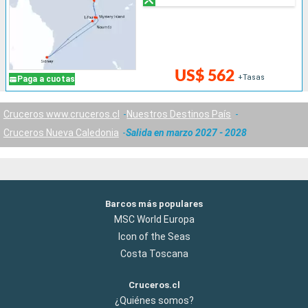
US$ 562
+Tasas
Paga a cuotas
Cruceros www.cruceros.cl
Nuestros Destinos País
Cruceros Nueva Caledonia
Salida en marzo 2027 - 2028
Barcos más populares
MSC World Europa
Icon of the Seas
Costa Toscana
Cruceros.cl
¿Quiénes somos?