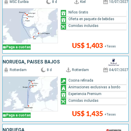
MSC Euribia
8 d
Kiel
10/07/2027
Niños Gratis
Oferta en paquete de bebidas
Comidas incluidas
US$ 1,403
+Tasas
Paga a cuotas
NORUEGA, PAISES BAJOS
Rotterdam
8 d
Rotterdam
04/07/2027
Cocina refinada
Animaciones exclusivas a bordo
Experiencia Premium
Comidas incluidas
US$ 1,435
+Tasas
Paga a cuotas
NORUEGA