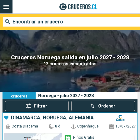
Encontrar un crucero
Nuestros destinos
Cruceros Noruega salida en julio 2027 - 2028
12 cruceros encontrados
Fecha de salida
Puertos
Compañías
12
Sus criterios de búsqueda:
Noruega - julio 2027 - 2028
cruceros
Buscar
Filtrar
Ordenar
DINAMARCA, NORUEGA, ALEMANIA
Costa Diadema
8 d
Copenhague
10/07/2027
Niños Gratis