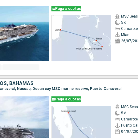
Paga a cuotas
MSC Seas
5 d
Camarote
Miami
26/07/20
DOS, BAHAMAS
 Canaveral, Nassau, Ocean cay MSC marine reserve, Puerto Canaveral
Paga a cuotas
MSC Seas
5 d
Camarote
Puerto Ca
04/07/20