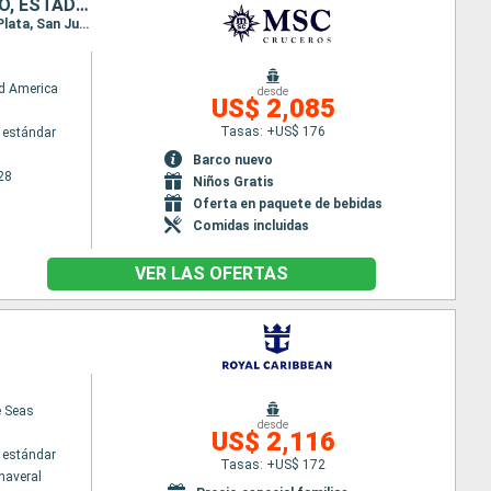
HONDURAS, MÉXICO, BAHAMAS, REPÚBLICA DOMINICANA, PUERTO RICO, ESTADOS UNIDOS
Itinerario : Miami, Roatan, Costa Maya, Cozumel, Ocean cay MSC marine reserve, Miami, Puerto Plata, San Juan, Ocean cay MSC marine reserve, Miami
d America
desde
US$ 2,085
Tasas: +US$ 176
 estándar
Barco nuevo
28
Niños Gratis
Oferta en paquete de bebidas
Comidas incluidas
VER LAS OFERTAS
e Seas
desde
US$ 2,116
 estándar
Tasas: +US$ 172
naveral