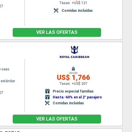
Tasas: +US$ 121
27
Comidas incluidas
VER LAS OFERTAS
e seas
desde
US$ 1,766
 estándar
Tasas: +US$ 207
Precio especial familias
27
Hasta -60% en el 2° pasajero
Comidas incluidas
VER LAS OFERTAS