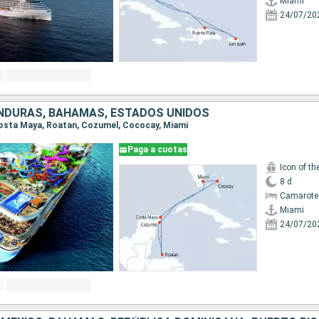
Miami
24/07/20
NDURAS, BAHAMAS, ESTADOS UNIDOS
 Costa Maya, Roatan, Cozumel, Cococay, Miami
Paga a cuotas
Icon of th
8 d
Camarote
Miami
24/07/20