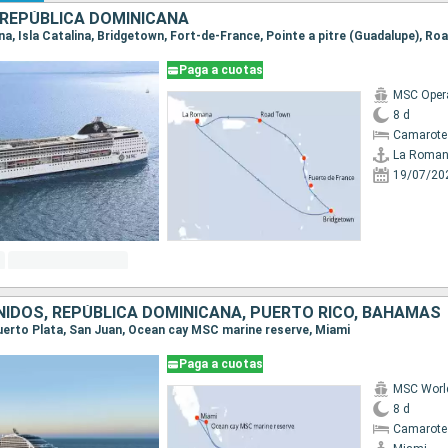
REPÚBLICA DOMINICANA
Paga a cuotas
MSC Oper
8 d
Camarote
La Roma
19/07/20
IDOS, REPÚBLICA DOMINICANA, PUERTO RICO, BAHAMAS
 Puerto Plata, San Juan, Ocean cay MSC marine reserve, Miami
Paga a cuotas
MSC Worl
8 d
Camarote