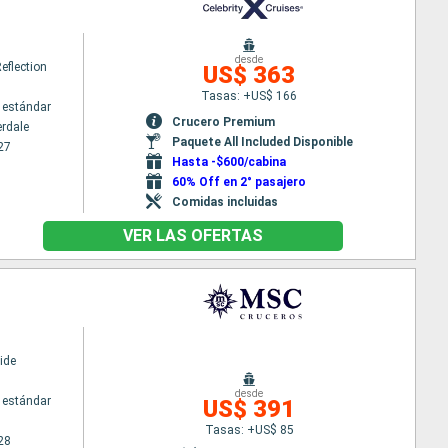
desde
Reflection
US$ 363
Tasas: +US$ 166
 estándar
Crucero Premium
erdale
Paquete All Included Disponible
27
Hasta -$600/cabina
60% Off en 2° pasajero
Comidas incluidas
VER LAS OFERTAS
ide
desde
 estándar
US$ 391
Tasas: +US$ 85
28