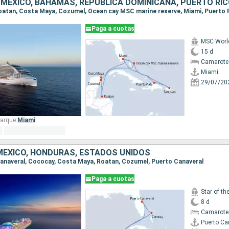
Paga a cuotas
MSC Worl
15 d
Camarote
Miami
29/07/20
arque:
Miami
ÉXICO, HONDURAS, ESTADOS UNIDOS
 Canaveral, Cococay, Costa Maya, Roatan, Cozumel, Puerto Canaveral
Paga a cuotas
Star of th
8 d
Camarote
Puerto Ca