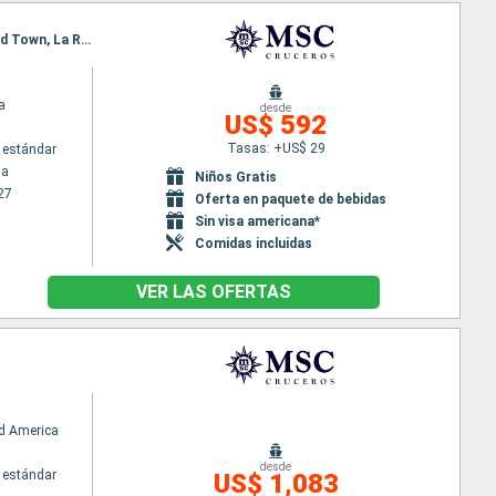
Itinerario : La Romana, Isla Catalina, Bridgetown, Fort-de-France, Pointe a pitre (Guadalupe), Road Town, La Romana
a
desde
US$ 592
Tasas: +US$ 29
 estándar
na
Niños Gratis
27
Oferta en paquete de bebidas
Sin visa americana*
Comidas incluidas
VER LAS OFERTAS
d America
desde
 estándar
US$ 1,083