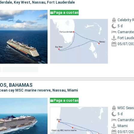
uderdale, Key West, Nassau, Fort Lauderdale
Paga a cuotas
Celebrity 
5 d
Camarote
Fort Laud
05/07/20
DOS, BAHAMAS
 Ocean cay MSC marine reserve, Nassau, Miami
Paga a cuotas
MSC Seas
5 d
Camarote
Miami
03/07/20