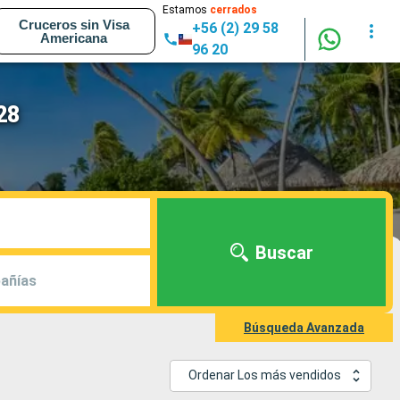
Estamos
cerrados
Cruceros sin Visa
+56 (2) 29 58
Americana
96 20
28
Buscar
añías
Búsqueda Avanzada
Ordenar Los más vendidos