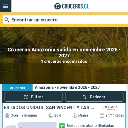
Encontrar un crucero
Cruceros Amazonia salida en noviembre 2026 -
Nuestros destinos
2027
1 cruceros encontrados
Fecha de salida
Puertos
Compañías
1
Sus criterios de búsqueda:
Amazonia - noviembre 2026 - 2027
cruceros
Buscar
Filtrar
Ordenar
ESTADOS UNIDOS, SAN VINCENT Y LAS GRANADINAS, ANTIGUA Y BARBUDA, SANTA LUCIA, TRINIDAD Y TOBAGO, BRASIL, BARBADOS, DOMINICA, SAN MARTÍN, PUERTO RICO, BAHAMAS
Oceania Insignia
26 d
Miami
24/11/2026
Bebidas sin alcohol ilimitadas