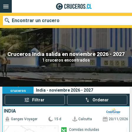
Encontrar un crucero
Nuestros destinos
Cruceros India salida en noviembre 2026 - 2027
1 cruceros encontrados
Fecha de salida
Puertos
Compañías
1
Sus criterios de búsqueda:
India - noviembre 2026 - 2027
cruceros
Buscar
Filtrar
Ordenar
INDIA
Ganges Voyager
15 d
Calcutta
20/11/2026
Comidas incluidas