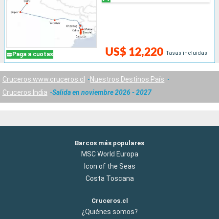
US$ 12,220
Tasas incluidas
Paga a cuotas
Cruceros www.cruceros.cl
Nuestros Destinos País
Cruceros India
Salida en noviembre 2026 - 2027
Barcos más populares
MSC World Europa
Icon of the Seas
Costa Toscana
Cruceros.cl
¿Quiénes somos?