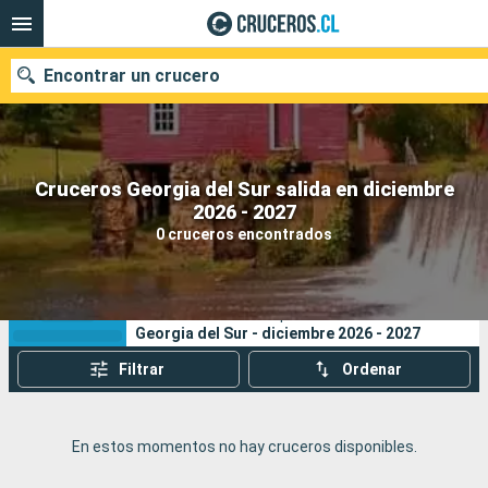
Encontrar un crucero
Cruceros Georgia del Sur salida en diciembre
Nuestros destinos
2026 - 2027
0 cruceros encontrados
Fecha de salida
Puertos
Compañías
Sus criterios de búsqueda:
Georgia del Sur - diciembre 2026 - 2027
Buscar
Filtrar
Ordenar
En estos momentos no hay cruceros disponibles.