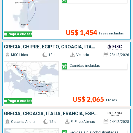
US$ 1,454
Tasas incluidas
Paga a cuotas
GRECIA, CHIPRE, EGIPTO, CROACIA, ITALIA
MSC Lirica
13 d
Venecia
28/12/2026
Comidas incluidas
US$ 2,065
+Tasas
Paga a cuotas
GRECIA, CROACIA, ITALIA, FRANCIA, ESPAÑA
Oceania Allura
15 d
El Pireo Atenas
04/12/2028
Bebidas sin alcohol ilimitadas