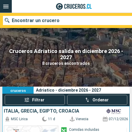
Encontrar un crucero
Cruceros Adriatico salida en diciembre 2026 -
Nuestros destinos
2027
8 cruceros encontrados
Fecha de salida
Puertos
Compañías
8
Sus criterios de búsqueda:
Adriatico - diciembre 2026 - 2027
cruceros
Buscar
Filtrar
Ordenar
ITALIA, GRECIA, EGIPTO, CROACIA
MSC Lirica
11 d
Venecia
07/12/2026
Comidas incluidas