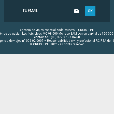
TU EMAIL
OK
Agencia de viajes especializada crucero – CRUISELINE
6 rue du gabian Les flots bleus MC 98 000 Monaco SAM con un capital de 150 000
contact tel : (00) 377 97 97 84 50
gencia de viajes n° 006 02 0007 – Responsabilidad civil y profesional RC RSA de
© CRUISELINE 2026 - all rights reserved