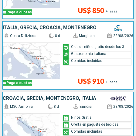
US$ 850
+Tasas
Paga a cuotas
ITALIA, GRECIA, CROACIA, MONTENEGRO
Costa Deliziosa
8 d
Marghera
22/08/2026
Club de niños gratis desde los 3
Gastronomía italiana
Comidas incluidas
US$ 910
+Tasas
Paga a cuotas
CROACIA, GRECIA, MONTENEGRO, ITALIA
MSC Armonia
8 d
Brindisi
28/08/2026
Niños Gratis
Oferta en paquete de bebidas
Comidas incluidas