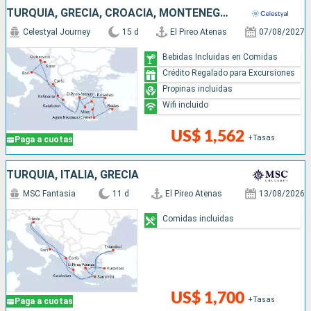
TURQUÍA, GRECIA, CROACIA, MONTENEGRO, ITALIA
Celestyal Journey
15 d
El Pireo Atenas
07/08/2027
Bebidas Incluidas en Comidas
Crédito Regalado para Excursiones
Propinas incluidas
Wifi incluido
US$ 1,562
+Tasas
Paga a cuotas
TURQUÍA, ITALIA, GRECIA
MSC Fantasia
11 d
El Pireo Atenas
13/08/2026
Comidas incluidas
US$ 1,700
+Tasas
Paga a cuotas