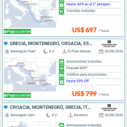
Hasta -60% en el 2° pasajero
Comidas incluidas
US$ 697
+Tasas
Paga a cuotas
GRECIA, MONTENEGRO, CROACIA, ESLOVENIA, ITALIA
Norwegian Pearl
8 d
El Pireo Atenas
30/08/2026
Animaciones Incluidas
Paquete WiFi*
Créditos para excursiones
Hasta 50% Off
US$ 799
+Tasas
Paga a cuotas
CROACIA, MONTENEGRO, GRECIA, ITALIA
Norwegian Gem
8 d
Ravenna
30/08/2026
Animaciones Incluidas