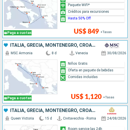
Paquete WiFi*
Créditos para excursiones
Hasta 50% Off
US$ 849
+Tasas
Paga a cuotas
ITALIA, GRECIA, MONTENEGRO, CROACIA
MSC Armonia
8 d
Venecia
30/08/2026
Niños Gratis
Oferta en paquete de bebidas
Comidas incluidas
US$ 1,120
+Tasas
Paga a cuotas
ITALIA, GRECIA, MONTENEGRO, CROACIA, MALTA, ESPAÑA
Queen Victoria
15 d
Civitavecchia - Roma
24/08/2026
Room service las 24h