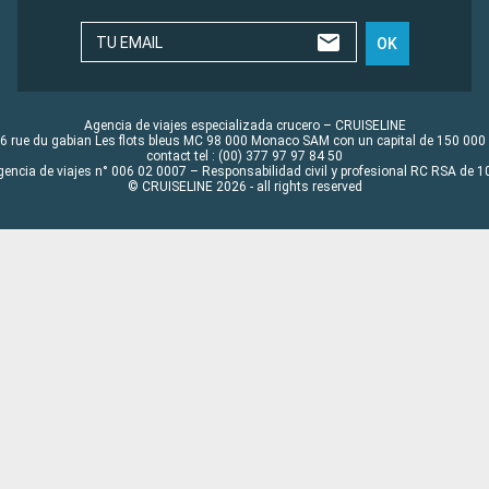
TU EMAIL
OK
Agencia de viajes especializada crucero – CRUISELINE
6 rue du gabian Les flots bleus MC 98 000 Monaco SAM con un capital de 150 000
contact tel : (00) 377 97 97 84 50
gencia de viajes n° 006 02 0007 – Responsabilidad civil y profesional RC RSA de
© CRUISELINE 2026 - all rights reserved