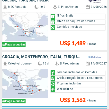
GRECIA, TURQUÍA, ITALIA
MSC Fantasia
10 d
El Pireo Atenas
31/08/2026
Niños Gratis
Oferta en paquete de bebidas
Comidas incluidas
US$ 1,489
+Tasas
Paga a cuotas
CROACIA, MONTENEGRO, ITALIA, TURQUÍA, GRECIA
Celestyal Journey
15 d
El Pireo Atenas
14/08/2027
Bebidas Incluidas en Comidas
Crédito Regalado para Excursiones
Propinas incluidas
Wifi incluido
US$ 1,562
+Tasas
Paga a cuotas