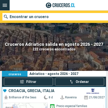
Encontrar un crucero
Nuestros destinos
Cruceros Adriatico salida en agosto 2026 - 2027
222 cruceros encontrados
Fecha de salida
Puertos
Compañías
222
Sus criterios de búsqueda:
Adriatico - agosto 2026 - 2027
cruceros
Buscar
Filtrar
Ordenar
CROACIA, GRECIA, ITALIA
Brilliance of the Seas
8 d
Ravenna
21/08/2027
Precio especial familias