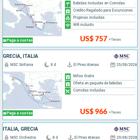
Bebidas Incluidas en Comidas
Crédito Regalado para Excursiones
Propinas incluidas
Wifi incluido
US$ 757
+Tasas
Paga a cuotas
GRECIA, ITALIA
MSC Sinfonia
8 d
El Pireo Atenas
25/08/2026
Niños Gratis
Oferta en paquete de bebidas
Comidas incluidas
US$ 966
+Tasas
Paga a cuotas
ITALIA, GRECIA
MSC Orchestra
8 d
El Pireo Atenas
29/08/2028