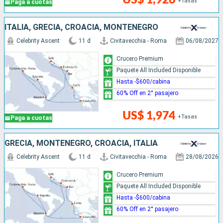
+Tasas
Paga a cuotas
ITALIA, GRECIA, CROACIA, MONTENEGRO
Celebrity Ascent
11 d
Civitavecchia - Roma
06/08/2027
Crucero Premium
Paquete All Included Disponible
Hasta -$600/cabina
60% Off en 2° pasajero
US$ 1,974
+Tasas
Paga a cuotas
GRECIA, MONTENEGRO, CROACIA, ITALIA
Celebrity Ascent
11 d
Civitavecchia - Roma
28/08/2026
Crucero Premium
Paquete All Included Disponible
Hasta -$600/cabina
60% Off en 2° pasajero