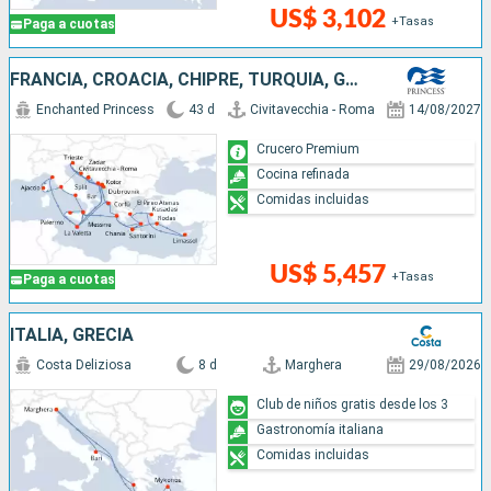
US$ 3,102
+Tasas
Paga a cuotas
FRANCIA, CROACIA, CHIPRE, TURQUÍA, GRECIA, MALTA, MONTENEGRO, ITALIA
Enchanted Princess
43 d
Civitavecchia - Roma
14/08/2027
Crucero Premium
Cocina refinada
Comidas incluidas
US$ 5,457
+Tasas
Paga a cuotas
ITALIA, GRECIA
Costa Deliziosa
8 d
Marghera
29/08/2026
Club de niños gratis desde los 3
Gastronomía italiana
Comidas incluidas