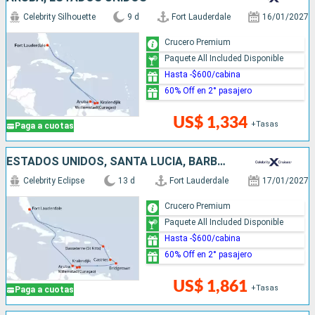
Celebrity Silhouette
9 d
Fort Lauderdale
16/01/2027
Crucero Premium
Paquete All Included Disponible
Hasta -$600/cabina
60% Off en 2° pasajero
US$ 1,334
+Tasas
Paga a cuotas
ESTADOS UNIDOS, SANTA LUCIA, BARBADOS, ARUBA
Celebrity Eclipse
13 d
Fort Lauderdale
17/01/2027
Crucero Premium
Paquete All Included Disponible
Hasta -$600/cabina
60% Off en 2° pasajero
US$ 1,861
+Tasas
Paga a cuotas