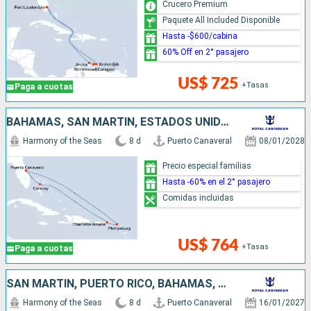
Crucero Premium
Paquete All Included Disponible
Hasta -$600/cabina
60% Off en 2° pasajero
US$ 725
+Tasas
Paga a cuotas
BAHAMAS, SAN MARTÍN, ESTADOS UNIDOS
Harmony of the Seas
8 d
Puerto Canaveral
08/01/2028
Precio especial familias
Hasta -60% en el 2° pasajero
Comidas incluidas
US$ 764
+Tasas
Paga a cuotas
SAN MARTÍN, PUERTO RICO, BAHAMAS, ESTADOS UNIDOS
Harmony of the Seas
8 d
Puerto Canaveral
16/01/2027