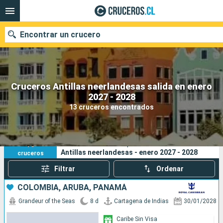
Encontrar un crucero
Cruceros Antillas neerlandesas salida en enero
Nuestros destinos
2027 - 2028
13 cruceros encontrados
Fecha de salida
Puertos
Compañías
13
Sus criterios de búsqueda:
Antillas neerlandesas - enero 2027 - 2028
cruceros
Buscar
Filtrar
Ordenar
COLOMBIA, ARUBA, PANAMÁ
Grandeur of the Seas
8 d
Cartagena de Indias
30/01/2028
Caribe Sin Visa