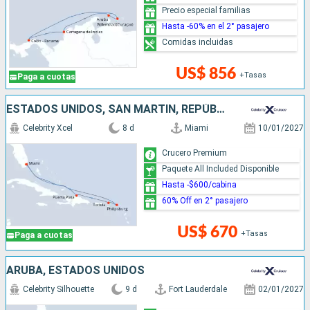
Precio especial familias
Hasta -60% en el 2° pasajero
Comidas incluidas
US$ 856
+Tasas
Paga a cuotas
ESTADOS UNIDOS, SAN MARTÍN, REPÚBLICA DOMINICANA
Celebrity Xcel
8 d
Miami
10/01/2027
Crucero Premium
Paquete All Included Disponible
Hasta -$600/cabina
60% Off en 2° pasajero
US$ 670
+Tasas
Paga a cuotas
ARUBA, ESTADOS UNIDOS
Celebrity Silhouette
9 d
Fort Lauderdale
02/01/2027