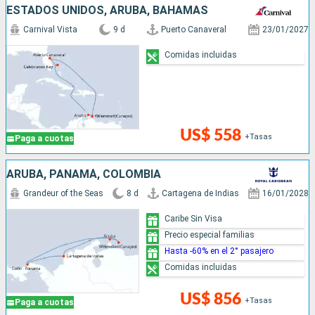
ESTADOS UNIDOS, ARUBA, BAHAMAS
Carnival Vista
9 d
Puerto Canaveral
23/01/2027
Comidas incluidas
US$ 558
+Tasas
Paga a cuotas
ARUBA, PANAMÁ, COLOMBIA
Grandeur of the Seas
8 d
Cartagena de Indias
16/01/2028
Caribe Sin Visa
Precio especial familias
Hasta -60% en el 2° pasajero
Comidas incluidas
US$ 856
+Tasas
Paga a cuotas