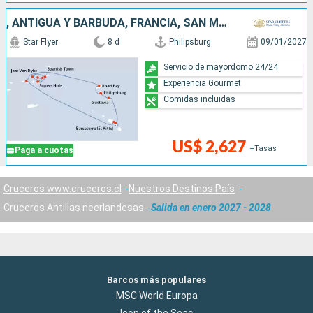
, ANTIGUA Y BARBUDA, FRANCIA, SAN MARTÍN
Star Flyer
8 d
Philipsburg
09/01/2027
Servicio de mayordomo 24/24
Experiencia Gourmet
Comidas incluidas
US$ 2,627
+Tasas
Paga a cuotas
Cruceros www.cruceros.cl
Nuestros Destinos País
Cruceros Antillas neerlandesas
Salida en enero 2027 - 2028
Barcos más populares
MSC World Europa
Icon of the Seas