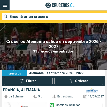
Encontrar un crucero
Cruceros Alemania salida en septiembre 2026 -
Nuestros destinos
2027
31 cruceros encontrados
Fecha de salida
Puertos
Compañías
31
Sus criterios de búsqueda:
Alemania - septiembre 2026 - 2027
cruceros
Buscar
Filtrar
Ordenar
FRANCIA, ALEMANIA
La Boheme
5 d
Estrasburgo
17/09/2027
Comidas incluidas