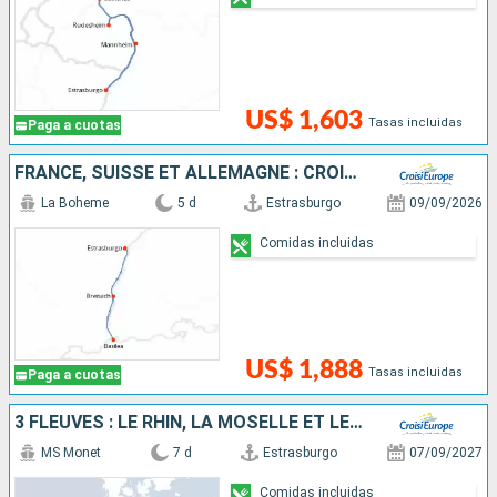
US$ 1,603
Tasas incluidas
Paga a cuotas
FRANCE, SUISSE ET ALLEMAGNE : CROISIÈRE SUR LE RHIN VERS LA RÉGION DES 3 PAYS ET VOYAGE À BORD DU TRAIN "GLACIER EXPRESS"
La Boheme
5 d
Estrasburgo
09/09/2026
Comidas incluidas
US$ 1,888
Tasas incluidas
Paga a cuotas
3 FLEUVES : LE RHIN, LA MOSELLE ET LE MAIN
MS Monet
7 d
Estrasburgo
07/09/2027
Comidas incluidas