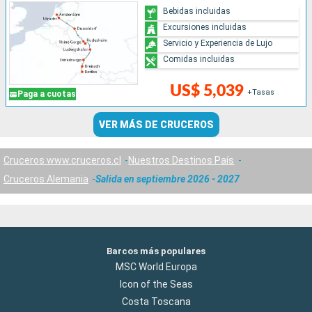
Bebidas incluidas
Excursiones incluidas
Servicio y Experiencia de Lujo
Comidas incluidas
US$ 5,039
+Tasas
Paga a cuotas
VER MÁS DE CRUCEROS
Cruceros www.cruceros.cl
Nuestros Destinos País
Cruceros Alemania
Salida en septiembre 2026 - 2027
Barcos más populares
MSC World Europa
Icon of the Seas
Costa Toscana