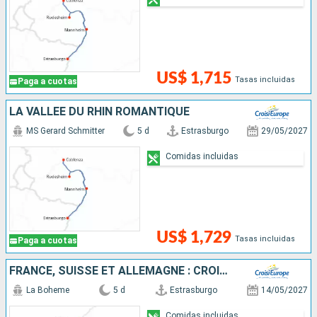
US$ 1,715
Tasas incluidas
Paga a cuotas
LA VALLÉE DU RHIN ROMANTIQUE
MS Gerard Schmitter
5 d
Estrasburgo
29/05/2027
Comidas incluidas
US$ 1,729
Tasas incluidas
Paga a cuotas
FRANCE, SUISSE ET ALLEMAGNE : CROISIÈRE SUR LE RHIN VERS LA RÉGION DES 3 PAYS ET VOYAGE À BORD DU TRAIN "GLACIER EXPRESS"
La Boheme
5 d
Estrasburgo
14/05/2027
Comidas incluidas