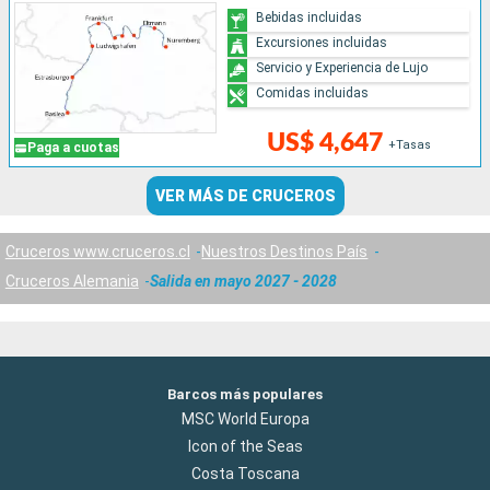
Bebidas incluidas
Excursiones incluidas
Servicio y Experiencia de Lujo
Comidas incluidas
US$ 4,647
+Tasas
Paga a cuotas
VER MÁS DE CRUCEROS
Cruceros www.cruceros.cl
Nuestros Destinos País
Cruceros Alemania
Salida en mayo 2027 - 2028
Barcos más populares
MSC World Europa
Icon of the Seas
Costa Toscana