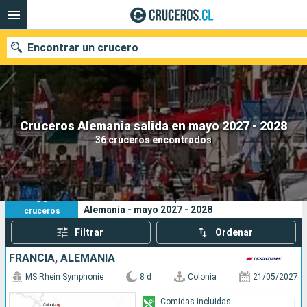
Encontrar un crucero
Nuestros destinos
Cruceros Alemania salida en mayo 2027 - 2028
36 cruceros encontrados
Fecha de salida
Puertos
Compañías
36
Sus criterios de búsqueda:
Alemania - mayo 2027 - 2028
cruceros
Buscar
Filtrar
Ordenar
FRANCIA, ALEMANIA
MS Rhein Symphonie
8 d
Colonia
21/05/2027
Comidas incluidas