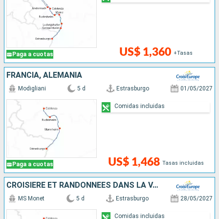
US$ 1,360
+Tasas
Paga a cuotas
FRANCIA, ALEMANIA
Modigliani
5 d
Estrasburgo
01/05/2027
Comidas incluidas
US$ 1,468
Tasas incluidas
Paga a cuotas
CROISIÈRE ET RANDONNÉES DANS LA VALLÉE DU RHIN - HISTOIRE, TRADITIONS ET AMBIANCE RHÉNANE
MS Monet
5 d
Estrasburgo
28/05/2027
Comidas incluidas