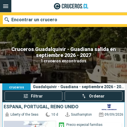
Encontrar un crucero
Cruceros Guadalquivir - Guadiana salida en
Nuestros destinos
septiembre 2026 - 2027
1 cruceros encontrados
Fecha de salida
Puertos
Compañías
1
Sus criterios de búsqueda:
Guadalquivir - Guadiana - septiembre 2026 - 2027
cruceros
Buscar
Filtrar
Ordenar
ESPAÑA, PORTUGAL, REINO UNIDO
Liberty of the Seas
10 d
Southampton
09/09/2026
Precio especial familias