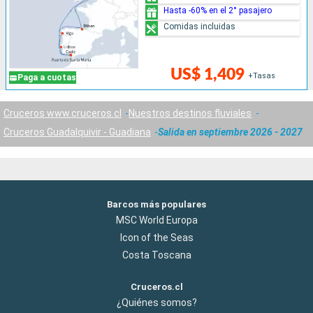
Hasta -60% en el 2° pasajero
Comidas incluidas
US$ 1,409
+Tasas
Paga a cuotas
Cruceros www.cruceros.cl
Nuestros destinos fluviales
Cruceros Guadalquivir - Guadiana
Salida en septiembre 2026 - 2027
Barcos más populares
MSC World Europa
Icon of the Seas
Costa Toscana
Cruceros.cl
¿Quiénes somos?